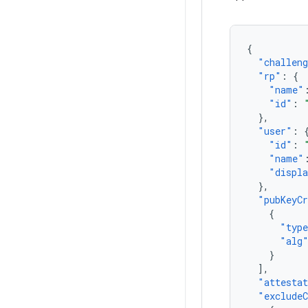
{
"challen
"rp"
:
{
"name"
"id"
:
},
"user"
:
"id"
:
"name"
"displ
},
"pubKeyC
{
"typ
"alg
}
],
"attesta
"excludeC