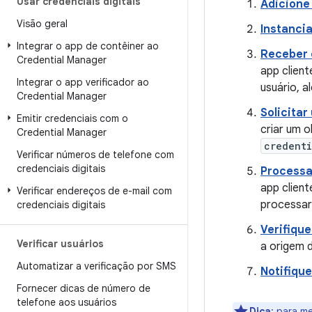
Usar credenciais digitais
Adicione
Visão geral
Instanci
Integrar o app de contêiner ao
Receber 
Credential Manager
app clien
Integrar o app verificador ao
usuário, 
Credential Manager
Solicita
Emitir credenciais com o
criar um 
Credential Manager
credent
Verificar números de telefone com
credenciais digitais
Processa
app client
Verificar endereços de e-mail com
processar
credenciais digitais
Verifique
Verificar usuários
a origem d
Automatizar a verificação por SMS
Notifique
Fornecer dicas de número de
telefone aos usuários
Dica
:
para mel