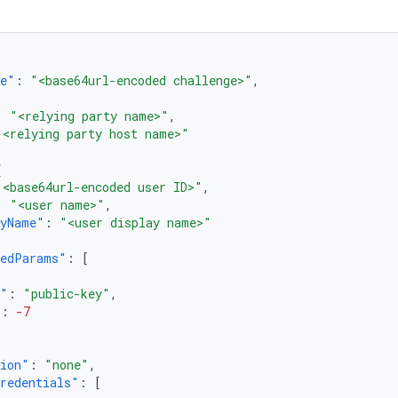
ge"
:
"<base64url-encoded challenge>"
,
:
"<relying party name>"
,
"<relying party host name>"
{
"<base64url-encoded user ID>"
,
:
"<user name>"
,
ayName"
:
"<user display name>"
redParams"
:
[
e"
:
"public-key"
,
"
:
-7
tion"
:
"none"
,
redentials"
:
[