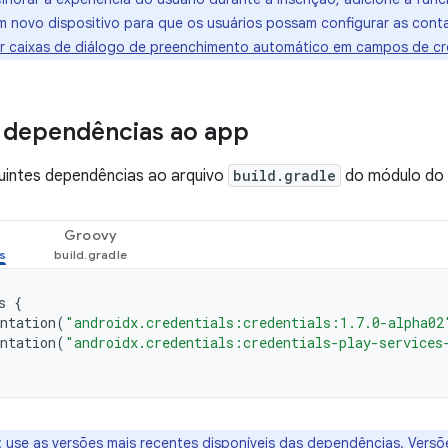
 novo dispositivo para que os usuários possam configurar as conta
ir caixas de diálogo de preenchimento automático em campos de cr
 dependências ao app
uintes dependências ao arquivo
build.gradle
do módulo do 
Groovy
s
{
ntation
(
"androidx.credentials:credentials:1.7.0-alpha02
ntation
(
"androidx.credentials:credentials-play-services
:
use as versões mais recentes disponíveis das dependências. Vers