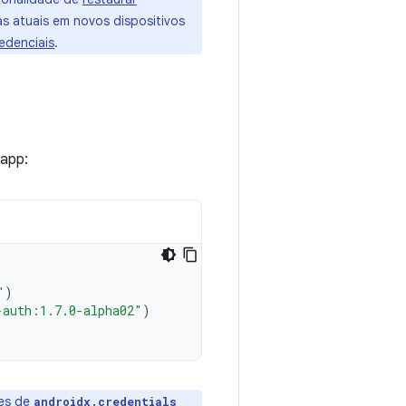
s atuais em novos dispositivos
edenciais
.
app:
"
)
-auth:1.7.0-alpha02"
)
ões de
androidx.credentials