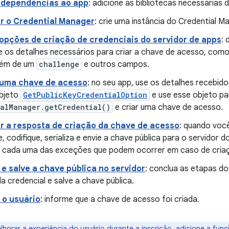
 dependências ao app
: adicione as bibliotecas necessárias 
ar o Credential Manager
: crie uma instância do Credential M
opções de criação de credenciais do servidor de apps
: 
te os detalhes necessários para criar a chave de acesso, com
além de um
challenge
e outros campos.
r uma chave de acesso
: no seu app, use os detalhes recebid
objeto
GetPublicKeyCredentialOption
e use esse objeto pa
ialManager.getCredential()
e criar uma chave de acesso.
r a resposta de criação da chave de acesso
: quando você
e, codifique, serializa e envie a chave pública para o servidor
 cada uma das exceções que podem ocorrer em caso de cria
 e salve a chave pública no servidor
: conclua as etapas do 
a credencial e salve a chave pública.
 o usuário
: informe que a chave de acesso foi criada.
horar a experiência do usuário durante a inscrição, adicione a fun