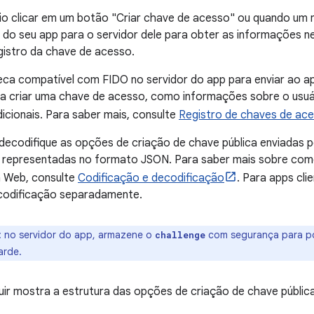
o clicar em um botão "Criar chave de acesso" ou quando um n
 do seu app para o servidor dele para obter as informações ne
gistro da chave de acesso.
eca compatível com FIDO no servidor do app para enviar ao a
a criar uma chave de acesso, como informações sobre o usuár
icionais. Para saber mais, consulte
Registro de chaves de ace
 decodifique as opções de criação de chave pública enviadas p
 representadas no formato JSON. Para saber mais sobre como
a Web, consulte
Codificação e decodificação
. Para apps cli
codificação separadamente.
:
no servidor do app, armazene o
com segurança para pod
challenge
arde.
uir mostra a estrutura das opções de criação de chave pública