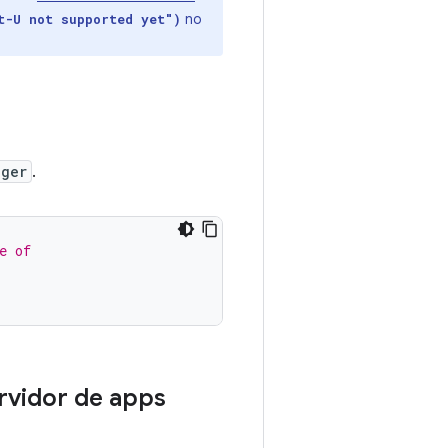
no
t-U not supported yet")
ager
.
e of
rvidor de apps