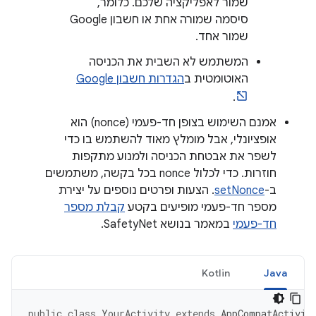
שמור לאפליקציה שלכם. כלומר,
סיסמה שמורה אחת או חשבון Google
שמור אחד.
המשתמש לא השבית את הכניסה
האוטומטית ב
הגדרות חשבון Google
.
אמנם השימוש בצופן חד-פעמי (nonce) הוא
אופציונלי, אבל מומלץ מאוד להשתמש בו כדי
לשפר את אבטחת הכניסה ולמנוע מתקפות
חוזרות. כדי לכלול nonce בכל בקשה, משתמשים
ב-
setNonce
. הצעות ופרטים נוספים על יצירת
מספר חד-פעמי מופיעים בקטע
קבלת מספר
חד-פעמי
במאמר בנושא SafetyNet.
Kotlin
Java
public
class
YourActivity
extends
AppCompatActivit