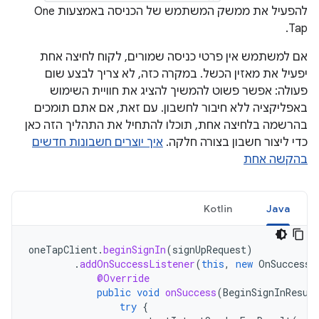
להפעיל את ממשק המשתמש של הכניסה באמצעות One
Tap.
אם למשתמש אין פרטי כניסה שמורים, לקוח לחיצה אחת
יפעיל את מאזין הכשל. במקרה כזה, לא צריך לבצע שום
פעולה: אפשר פשוט להמשיך להציג את חוויית השימוש
באפליקציה ללא חיבור לחשבון. עם זאת, אם אתם תומכים
בהרשמה בלחיצה אחת, תוכלו להתחיל את התהליך הזה כאן
כדי ליצור חשבון בצורה חלקה.
איך יוצרים חשבונות חדשים
בהקשה אחת
Kotlin
Java
oneTapClient
.
beginSignIn
(
signUpRequest
)
.
addOnSuccessListener
(
this
,
new
OnSuccessL
@Override
public
void
onSuccess
(
BeginSignInResul
try
{