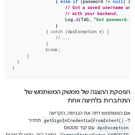
}
else
if
(
password
!=
null
)
{
// Got a saved username and
// with your backend.
Log
.
d
(
TAG
,
"Got password."
)
}
}
catch
(
ApiException
e
)
{
// ...
}
break
;
}
}
}
הפסקת ההצגה של ממשק המשתמש של
התחברות בלחיצה אחת
אם המשתמש דחה את הכניסה, הקריאה
ל-
getSignInCredentialFromIntent()
תחזיר
ApiException
עם קוד סטטוס
CommonStatusCodes.CANCELED