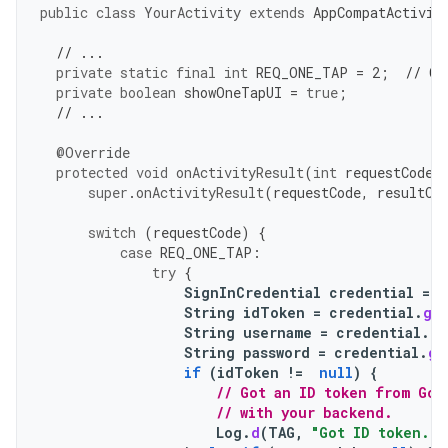
public
class
YourActivity
extends
AppCompatActivit
// ...
private
static
final
int
REQ_ONE_TAP
=
2
;
// Ca
private
boolean
showOneTapUI
=
true
;
// ...
@Override
protected
void
onActivityResult
(
int
requestCode
,
super
.
onActivityResult
(
requestCode
,
resultCo
switch
(
requestCode
)
{
case
REQ_ONE_TAP
:
try
{
SignInCredential
credential
=
o
String
idToken
=
credential
.
ge
String
username
=
credential
.
ge
String
password
=
credential
.
ge
if
(
idToken
!=
null
)
{
// Got an ID token from Goo
// with your backend.
Log
.
d
(
TAG
,
"Got ID token."
)