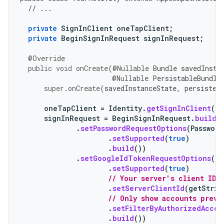
// ...
private
SignInClient
oneTapClient
;
private
BeginSignInRequest
signInRequest
;
@Override
public
void
onCreate
(
@Nullable
Bundle
savedInsta
@Nullable
PersistableBundle
super
.
onCreate
(
savedInstanceState
,
persisten
oneTapClient
=
Identity
.
getSignInClient
(
th
signInRequest
=
BeginSignInRequest
.
builde
.
setPasswordRequestOptions
(
Passwor
.
setSupported
(
true
)
.
build
())
.
setGoogleIdTokenRequestOptions
(
Go
.
setSupported
(
true
)
// Your server's client ID,
.
setServerClientId
(
getStrin
// Only show accounts previ
.
setFilterByAuthorizedAccou
.
build
())