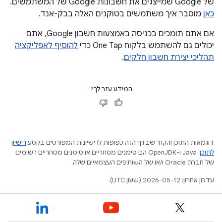
של Google שמייצגים את חשבונות Google של המשתמשים.
כאן
מוסבר איך משתמשים בטוקנים האלה בבק-אנד.
אם אתם תומכים בכניסה באמצעות חשבון Google, אתם
יכולים גם להשתמש בלקוח One Tap כדי
להוסיף לאפליקציה
תהליכי יצירת חשבון חלקים
.
המידע עזר לך?
דוגמאות התוכן והקוד שבדף הזה כפופות לרישיונות המפורטים בקטע
רישיון
לתוכן
.‏ Java ו-OpenJDK הם סימנים מסחריים או סימנים מסחריים רשומים
של חברת Oracle ו/או של השותפים העצמאיים שלה.
עדכון אחרון: 2026-05-12 (שעון UTC).