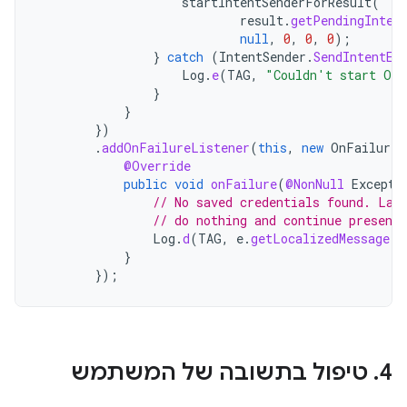
startIntentSenderForResult
(
result
.
getPendingInten
null
,
0
,
0
,
0
);
}
catch
(
IntentSender
.
SendIntentEx
Log
.
e
(
TAG
,
"Couldn't start One
}
}
})
.
addOnFailureListener
(
this
,
new
OnFailureL
@Override
public
void
onFailure
(
@NonNull
Excepti
// No saved credentials found. Lau
// do nothing and continue presenti
Log
.
d
(
TAG
,
e
.
getLocalizedMessage
()
}
});
4
.
טיפול בתשובה של המשתמש