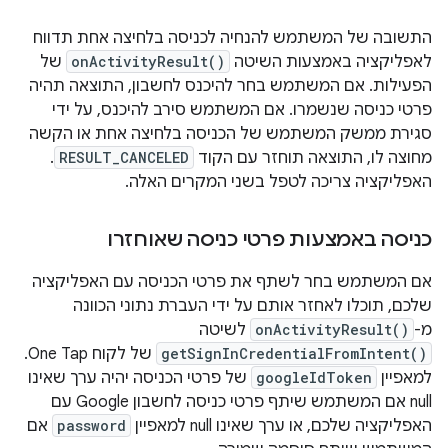
התשובה של המשתמש להנחיה לכניסה בלחיצה אחת תדווח
לאפליקציה באמצעות השיטה
onActivityResult()
של
הפעילות. אם המשתמש בחר להיכנס לחשבון, התוצאה תהיה
פרטי כניסה שנשמרו. אם המשתמש סירב להיכנס, על ידי
סגירת ממשק המשתמש של הכניסה בלחיצה אחת או הקשה
מחוצה לו, התוצאה תוחזר עם הקוד
RESULT_CANCELED
.
האפליקציה צריכה לטפל בשני המקרים האלה.
כניסה באמצעות פרטי כניסה שאוחזרו
אם המשתמש בחר לשתף את פרטי הכניסה עם האפליקציה
שלכם, תוכלו לאחזר אותם על ידי העברת נתוני הכוונה
מ-
onActivityResult()
לשיטה
getSignInCredentialFromIntent()
של לקוח One Tap.
למאפיין
googleIdToken
של פרטי הכניסה יהיה ערך שאינו
null אם המשתמש שיתף פרטי כניסה לחשבון Google עם
האפליקציה שלכם, או ערך שאינו null למאפיין
password
אם