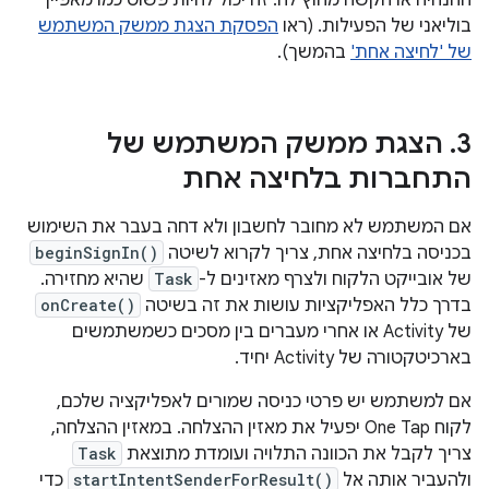
ההנחיה או הקשה מחוץ לה. זה יכול להיות פשוט כמו מאפיין
בוליאני של הפעילות. (ראו
הפסקת הצגת ממשק המשתמש
של 'לחיצה אחת'
בהמשך).
3
.
הצגת ממשק המשתמש של
התחברות בלחיצה אחת
אם המשתמש לא מחובר לחשבון ולא דחה בעבר את השימוש
בכניסה בלחיצה אחת, צריך לקרוא לשיטה
beginSignIn()
של אובייקט הלקוח ולצרף מאזינים ל-
Task
שהיא מחזירה.
בדרך כלל האפליקציות עושות את זה בשיטה
onCreate()
של Activity או אחרי מעברים בין מסכים כשמשתמשים
בארכיטקטורה של Activity יחיד.
אם למשתמש יש פרטי כניסה שמורים לאפליקציה שלכם,
לקוח One Tap יפעיל את מאזין ההצלחה. במאזין ההצלחה,
צריך לקבל את הכוונה התלויה ועומדת מתוצאת
Task
ולהעביר אותה אל
startIntentSenderForResult()
כדי