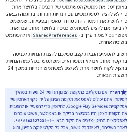
. במצב כזה, כדאי להשבית
באופן זמני את ממשק המשתמש של הכניסה בלחיצה אחת
כדי לא להציק למשתמשים עם הנחיות חוזרות. בדוגמה הבאה,
כדי להשיג את המטרה הזו, מוגדר מאפיין בפעילות, שמשמש
לקביעה אם להציע למשתמש כניסה בלחיצה אחת. עם זאת,
אפשר גם לשמור ערך ב-
SharedPreferences
או להשתמש
בשיטה אחרת.
חשוב להטמיע הגבלת קצב משלכם להצגת הנחיות לכניסה
בהקשה אחת. אם לא תעשו זאת, ומשתמש יבטל כמה הנחיות
ברצף, לקוח לחיצה אחת לא יציג למשתמש הנחיות במשך 24
השעות הבאות.
הערה:
אם נתקלתם בתקופת הצינון הזו של 24 שעות במהלך
הפיתוח, אתם יכולים לאפס את תקופת הצינון על ידי ניקוי האחסון של
אפליקציית Google Play Services. לחלופין, כדי להפעיל או להשבית
את תקופת הצינון הזו במכשיר בדיקה או באמולטור, פשוט עוברים
לאפליקציית החייגן ומזינים את הקוד הבא:
.
*#*#66382723#*#*
לאחר השליחה, לא יתקבל משוב, אבל כל הקלט ינוקה בחייגן, והוא