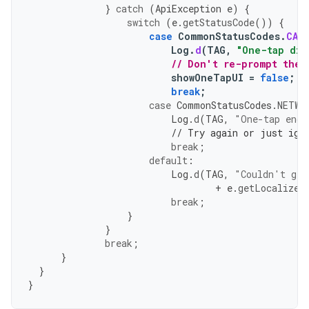
}
catch
(
ApiException
e
)
{
switch
(
e
.
getStatusCode
())
{
case
CommonStatusCodes
.
CAN
Log
.
d
(
TAG
,
"One-tap dia
// Don't re-prompt the 
showOneTapUI
=
false
;
break
;
case
CommonStatusCodes
.
NETWO
Log
.
d
(
TAG
,
"One-tap enco
// Try again or just ign
break
;
default
:
Log
.
d
(
TAG
,
"Couldn't get
+
e
.
getLocalized
break
;
}
}
break
;
}
}
}