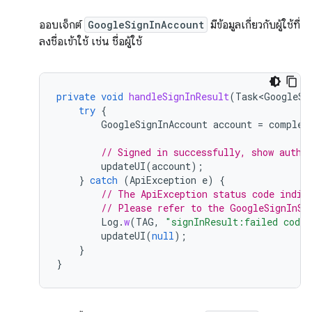
ออบเจ็กต์
GoogleSignInAccount
มีข้อมูลเกี่ยวกับผู้ใช้ที่
ลงชื่อเข้าใช้ เช่น ชื่อผู้ใช้
private
void
handleSignInResult
(
Task<GoogleSi
try
{
GoogleSignInAccount
account
=
complet
// Signed in successfully, show authe
updateUI
(
account
);
}
catch
(
ApiException
e
)
{
// The ApiException status code indic
// Please refer to the GoogleSignInSt
Log
.
w
(
TAG
,
"signInResult:failed code=
updateUI
(
null
);
}
}