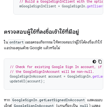
// Build a GoogleSignInClient with the option
mGoogleSignInClient
=
GoogleSignIn
.
getClient
(
ตรวจสอบผู้ใช้ที่ลงชื่อเข้าใช้ที่มีอยู่
ใน
onStart
เมธอดของกิจกรรม ให้ตรวจสอบว่าผู้ใช้ได้ลงชื่อเข้าใช้
แอปของคุณด้วย Google แล้วหรือไม่
// Check for existing Google Sign In account, if t
// the GoogleSignInAccount will be non-null.
GoogleSignInAccount
account
=
GoogleSignIn
.
getLast
updateUI
(
account
);
หาก
GoogleSignIn.getLastSignedInAccount
แสดงออบ
เจ็กต์
GoogleSignInAccount
(แทนที่จะเป็น
null
) แสดง