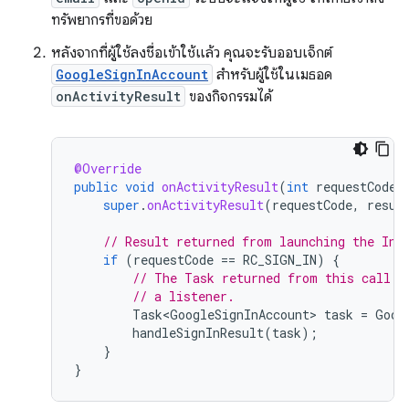
ทรัพยากรที่ขอด้วย
หลังจากที่ผู้ใช้ลงชื่อเข้าใช้แล้ว คุณจะรับออบเจ็กต์
GoogleSignInAccount
สำหรับผู้ใช้ในเมธอด
onActivityResult
ของกิจกรรมได้
@Override
public
void
onActivityResult
(
int
requestCode
,
super
.
onActivityResult
(
requestCode
,
resul
// Result returned from launching the Int
if
(
requestCode
==
RC_SIGN_IN
)
{
// The Task returned from this call i
// a listener.
Task<GoogleSignInAccount>
task
=
Goog
handleSignInResult
(
task
);
}
}