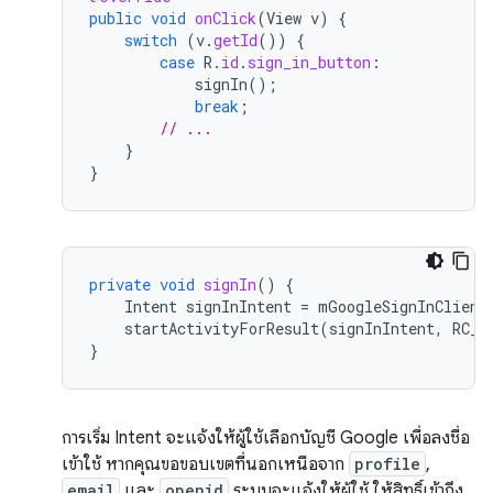
public
void
onClick
(
View
v
)
{
switch
(
v
.
getId
())
{
case
R
.
id
.
sign_in_button
:
signIn
();
break
;
// ...
}
}
private
void
signIn
()
{
Intent
signInIntent
=
mGoogleSignInClient
startActivityForResult
(
signInIntent
,
RC_S
}
การเริ่ม Intent จะแจ้งให้ผู้ใช้เลือกบัญชี Google เพื่อลงชื่อ
เข้าใช้ หากคุณขอขอบเขตที่นอกเหนือจาก
profile
,
email
และ
openid
ระบบจะแจ้งให้ผู้ใช้ ให้สิทธิ์เข้าถึง