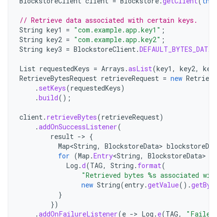
BlockstoreClient
client
=
Blockstore
.
getClient
(
thi
// Retrieve data associated with certain keys.
String
key1
=
"com.example.app.key1"
;
String
key2
=
"com.example.app.key2"
;
String
key3
=
BlockstoreClient
.
DEFAULT_BYTES_DATA_
List
requestedKeys
=
Arrays
.
asList
(
key1
,
key2
,
key
RetrieveBytesRequest
retrieveRequest
=
new
Retrieve
.
setKeys
(
requestedKeys
)
.
build
();
client
.
retrieveBytes
(
retrieveRequest
)
.
addOnSuccessListener
(
result
->
{
Map
<
String
,
BlockstoreData
>
blockstoreDat
for
(
Map
.
Entry
<
String
,
BlockstoreData
>
e
Log
.
d
(
TAG
,
String
.
format
(
"Retrieved bytes %s associated wit
new
String
(
entry
.
getValue
().
getByt
}
})
.
addOnFailureListener
(
e
->
Log
.
e
(
TAG
,
"Failed