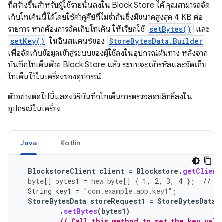
ที่สร้างขึ้นสำหรับผู้ใช้รายนั้นลงใน Block Store ได้ คุณสามารถจัด
เก็บโทเค็นนี้ได้โดยใช้ค่าคู่คีย์ที่ไม่ซ้ำกันซึ่งมีขนาดสูงสุด 4 KB ต่อ
รายการ หากต้องการจัดเก็บโทเค็น ให้เรียกใช้
setBytes()
และ
setKey()
ในอินสแตนซ์ของ
StoreBytesData.Builder
เพื่อจัดเก็บข้อมูลเข้าสู่ระบบของผู้ใช้ลงในอุปกรณ์ต้นทาง หลังจาก
บันทึกโทเค็นด้วย Block Store แล้ว ระบบจะเข้ารหัสและจัดเก็บ
โทเค็นไว้ในเครื่องของอุปกรณ์
ตัวอย่างต่อไปนี้แสดงวิธีบันทึกโทเค็นการตรวจสอบสิทธิ์ลงใน
อุปกรณ์ในเครื่อง
Java
Kotlin
BlockstoreClient
client
=
Blockstore
.
getClient
byte
[]
bytes1
=
new
byte
[]
{
1
,
2
,
3
,
4
};
// S
String
key1
=
"com.example.app.key1"
;
StoreBytesData
storeRequest1
=
StoreBytesData
.
.
setBytes
(
bytes1
)
// Call this method to set the key valu