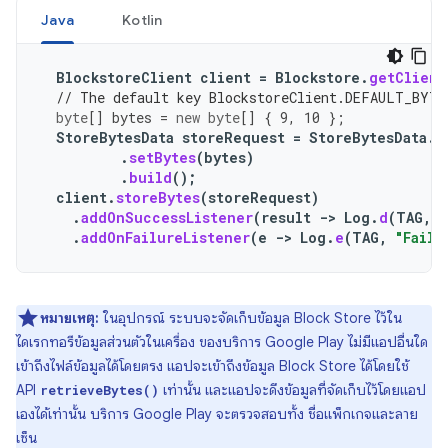
Java
Kotlin
BlockstoreClient
client
=
Blockstore
.
getClient
// The default key BlockstoreClient.DEFAULT_BYTE
byte
[]
bytes
=
new
byte
[]
{
9
,
10
};
StoreBytesData
storeRequest
=
StoreBytesData
.
B
.
setBytes
(
bytes
)
.
build
();
client
.
storeBytes
(
storeRequest
)
.
addOnSuccessListener
(
result
->
Log
.
d
(
TAG
,
"
.
addOnFailureListener
(
e
->
Log
.
e
(
TAG
,
"Faile
หมายเหตุ:
ในอุปกรณ์ ระบบจะจัดเก็บข้อมูล Block Store ไว้ใน
ไดเรกทอรีข้อมูลส่วนตัวในเครื่อง ของบริการ Google Play ไม่มีแอปอื่นใด
เข้าถึงไฟล์ข้อมูลได้โดยตรง แอปจะเข้าถึงข้อมูล Block Store ได้โดยใช้
API
เท่านั้น และแอปจะดึงข้อมูลที่จัดเก็บไว้โดยแอป
retrieveBytes()
เองได้เท่านั้น บริการ Google Play จะตรวจสอบทั้ง ชื่อแพ็กเกจและลาย
เซ็น