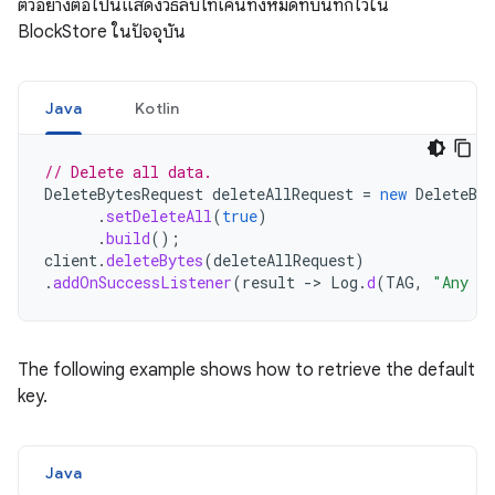
ตัวอย่างต่อไปนี้แสดงวิธีลบโทเค็นทั้งหมดที่บันทึกไว้ใน
BlockStore ในปัจจุบัน
Java
Kotlin
// Delete all data.
DeleteBytesRequest
deleteAllRequest
=
new
DeleteByt
.
setDeleteAll
(
true
)
.
build
();
client
.
deleteBytes
(
deleteAllRequest
)
.
addOnSuccessListener
(
result
->
Log
.
d
(
TAG
,
"Any da
The following example shows how to retrieve the default
key.
Java