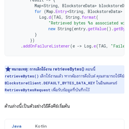
Map
<
String
,
BlockstoreData
>
blockstoreDat
for
(
Map
.
Entry
<
String
,
BlockstoreData
>
e
Log
.
d
(
TAG
,
String
.
format
(
"Retrieved bytes %s associated wit
new
String
(
entry
.
getValue
().
getByt
}
})
.
addOnFailureListener
(
e
->
Log
.
e
(
TAG
,
"Failed
หมายเหตุ:
การเลิกใช้งาน retrieveBytes()
ตอนนี้
เลิกใช้งานแล้ว หากต้องการดึงไบต์ คุณสามารถใช้คีย์
retrieveBytes()
ในอินสแตนซ์
BlockstoreClient.DEFAULT_BYTES_DATA_KEY
เพื่อรับข้อมูลที่บันทึกไว้
RetrieveBytesRequest
ด้านล่างนี้เป็นตัวอย่างวิธีดึงคีย์เริ่มต้น
Java
Kotlin