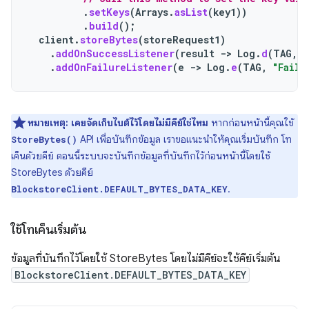
.
setKeys
(
Arrays
.
asList
(
key1
))
.
build
();
client
.
storeBytes
(
storeRequest1
)
.
addOnSuccessListener
(
result
->
Log
.
d
(
TAG
,
"
.
addOnFailureListener
(
e
->
Log
.
e
(
TAG
,
"Faile
หมายเหตุ:
เคยจัดเก็บไบต์ไว้โดยไม่มีคีย์ใช่ไหม
หากก่อนหน้านี้คุณใช้
API เพื่อบันทึกข้อมูล เราขอแนะนำให้คุณเริ่มบันทึก โท
StoreBytes()
เค็นด้วยคีย์ ตอนนี้ระบบจะบันทึกข้อมูลที่บันทึกไว้ก่อนหน้านี้โดยใช้
StoreBytes ด้วยคีย์
.
BlockstoreClient.DEFAULT_BYTES_DATA_KEY
ใช้โทเค็นเริ่มต้น
ข้อมูลที่บันทึกไว้โดยใช้ StoreBytes โดยไม่มีคีย์จะใช้คีย์เริ่มต้น
BlockstoreClient.DEFAULT_BYTES_DATA_KEY