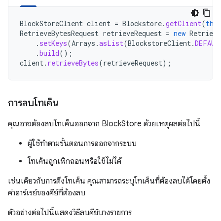
BlockStoreClient
client
=
Blockstore
.
getClient
(
thi
RetrieveBytesRequest
retrieveRequest
=
new
Retrieve
.
setKeys
(
Arrays
.
asList
(
BlockstoreClient
.
DEFAUL
.
build
();
client
.
retrieveBytes
(
retrieveRequest
);
การลบโทเค็น
คุณอาจต้องลบโทเค็นออกจาก BlockStore ด้วยเหตุผลต่อไปนี้
ผู้ใช้ทำตามขั้นตอนการออกจากระบบ
โทเค็นถูกเพิกถอนหรือใช้ไม่ได้
เช่นเดียวกับการดึงโทเค็น คุณสามารถระบุโทเค็นที่ต้องลบได้โดยตั้ง
ค่าอาร์เรย์ของคีย์ที่ต้องลบ
ตัวอย่างต่อไปนี้แสดงวิธีลบคีย์บางรายการ