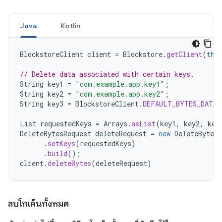
Java
Kotlin
BlockstoreClient
client
=
Blockstore
.
getClient
(
thi
// Delete data associated with certain keys.
String
key1
=
"com.example.app.key1"
;
String
key2
=
"com.example.app.key2"
;
String
key3
=
BlockstoreClient
.
DEFAULT_BYTES_DATA_
List
requestedKeys
=
Arrays
.
asList
(
key1
,
key2
,
key
DeleteBytesRequest
deleteRequest
=
new
DeleteBytesR
.
setKeys
(
requestedKeys
)
.
build
();
client
.
deleteBytes
(
deleteRequest
)
ลบโทเค็นทั้งหมด