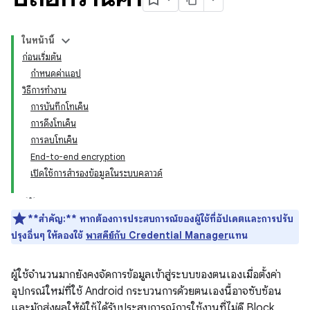
ในหน้านี้
ก่อนเริ่มต้น
กำหนดค่าแอป
วิธีการทำงาน
การบันทึกโทเค็น
การดึงโทเค็น
การลบโทเค็น
End-to-end encryption
เปิดใช้การสำรองข้อมูลในระบบคลาวด์
**สำคัญ:**
หากต้องการประสบการณ์ของผู้ใช้ที่อัปเดตและการปรับ
ปรุงอื่นๆ ให้ลองใช้
พาสคีย์กับ Credential Manager
แทน
ผู้ใช้จำนวนมากยังคงจัดการข้อมูลเข้าสู่ระบบของตนเองเมื่อตั้งค่า
อุปกรณ์ใหม่ที่ใช้ Android กระบวนการด้วยตนเองนี้อาจซับซ้อน
และมักส่งผลให้ผู้ใช้ได้รับประสบการณ์การใช้งานที่ไม่ดี Block