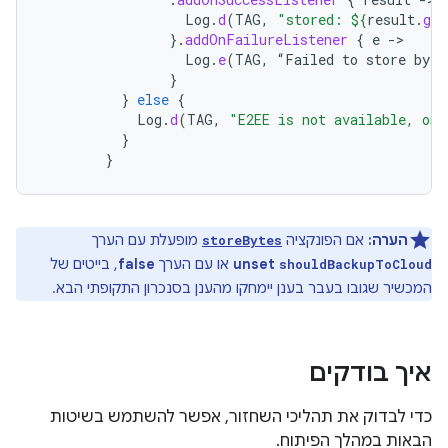
Log
.
d
(
TAG
,
"stored: 
${
result
.
get
}.
addOnFailureListener
{
e
-
Log
.
e
(
TAG
,
“
Failed
to
store
byte
}
}
else
{
Log
.
d
(
TAG
,
"E2EE is not available, onl
}
}
הערה:
אם הפונקציה
מופעלת עם הערך
storeBytes
unset
או עם הערך
false
, בייטים של
shouldBackupToCloud
המכשיר שגובו בעבר בענן יימחקו מהענן בסנכרון התקופתי הבא.
איך בודקים
כדי לבדוק את תהליכי השחזור, אפשר להשתמש בשיטות
הבאות במהלך הפיתוח.