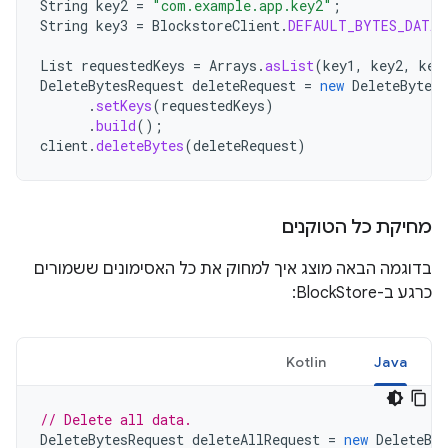
String
key2
=
"com.example.app.key2"
;
String
key3
=
BlockstoreClient
.
DEFAULT_BYTES_DATA_
List
requestedKeys
=
Arrays
.
asList
(
key1
,
key2
,
key
DeleteBytesRequest
deleteRequest
=
new
DeleteBytesR
.
setKeys
(
requestedKeys
)
.
build
();
client
.
deleteBytes
(
deleteRequest
)
מחיקת כל הטוקנים
בדוגמה הבאה מוצג איך למחוק את כל האסימונים ששמורים
כרגע ב-BlockStore:
Kotlin
Java
// Delete all data.
DeleteBytesRequest
deleteAllRequest
=
new
DeleteByt