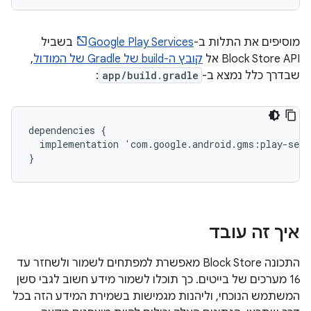
מוסיפים את התלות ב-
Google Play Services
בשביל
Block Store API אל
קובץ ה-build של Gradle של המודול
,
שבדרך כלל נמצא ב-
app/build.gradle
:
dependencies
{
implementation
'
com
.
google
.
android
.
gms
:
play
-
serv
}
איך זה עובד
התכונה Block Store מאפשרת למפתחים לשמור ולשחזר עד
16 מערכים של בייטים. כך תוכלו לשמור מידע חשוב לגבי סשן
המשתמש הנוכחי, וליהנות מגמישות בשמירת המידע הזה בכל