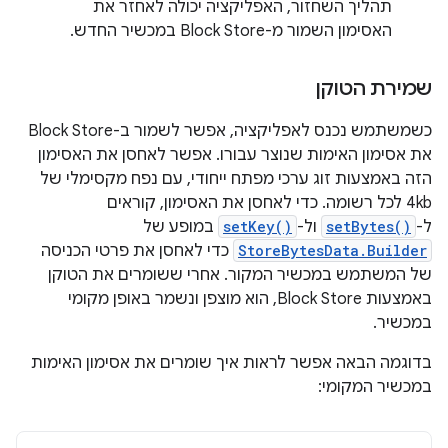
תהליך השחזור, האפליקציה יכולה לאחזר את
האסימון השמור מ-Block Store במכשיר החדש.
שמירת הטוקן
כשמשתמש נכנס לאפליקציה, אפשר לשמור ב-Block Store
את אסימון האימות שנוצר עבורו. אפשר לאחסן את האסימון
הזה באמצעות זוג ערכי מפתח ייחודי, עם נפח מקסימלי של
4kb לכל רשומה. כדי לאחסן את האסימון, קוראים
ל-
setBytes()
ול-
setKey()
במופע של
StoreBytesData.Builder
כדי לאחסן את פרטי הכניסה
של המשתמש במכשיר המקור. אחרי ששומרים את הטוקן
באמצעות Block Store, הוא מוצפן ונשמר באופן מקומי
במכשיר.
בדוגמה הבאה אפשר לראות איך שומרים את אסימון האימות
במכשיר המקומי: