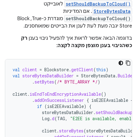
setShouldBackupToCloud()
לאובייקט
StoreBytesData
. אם המדיניות
setShouldBackupToCloud()
מוגדרת כ-True,‏ Block
Store יגבה מעת לעת לענן את הבייטים שמאוחסנים.
בדוגמה הבאה אפשר לראות איך להפעיל גיבוי בענן
רק
כשהגיבוי בענן מוצפן מקצה לקצה
:
val
client
=
Blockstore
.
getClient
(
this
)
val
storeBytesDataBuilder
=
StoreBytesData
.
Builder
.
setBytes
(
/* BYTE_ARRAY */
)
client
.
isEndToEndEncryptionAvailable
()
.
addOnSuccessListener
{
isE2EEAvailable
-
if
(
isE2EEAvailable
)
{
storeBytesDataBuilder
.
setShouldBackupT
Log
.
d
(
TAG
,
"E2EE is available, enable 
client
.
storeBytes
(
storeBytesDataBuilde
.
addOnSuccessListener
{
result
-