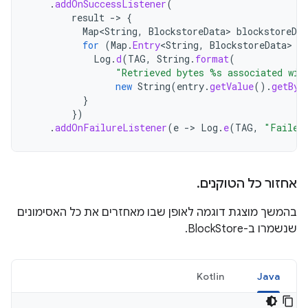
.
addOnSuccessListener
(
result
->
{
Map
<
String
,
BlockstoreData
>
blockstoreDat
for
(
Map
.
Entry
<
String
,
BlockstoreData
>
e
Log
.
d
(
TAG
,
String
.
format
(
"Retrieved bytes %s associated wit
new
String
(
entry
.
getValue
().
getByt
}
})
.
addOnFailureListener
(
e
->
Log
.
e
(
TAG
,
"Failed
אחזור כל הטוקנים
.
בהמשך מוצגת דוגמה לאופן שבו מאחזרים את כל האסימונים
שנשמרו ב-BlockStore.
Kotlin
Java