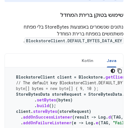
שימוש בטוקן ברירת המחדל
נתונים שנשמרים באמצעות StoreBytes בלי מפתח
משתמשים במפתח ברירת המחדל
.
BlockstoreClient.DEFAULT_BYTES_DATA_KEY
Kotlin
Java
BlockstoreClient
client
=
Blockstore
.
getClient
// The default key BlockstoreClient.DEFAULT_BYTE
byte
[]
bytes
=
new
byte
[]
{
9
,
10
};
StoreBytesData
storeRequest
=
StoreBytesData
.
B
.
setBytes
(
bytes
)
.
build
();
client
.
storeBytes
(
storeRequest
)
.
addOnSuccessListener
(
result
->
Log
.
d
(
TAG
,
"
.
addOnFailureListener
(
e
->
Log
.
e
(
TAG
,
"Faile