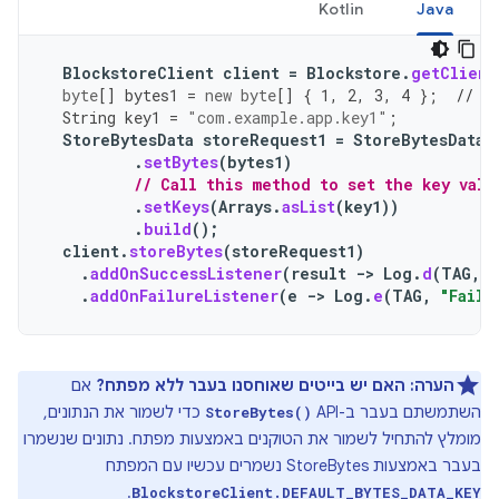
Kotlin
Java
BlockstoreClient
client
=
Blockstore
.
getClient
byte
[]
bytes1
=
new
byte
[]
{
1
,
2
,
3
,
4
};
// S
String
key1
=
"com.example.app.key1"
;
StoreBytesData
storeRequest1
=
StoreBytesData
.
.
setBytes
(
bytes1
)
// Call this method to set the key valu
.
setKeys
(
Arrays
.
asList
(
key1
))
.
build
();
client
.
storeBytes
(
storeRequest1
)
.
addOnSuccessListener
(
result
->
Log
.
d
(
TAG
,
"
.
addOnFailureListener
(
e
->
Log
.
e
(
TAG
,
"Faile
הערה:
האם יש בייטים שאוחסנו בעבר ללא מפתח?
אם
השתמשתם בעבר ב-API‏
כדי לשמור את הנתונים,
StoreBytes()
מומלץ להתחיל לשמור את הטוקנים באמצעות מפתח. נתונים שנשמרו
בעבר באמצעות StoreBytes נשמרים עכשיו עם המפתח
.
BlockstoreClient.DEFAULT_BYTES_DATA_KEY