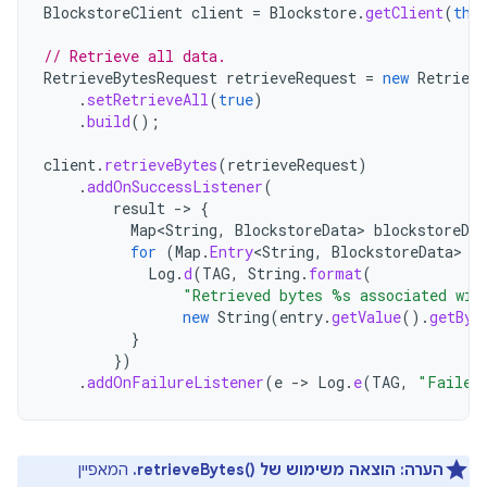
BlockstoreClient
client
=
Blockstore
.
getClient
(
thi
// Retrieve all data.
RetrieveBytesRequest
retrieveRequest
=
new
Retrieve
.
setRetrieveAll
(
true
)
.
build
();
client
.
retrieveBytes
(
retrieveRequest
)
.
addOnSuccessListener
(
result
->
{
Map
<
String
,
BlockstoreData
>
blockstoreDat
for
(
Map
.
Entry
<
String
,
BlockstoreData
>
e
Log
.
d
(
TAG
,
String
.
format
(
"Retrieved bytes %s associated wit
new
String
(
entry
.
getValue
().
getByt
}
})
.
addOnFailureListener
(
e
->
Log
.
e
(
TAG
,
"Failed
הערה:
הוצאה משימוש של retrieveBytes()‎.
המאפיין