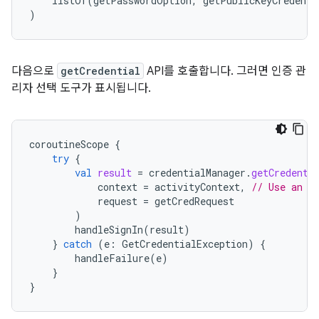
listOf
(
getPasswordOption
,
getPublicKeyCredenti
)
다음으로
getCredential
API를 호출합니다. 그러면 인증 관
리자 선택 도구가 표시됩니다.
coroutineScope
{
try
{
val
result
=
credentialManager
.
getCredenti
context
=
activityContext
,
// Use an a
request
=
getCredRequest
)
handleSignIn
(
result
)
}
catch
(
e
:
GetCredentialException
)
{
handleFailure
(
e
)
}
}