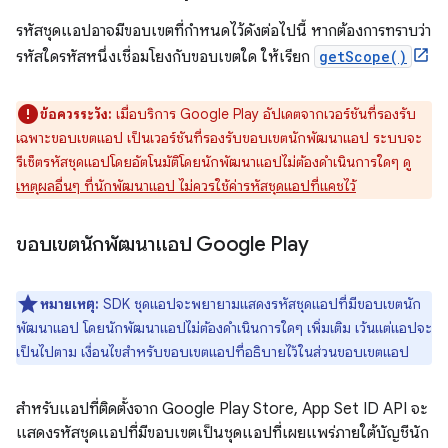
รหัสชุดแอปอาจมีขอบเขตที่กำหนดไว้ดังต่อไปนี้ หากต้องการทราบว่า
รหัสใดรหัสหนึ่งเชื่อมโยงกับขอบเขตใด ให้เรียก
getScope()
ข้อควรระวัง:
เมื่อบริการ Google Play อัปเดตจากเวอร์ชันที่รองรับ
เฉพาะขอบเขตแอป เป็นเวอร์ชันที่รองรับขอบเขตนักพัฒนาแอป ระบบจะ
รีเซ็ตรหัสชุดแอปโดยอัตโนมัติโดยนักพัฒนาแอปไม่ต้องดำเนินการใดๆ ดู
เหตุผลอื่นๆ ที่นักพัฒนาแอป ไม่ควรใช้ค่ารหัสชุดแอปที่แคชไว้
ขอบเขตนักพัฒนาแอป Google Play
หมายเหตุ:
SDK ชุดแอปจะพยายามแสดงรหัสชุดแอปที่มีขอบเขตนัก
พัฒนาแอป โดยนักพัฒนาแอปไม่ต้องดำเนินการใดๆ เพิ่มเติม เว้นแต่แอปจะ
เป็นไปตาม เงื่อนไขสำหรับขอบเขตแอปที่อธิบายไว้ในส่วนขอบเขตแอป
สำหรับแอปที่ติดตั้งจาก Google Play Store, App Set ID API จะ
แสดงรหัสชุดแอปที่มีขอบเขตเป็นชุดแอปที่เผยแพร่ภายใต้บัญชีนัก