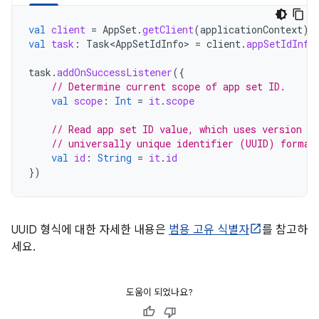
val
client
=
AppSet
.
getClient
(
applicationContext
)
val
task
:
Task<AppSetIdInfo>
=
client
.
appSetIdInfo
task
.
addOnSuccessListener
({
// Determine current scope of app set ID.
val
scope
:
Int
=
it
.
scope
// Read app set ID value, which uses version 4 
// universally unique identifier (UUID) format
val
id
:
String
=
it
.
id
})
UUID 형식에 대한 자세한 내용은
범용 고유 식별자
를 참고하
세요.
도움이 되었나요?