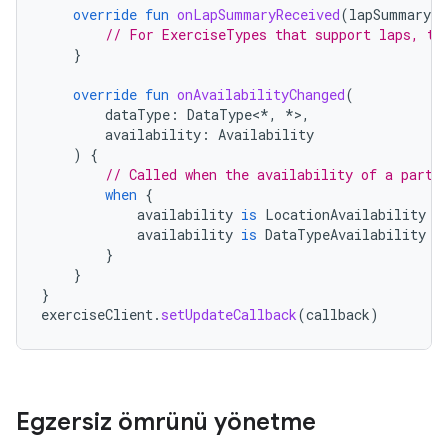
override
fun
onLapSummaryReceived
(
lapSummary
:
// For ExerciseTypes that support laps, th
}
override
fun
onAvailabilityChanged
(
dataType
:
DataType
<
*
,
*
>
,
availability
:
Availability
)
{
// Called when the availability of a parti
when
{
availability
is
LocationAvailability
-
availability
is
DataTypeAvailability
-
}
}
}
exerciseClient
.
setUpdateCallback
(
callback
)
Egzersiz ömrünü yönetme