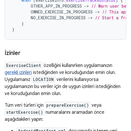
when
(
exerciseInfo
.
exerciseTrackedStatus
)
{
OTHER_APP_IN_PROGRESS
-
>
// Warn user befo
OWNED_EXERCISE_IN_PROGRESS
-
>
// This app 
NO_EXERCISE_IN_PROGRESS
-
>
// Start a fres
}
}
İzinler
ExerciseClient
özelliğini kullanırken uygulamanızın
gerekli izinleri
istediğinden ve koruduğundan emin olun.
Uygulamanız
LOCATION
verilerini kullanıyorsa
uygulamanızın bu veriler için de uygun izinleri istediğinden
ve koruduğundan emin olun.
Tüm veri türleri için
prepareExercise()
veya
startExercise()
numaralarını aramadan önce
aşağıdakileri yapın:
AndroidManifest.xml