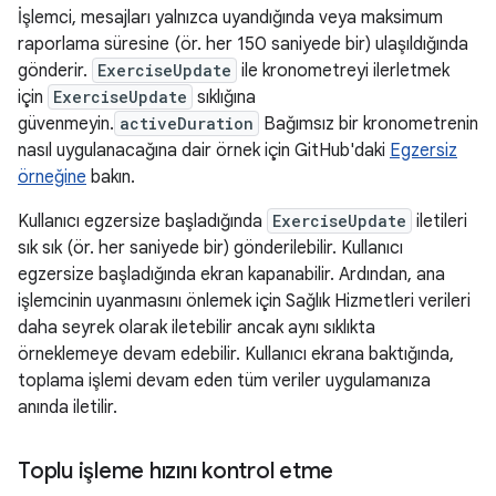
İşlemci, mesajları yalnızca uyandığında veya maksimum
raporlama süresine (ör. her 150 saniyede bir) ulaşıldığında
gönderir.
ExerciseUpdate
ile kronometreyi ilerletmek
için
ExerciseUpdate
sıklığına
güvenmeyin.
activeDuration
Bağımsız bir kronometrenin
nasıl uygulanacağına dair örnek için GitHub'daki
Egzersiz
örneğine
bakın.
Kullanıcı egzersize başladığında
ExerciseUpdate
iletileri
sık sık (ör. her saniyede bir) gönderilebilir. Kullanıcı
egzersize başladığında ekran kapanabilir. Ardından, ana
işlemcinin uyanmasını önlemek için Sağlık Hizmetleri verileri
daha seyrek olarak iletebilir ancak aynı sıklıkta
örneklemeye devam edebilir. Kullanıcı ekrana baktığında,
toplama işlemi devam eden tüm veriler uygulamanıza
anında iletilir.
Toplu işleme hızını kontrol etme