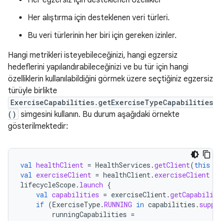
Her egzersiz için desteklenen özellikler
Her alıştırma için desteklenen veri türleri.
Bu veri türlerinin her biri için gereken izinler.
Hangi metrikleri isteyebileceğinizi, hangi egzersiz
hedeflerini yapılandırabileceğinizi ve bu tür için hangi
özelliklerin kullanılabildiğini görmek üzere seçtiğiniz egzersiz
türüyle birlikte
ExerciseCapabilities.getExerciseTypeCapabilities
()
simgesini kullanın. Bu durum aşağıdaki örnekte
gösterilmektedir:
val
healthClient
=
HealthServices
.
getClient
(
this
/
val
exerciseClient
=
healthClient
.
exerciseClient
lifecycleScope
.
launch
{
val
capabilities
=
exerciseClient
.
getCapabilit
if
(
ExerciseType
.
RUNNING
in
capabilities
.
suppo
runningCapabilities
=