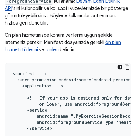
ForegroundService
kullanarak
Devam Eden Etkinlik
API
'sini kullanabilir ve kol saati yüzeylerinizde bir gösterge
görüntüleyebilirsiniz. Böylece kullanıcılar antrenmana
hızlıca geri dönebilir.
Ön plan hizmetinizde konum verilerini uygun şekilde
istemeniz gerekir. Manifest dosyanızda gerekli
ön plan
hizmeti türlerini
ve
izinleri
belirtin:
<manifest
<uses-permission
android:name="android.permissio
<application
<!--
If
your
app
is
designed
only
for
devi
or
lower,
use
android:foregroundServi