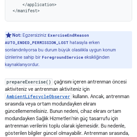
</application>

</manifest>
Not:
Egzersiziniz
ExerciseEndReason
hatasıyla erken
AUTO_ENDED_PERMISSION_LOST
sonlandırılıyorsa bu durum büyük olasılıkla uygun konum
izinlerine sahip bir
eksikliğinden
ForegroundService
kaynaklanıyordur.
prepareExercise()
çağrısını içeren antrenman öncesi
aktiviteniz ve antrenman aktiviteniz için
AmbientLifecycleObserver
kullanın. Ancak, antrenman
sırasında veya ortam modundayken ekranı
güncellememelisiniz. Bunun nedeni, cihaz ekranı ortam
modundayken Sağlık Hizmetleri'nin güç tasarrufu için
antrenman verilerini toplu olarak işlemesidir. Bu nedenle,
gösterilen bilgiler güncel olmayabilir. Antrenman sırasında,