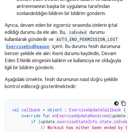
antrenmanının başka bir uygulama tarafından
sonlandırıldığını bildiren bir bildirim gönderin.
Ayrıca, devam eden bir egzersiz sırasında izinlerin iptal
edildiği durumu da ele alın. Bu,
isEnded
durumu
kullanılarak gönderilir ve
AUTO_END_PERMISSION_LOST
ExerciseEndReason
içerir. Bu durumu fesih durumuna
benzer şekilde ele alın: Kısmi durumu kaydedin, Devam
Eden Etkinlik simgesini kaldırın ve kullanıcıya ne olduğuyla
ilgili bir bildirim gönderin.
Aşağıdaki örnekte, fesih durumunun nasıl doğru şekilde
kontrol edileceği gösterilmektedir:
val
callback
=
object
:
ExerciseUpdateCallback
{
override
fun
onExerciseUpdateReceived
(
update
:
if
(
update
.
exerciseStateInfo
.
state
.
isEnded
// Workout has either been ended by th