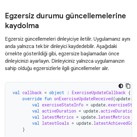
Egzersiz durumu güncellemelerine
kaydolma
Egzersiz güncellemeleri dinleyiciye iletilir. Uygulamanız aynı
anda yalnızca tek bir dinleyici kaydedebilir. Aşağıdaki
örnekte gösterildiği gibi, egzersize başlamadan önce
dinleyicinizi ayarlayın. Dinleyiciniz yalnızca uygulamanızın
sahip olduğu egzersizlerle ilgili güncellemeler alır.
val
callback
=
object
:
ExerciseUpdateCallback
{
override
fun
onExerciseUpdateReceived
(
update
:
val
exerciseStateInfo
=
update
.
exerciseSta
val
activeDuration
=
update
.
activeDuration
val
latestMetrics
=
update
.
latestMetrics
val
latestGoals
=
update
.
latestAchievedGoa
}