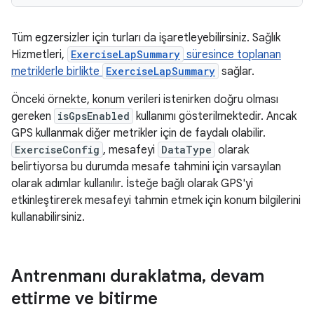
Tüm egzersizler için turları da işaretleyebilirsiniz. Sağlık
Hizmetleri,
ExerciseLapSummary
süresince toplanan
metriklerle birlikte
ExerciseLapSummary
sağlar.
Önceki örnekte, konum verileri istenirken doğru olması
gereken
isGpsEnabled
kullanımı gösterilmektedir. Ancak
GPS kullanmak diğer metrikler için de faydalı olabilir.
ExerciseConfig
, mesafeyi
DataType
olarak
belirtiyorsa bu durumda mesafe tahmini için varsayılan
olarak adımlar kullanılır. İsteğe bağlı olarak GPS'yi
etkinleştirerek mesafeyi tahmin etmek için konum bilgilerini
kullanabilirsiniz.
Antrenmanı duraklatma
,
devam
ettirme ve bitirme