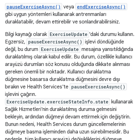
pauseExerciseAsync()
veya
endExerciseAsync()
gibi uygun yöntemleri kullanarak antrenmanları
duraklatabilir, devam ettirebilir ve sonlandırabilirsiniz.
Bilgi kaynağı olarak
ExerciseUpdate
'daki durumu kullanın.
Egzersiz,
pauseExerciseAsync()
işlevi döndüğünde
değil, bu durum
ExerciseUpdate
mesajına yansıtıldığında
duraklatılmış olarak kabul edilir. Bu durum, özellikle kullanıcı
arayüzü durumları söz konusu olduğunda dikkate alınması
gereken önemli bir noktadır. Kullanıcı duraklatma
düğmesine basarsa duraklatma düğmesini devre dışı
bırakın ve Health Services'te
pauseExerciseAsync()
işlevini çağırın.
ExerciseUpdate.exerciseStateInfo.state
kullanarak
Sağlık Hizmetleri'nin duraklatılmış duruma gelmesini
bekleyin, ardından düğmeyi devam ettirmek için değiştirin.
Bunun nedeni, Health Services durum güncellemelerinin
düğmeye basma işleminden daha uzun sürebilmesidir. Bu
nedenle, tüm kullanıcı arayüzü değişikliklerini düğmeye