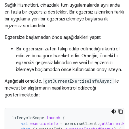
Sağlık Hizmetleri, cihazdaki tüm uygulamalarda aynı anda
en fazla bir egzersizi destekler. Bir egzersiz izlenirken farklı
bir uygulama yeni bir egzersizi izlemeye başlarsa ilk
egzersiz sonlandırılır.
Egzersize başlamadan önce aşağıdakileri yapın:
Bir egzersizin zaten takip edilip edilmediğini kontrol
edin ve buna göre hareket edin. Örneğin, önceki bir
egzersizi geçersiz kılmadan ve yeni bir egzersizi
izlemeye başlamadan önce kullanıcıdan onay isteyin.
Aşağıdaki örnekte,
getCurrentExerciseInfoAsync
ile
mevcut bir alıştırmanın nasıl kontrol edileceği
gösterilmektedir:
lifecycleScope
.
launch
{
val
exerciseInfo
=
exerciseClient
.
getCurrentEx