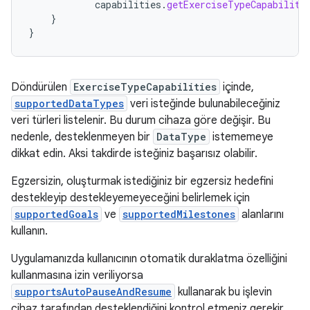
capabilities
.
getExerciseTypeCapabiliti
}
}
Döndürülen
ExerciseTypeCapabilities
içinde,
supportedDataTypes
veri isteğinde bulunabileceğiniz
veri türleri listelenir. Bu durum cihaza göre değişir. Bu
nedenle, desteklenmeyen bir
DataType
istememeye
dikkat edin. Aksi takdirde isteğiniz başarısız olabilir.
Egzersizin, oluşturmak istediğiniz bir egzersiz hedefini
destekleyip destekleyemeyeceğini belirlemek için
supportedGoals
ve
supportedMilestones
alanlarını
kullanın.
Uygulamanızda kullanıcının otomatik duraklatma özelliğini
kullanmasına izin veriliyorsa
supportsAutoPauseAndResume
kullanarak bu işlevin
cihaz tarafından desteklendiğini kontrol etmeniz gerekir.