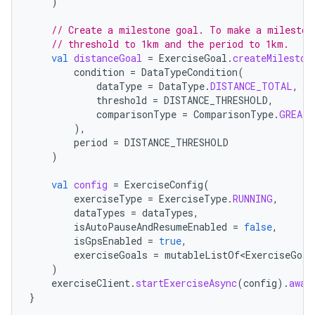
)
// Create a milestone goal. To make a mileston
// threshold to 1km and the period to 1km.
val
distanceGoal
=
ExerciseGoal
.
createMileston
condition
=
DataTypeCondition
(
dataType
=
DataType
.
DISTANCE_TOTAL
,
threshold
=
DISTANCE_THRESHOLD
,
comparisonType
=
ComparisonType
.
GREATE
),
period
=
DISTANCE_THRESHOLD
)
val
config
=
ExerciseConfig
(
exerciseType
=
ExerciseType
.
RUNNING
,
dataTypes
=
dataTypes
,
isAutoPauseAndResumeEnabled
=
false
,
isGpsEnabled
=
true
,
exerciseGoals
=
mutableListOf<ExerciseGoal
)
exerciseClient
.
startExerciseAsync
(
config
).
awai
}