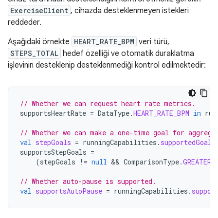
ExerciseClient
, cihazda desteklenmeyen istekleri
reddeder.
Aşağıdaki örnekte
HEART_RATE_BPM
veri türü,
STEPS_TOTAL
hedef özelliği ve otomatik duraklatma
işlevinin desteklenip desteklenmediği kontrol edilmektedir:
// Whether we can request heart rate metrics.
supportsHeartRate
=
DataType
.
HEART_RATE_BPM
in
run
// Whether we can make a one-time goal for aggrega
val
stepGoals
=
runningCapabilities
.
supportedGoals
supportsStepGoals
=
(
stepGoals
!=
null
 && 
ComparisonType
.
GREATER_
// Whether auto-pause is supported.
val
supportsAutoPause
=
runningCapabilities
.
suppor