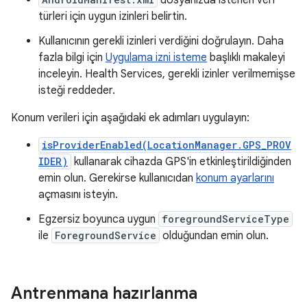
dosyanızda istenen veri
türleri için uygun izinleri belirtin.
Kullanıcının gerekli izinleri verdiğini doğrulayın. Daha
fazla bilgi için
Uygulama izni isteme
başlıklı makaleyi
inceleyin. Health Services, gerekli izinler verilmemişse
isteği reddeder.
Konum verileri için aşağıdaki ek adımları uygulayın:
isProviderEnabled(LocationManager.GPS_PROV
IDER)
kullanarak cihazda GPS'in etkinleştirildiğinden
emin olun. Gerekirse kullanıcıdan
konum ayarlarını
açmasını isteyin.
Egzersiz boyunca uygun
foregroundServiceType
ile
ForegroundService
olduğundan emin olun.
Antrenmana hazırlanma