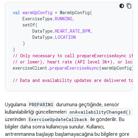
val
warmUpConfig
=
WarmUpConfig
(
ExerciseType
.
RUNNING
,
setOf
(
DataType
.
HEART_RATE_BPM
,
DataType
.
LOCATION
)
)
// Only necessary to call prepareExerciseAsync if 
// or lower), heart rate (API level 36+), or locat
exerciseClient
.
prepareExerciseAsync
(
warmUpConfig
).
// Data and availability updates are delivered to 
Uygulama
PREPARING
durumuna geçtiğinde, sensör
kullanılabilirliği güncellemeleri
onAvailabilityChanged()
üzerinden
ExerciseUpdateCallback
ile gönderilir. Bu
bilgiler daha sonra kullanıcıya sunulur. Kullanıcı,
antrenmanına başlayıp başlamayacağına bu bilgilere göre