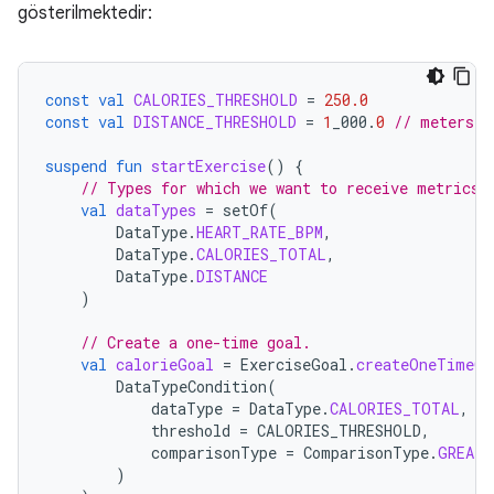
gösterilmektedir:
const
val
CALORIES_THRESHOLD
=
250.0
const
val
DISTANCE_THRESHOLD
=
1
_000
.
0
// meters
suspend
fun
startExercise
()
{
// Types for which we want to receive metrics.
val
dataTypes
=
setOf
(
DataType
.
HEART_RATE_BPM
,
DataType
.
CALORIES_TOTAL
,
DataType
.
DISTANCE
)
// Create a one-time goal.
val
calorieGoal
=
ExerciseGoal
.
createOneTimeGo
DataTypeCondition
(
dataType
=
DataType
.
CALORIES_TOTAL
,
threshold
=
CALORIES_THRESHOLD
,
comparisonType
=
ComparisonType
.
GREATE
)