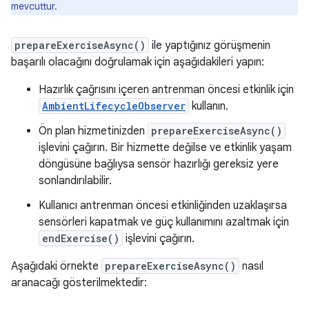
mevcuttur.
prepareExerciseAsync()
ile yaptığınız görüşmenin
başarılı olacağını doğrulamak için aşağıdakileri yapın:
Hazırlık çağrısını içeren antrenman öncesi etkinlik için
AmbientLifecycleObserver
kullanın.
Ön plan hizmetinizden
prepareExerciseAsync()
işlevini çağırın. Bir hizmette değilse ve etkinlik yaşam
döngüsüne bağlıysa sensör hazırlığı gereksiz yere
sonlandırılabilir.
Kullanıcı antrenman öncesi etkinliğinden uzaklaşırsa
sensörleri kapatmak ve güç kullanımını azaltmak için
endExercise()
işlevini çağırın.
Aşağıdaki örnekte
prepareExerciseAsync()
nasıl
aranacağı gösterilmektedir: