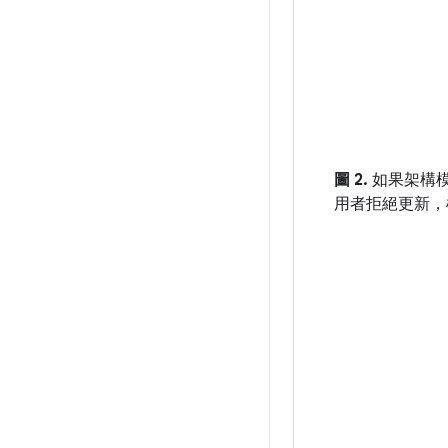
圖 2.
如果架構
用者拒絕更新，