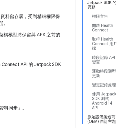
Jetpack SDK 的
異動
通用資料儲存層，受到精細權限保
權限宣告
組)。
開啟 Health
Connect
個架構模型將保留與 APK 之前的
取得 Health
Connect 用戶
端
時段記錄 API
變更
 API 的 Jetpack SDK
運動時段類型
更新
變更記錄處理
使用 Jetpack
SDK 測試
Android 14
「健康資料同步」。
API
原始設備製造商
(OEM) 自訂主題