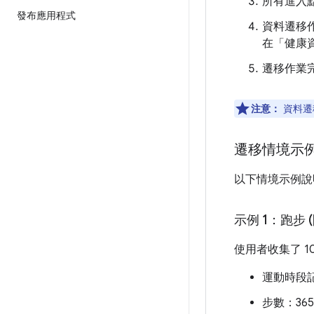
所有進入點
發布應用程式
資料遷移
在「健康
遷移作業完
注意：
資料遷
遷移情境示
以下情境示例
示例 1：跑步 
使用者收集了 
運動時段記錄：
步數：365 *