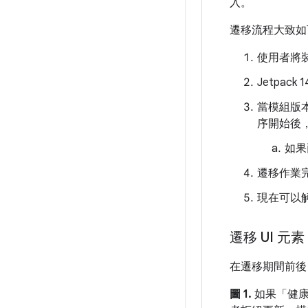
入。
遷移流程大致如
使用者將裝置
Jetpac
當模組版本
序開始後，
如果
遷移作業完
現在可以解
遷移 UI 元素
在遷移期間前後
圖 1.
如果「健康