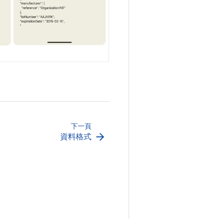
下一頁
arrow_forward
資料格式