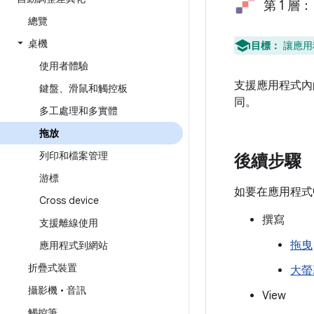
第 1 
總覽
桌機
目標：
讓應用
使用者體驗
支援應用程式內
鍵盤、滑鼠和觸控板
同。
多工處理和多實體
拖放
列印和檔案管理
後續步驟
游標
如要在應用程式
Cross device
撰寫
支援離線使用
拖曳
應用程式到網站
折疊式裝置
大螢
攝影機 • 音訊
View
觸控筆