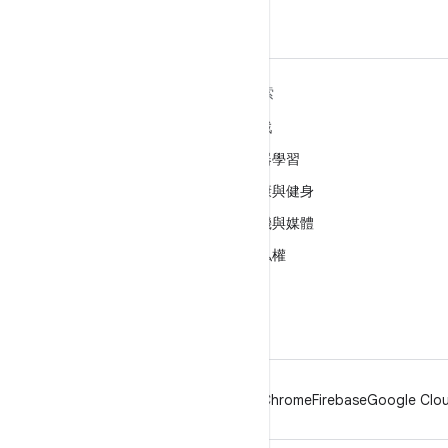
深入瞭解 ANDROID
探索
Android
遊戲
企業專用 Android
機器學習
安全性
健康與健身
原始碼
相機與媒體
新聞
隱私權
網誌
5G
Podcast
Android
Chrome
Firebase
Google Clou