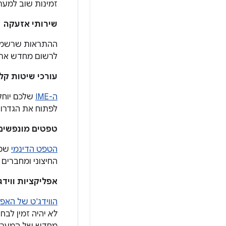
זמינות שוב למער
שירותי אזעקה
ההתראות שרשמת
לרשום מחדש את כ
עורכי שיטות קל
ה-IME
לפתוח את הגדרות
טפטים מונפשים
הטפט הדינמי
שמו
החיצוני ומחברים
אפליקציות ווידג
הווידג'ט של האפ
לא
יהיה זמין לב