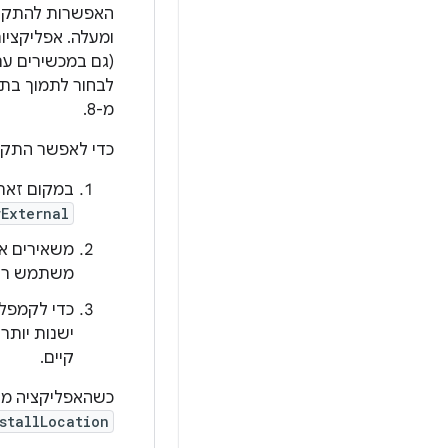
(גם במכשירים עם רמת API 8). עם זאת, אם האפליקציה שלכם 
מ-8.
כדי לאפשר התקנה בא
במקום זאת,
rExternal
משאירים את
משתמש רק בממשקי API
ישנות יותר
קיים.
כשהאפליקציה מותקנת במכשיר עם 
stallLocation