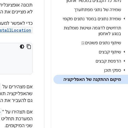
ניהול כל הקבצים במכשיר אחסון
תכונה אופציונלי
שמירה של נתוני מפתח
/
ערך
לא
מציינים את המ
שמירת נתונים במסד נתונים מקומי
כדי לאפשר למערכ
תרחישים לדוגמה ושיטות מומלצות
stallLocation
בנוגע לאחסון
שיתוף נתונים פשוטים ⍈
שיתוף קבצים
הדפסת קבצים
ספקי תוכן
מיקום ההתקנה של האפליקציה
אם מצהירים על
שהאפליקציה תותק
גם להעביר את הא
אם תצהירו על "
o
המערכת תחליט אי
שני המיקומים.