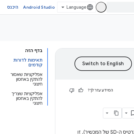
Android Studio
היכנס
בדף הזה
תאימות לדורות
קודמים
אפליקציות שאסור
להתקין באחסון
חיצוני
המידע עזר לך?
אפליקציות שצריך
להתקין באחסון
חיצוני
החל מרמת API‏ 8, אפשר לאפשר התקנה של האפליקציה באחסון החיצוני (לדוגמה, כרטיס ה-SD של המכשיר). זו