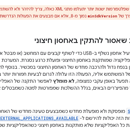
נמוך מ-8, אלא אם מבצעים את הפעולות הנדרשות כדי לספק תאימות לאחור בקוד.
minSdkVersion
שאסור להתקין באחסון חיצוני
כשהמשתמש מפעיל אחסון נשלף ב-USB כדי לשתף קבצים עם המחש
אפליקציה שמותקנת באחסון החיצוני ופועלת כרגע נסגרת. המערכת
נפח גדול ולהרכבה מחדש של האחסון החיצוני במכשיר. בנוסף ל
ל המשתמש אליה, הפעולה הזו עלולה לגרום לבעיות חמורות יותר ב
תפעל באופן עקבי כמצופה,
לא מומלץ
לאפשר התקנה של האפליקצי
פיצ'רים הבאים, בגלל ההשלכות שמפורטות למטה כשמבטלים את 
מופסקת ולא מופעלת מחדש כשמבצעים טעינה מחדש של האחסון 
 הזה יכולות להירשם ל-
EXTERNAL_APPLICATIONS_AVAILABLE
לא
מותקנות באחסון חיצוני כשהאפליקציות שמו