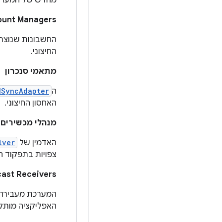
מחדש של המערכ
ount Managers
החשבונות שנוצר
החיצוני.
מתאמי סנכרון
ה
dSyncAdapter
האחסון החיצוני.
מנהלי מכשירים
האדמין של
iver
צפויות בתפקוד ה
Broadcast Receivers (מקלט שידורים) שמקשיב ל-pleted
המערכת מעבירה 
האפליקציה מותקנ