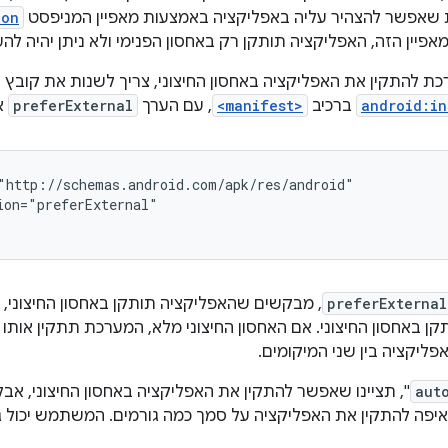
ת שאפשר להצהיר עליה באפליקציה באמצעות מאפיין המניפסט
ion
אפיין הזה, האפליקציה תותקן רק באחסון הפנימי ולא ניתן יהיה להע
ת להתקין את האפליקציה באחסון החיצוני, צריך לשנות את קובץ ה
android:in
ברכיב
<manifest>
, עם הערך
preferExternal
א
preferExternal
, מבקשים שהאפליקציה תותקן באחסון החיצוני,
ן באחסון החיצוני. אם האחסון החיצוני מלא, המערכת תתקין אותו 
פליקציה בין שני המיקומים.
aut
", תציינו שאפשר להתקין את האפליקציה באחסון החיצוני, אבל
פה להתקין את האפליקציה על סמך כמה גורמים. המשתמש יכול גם