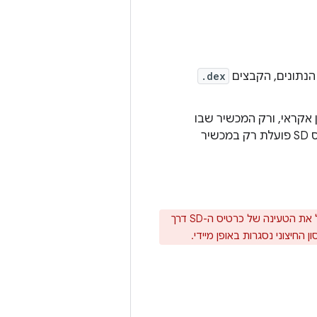
הנתונים, הקבצים
.dex
אקראי, ורק המכשיר שבו
האפליקציה הותקנה במקור יכול לפענח אותו. לכן, אפליקציה שמותקנת בכרטיס SD פועלת רק במכשיר
כשהמשתמש מפעיל אחסון USB בנפח גדול כדי לשתף קבצים עם מחשב או מבטל את הטעינה של כרטיס ה-SD דרך
חיצוני נסגרות באופן מיידי.