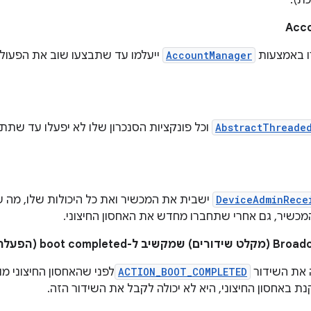
ת).
Acc
ו באמצעות
AccountManager
ייעלמו עד שתבצעו שוב את הפעול
AbstractThreade
וכל פונקציות הסנכרון שלו לא יפעלו עד ש
DeviceAdminRece
ישבית את המכשיר ואת כל היכולות שלו, מה ש
מכשיר, גם אחרי שתחברו מחדש את האחסון החיצוני.
boot com (הפעלה הושלמה)
את השידור
ACTION_BOOT_COMPLETED
לפני שהאחסון החיצוני מ
ת באחסון החיצוני, היא לא יכולה לקבל את השידור הזה.