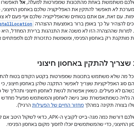
שלכם משתמשת באחת מהתכונות שמפורטות למעלה,
אל
תאפשרו לה
המערכת
לא
תאפשר להתקין את האפליקציה שלכם באחסון החיצוני, כ
מות. עם זאת, אם אתם בטוחים שהאפליקציה שלכם אף פעם לא צרי
יכים להצהיר על כך באופן ברור באמצעות ההצהרה
stallLocation
 למרות שההצהרה הזו לא משנה את התנהגות ברירת המחדל, היא 
ת מותקנת רק באחסון הפנימי, ומשמשת כתזכורת לכם ולמפתחים 
שצריך להתקין באחסון חיצוני
כל מה שלא משתמש בתכונות שמפורטות בקטע הקודם בטוח להתקנה
ם סוג האפליקציות שצריך לאפשר התקנה שלהן באחסון חיצוני, כ
כשהם לא פעילים. כשאין אפשרות לגשת לאחסון חיצוני ותהליך של 
ה גלויה כשמתאפשרת שוב גישה לאחסון והמשתמש מפעיל מחד
ו בצורה תקינה במהלך
מחזור החיים של הפעילות
הרגיל).
אם האפליקציה שלכם דורשת כמה מגה-בייט לקובץ
ן החיצוני, כדי שהמשתמשים יוכלו לחסוך מקום באחסון הפנימי.