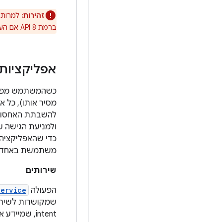
זהירות:
ברמת API 8 אם הערך של
אפליקציות 
מסיר אותו), כל 
להשבתת האחסון ב
ולמניעת הגישה ש
כדי שהאפליקציה 
משתמשת באחד מה
שירותים
הפעולה
Service
שמקושרות לשירות
intent, שמיידע את כל האפליקציות ש