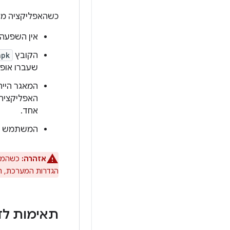
כשהאפליקציה מות
אין השפעה 
הקובץ
apk
שעברו אופטימיזציה וקוד Native 
המאגר הייח
אחד.
המשתמש יכו
אזהרה:
הגדרות המערכת, האח
תאימות לד