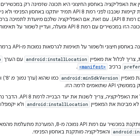
ומעלה. אפליקציות קיימות שנבנו לפני רמת API 8 תמיד יותקנו 
מיועדת לתמיכה ברמת API
חסון חיצוני ולשמור על תאימות לגרסאות נמוכות מ-API ברמה 8:
 צריך לכלול את מאפיין
android:installLocation
עם הערך
o
prefe
ברכיב
<manifest>
.
 מאפיין
android:minSdkVersion
כמו שהוא (ערך
נמוך מ
'8'
 שתואמים לרמה הזו.
 לא מבינות את המאפיין
android:installLocation
ולא יקמפלו 
רמת API נמוכה מ-8, המערכת מתעלמת מהמאפיין
android:in
והאפליקציה מותקנת באחסון הפנימי.