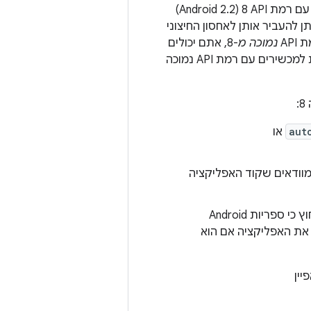
האפשרות להתקין את האפליקציה באחסון החיצוני היא תכונה שזמינה רק במכשירים עם רמת API‏ 8 (Android 2.2)
באחסון הפנימי ולא ניתן להעביר אותן לאחסון החיצוני
נמוכה מ
-8, אתם יכולים
לבחור לתמוך בתכונה הזו במכשירים עם רמת API 8 ומעלה, ועדיין לשמור על תאימות למכשירים עם רמת API נמוכה
aut
או
) ומוודאים שקוד האפליקציה
כדי לקמפל את האפליקציה, צריך לשנות את יעד הבנייה לרמת API 8. הדבר נחוץ כי ספריות Android
את האפליקציה אם הוא