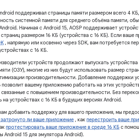
ndroid поддерживал страницы памяти размером всего 4 КБ
ность системной памяти для среднего объёма памяти, обы
ndroid. Начиная с Android 15, AOSP поддерживает устройс
страниц размером 16 КБ (устройства с 16 КБ). Если ваше 
DK
, напрямую или косвенно через SDK, вам потребуется пе
устройствах с 16 КБ.
изводители устройств продолжают выпускать устройства
яти (ОЗУ), многие из них будут использовать размер стран
птимизации производительности. Добавление поддержки у
Б позволит вашему приложению работать на этих устройст
 связанные с повышением производительности. Без переко
 на устройствах с 16 КБ в будущих версиях Android.
вам добавить поддержку для вашего приложения, мы предо
 затронуто ли ваше приложение
, как
перестроить ваше пр
как
протестировать ваше приложение в среде 16 КБ
с помощ
 Android 15 для эмулятора Android).