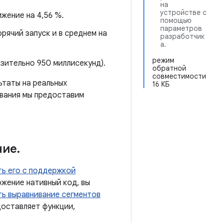
на
устройстве с
жение на 4,56 %.
помощью
параметров
рячий запуск и в среднем на
разработчик
а.
режим
изительно 950 миллисекунд).
обратной
совместимости
ьтаты на реальных
16 КБ
ования мы предоставим
ние
.
ь его с поддержкой
ожение нативный код, вы
ть выравнивание сегментов
едоставляет функции,