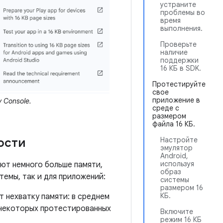
устраните
проблемы во
время
выполнения.
Проверьте
наличие
поддержки
16 КБ в SDK.
Протестируйте
свое
приложение в
 Console.
среде с
размером
файла 16 КБ.
ости
Настройте
эмулятор
Android,
используя
уют немного больше памяти,
образ
темы, так и для приложений:
системы
размером 16
КБ.
 нехватку памяти: в среднем
я некоторых протестированных
Включите
режим 16 КБ