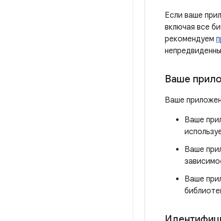
Если ваше прил
включая все би
рекомендуем
п
непредвиденны
Ваше прило
Ваше приложен
Ваше прил
использу
Ваше при
зависимос
Ваше при
библиоте
Идентифици