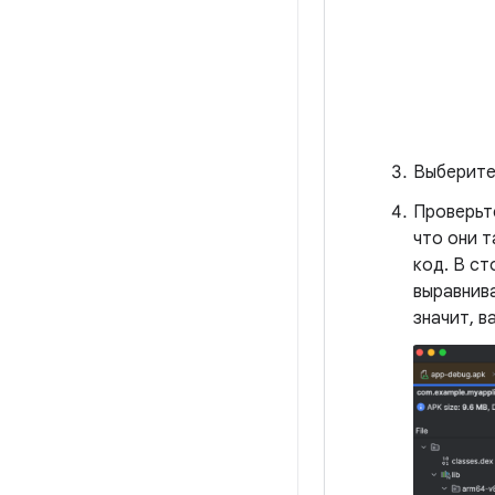
Выберите
Проверьт
что они т
код. В с
выравнив
значит, в