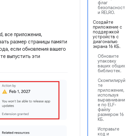
флаг
безопасност
и RELRO.
Создайте
приложение с
поддержкой
d, все приложения,
устройств с
ивать размер страницы памяти
диагональю
экрана 16 КБ.
года, если обновления вашего
те выпустить эти
Обновите
упаковку
ваших общих
библиотек.
Скомпилируй
те
приложение,
используя
выравнивани
е по ELF-
файлу
размером 16
КБ.
Исправьте
код и