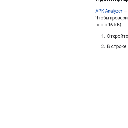
APK Analyzer
— 
Чтобы провери
оно с 16 КБ):
Откройт
В строке