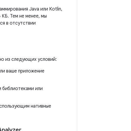
ммирования Java или Kotlin,
КБ. Тем не менее, мы
ся в отсутствии
но из следующих условий:
сли ваше приложение
и библиотеками или
использующим нативные
nalyzer
.