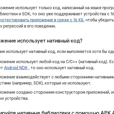
ожение использует только код, написанный на языке програ
блиотеки и SDK, то оно уже поддерживает устройства с 16 
ротестировать приложение в среде с 16 КБ,
чтобы убедить
х регрессий в его поведении.
жение использует нативный код?
ие использует нативный код, если выполняется хотя бы од
ожение использует любой код на C/C++ (нативный код). Е
ет
Android NDK
, то оно использует нативный код.
ложение взаимодействует с любыми сторонними нативным
тями (например, SDK), которые их используют.
ложение создано сторонним конструктором приложений, 
ки устройства.
руйте нативные библиотеки с помощью APK A