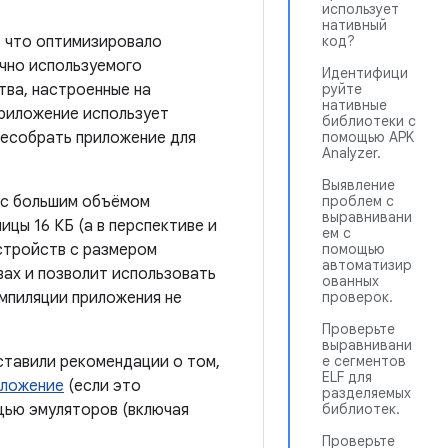
использует
нативный
, что оптимизировало
код?
чно используемого
Идентифици
тва, настроенные на
руйте
нативные
приложение использует
библиотеки с
ресобрать приложение для
помощью APK
Analyzer.
Выявление
 с большим объёмом
проблем с
выравнивани
ицы 16 КБ (а в перспективе и
ем с
стройств с размером
помощью
автоматизир
вах и позволит использовать
ованных
мпиляции приложения не
проверок.
Проверьте
выравнивани
ставили рекомендации о том,
е сегментов
ELF для
иложение
(если это
разделяемых
ью эмуляторов (включая
библиотек.
Проверьте