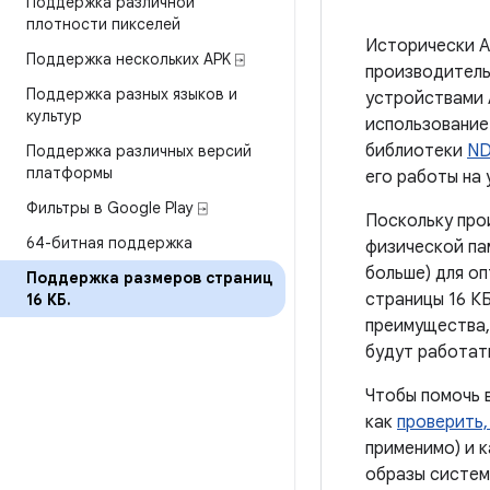
Поддержка различной
плотности пикселей
Исторически A
Поддержка нескольких APK ⍈
производитель
Поддержка разных языков и
устройствами A
культур
использование 
библиотеки
N
Поддержка различных версий
платформы
его работы на 
Фильтры в Google Play ⍈
Поскольку про
64-битная поддержка
физической пам
больше) для о
Поддержка размеров страниц
страницы 16 К
16 КБ
.
преимущества,
будут работать
Чтобы помочь 
как
проверить,
применимо) и 
образы системы