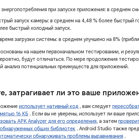
энергопотребления при запуске приложения: в среднем сни
трый запуск камеры: в среднем на 4,48 % более быстрый го
лее быстрый холодный запуск.
время загрузки системы: в среднем улучшено на 8% (прибл
 основаны на нашем первоначальном тестировании, и резул
вероятно, будут отличаться. По мере продолжения тестир
й анализ потенциальных преимуществ для приложений.
те
,
затрагивает ли это ваше приложе
ложение
использует нативный код
, вам следует
пересобрат
амятью 16 КБ
. Если вы не уверены, использует ли ваше прил
зовать APK Analyzer для его определения,
а затем
провери
 обнаруженных общих библиотек
. Android Studio также пр
втоматически обнаруживать проблемы выравнивания
.