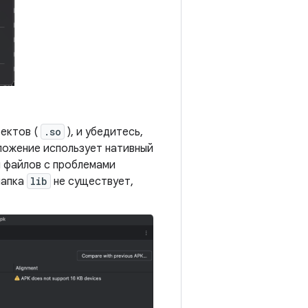
ъектов (
.so
), и убедитесь,
иложение использует нативный
 файлов с проблемами
папка
lib
не существует,