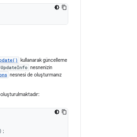
pdate()
kullanarak güncelleme
pUpdateInfo
nesnenizin
ons
nesnesi de oluşturmanız
oluşturulmaktadır:
);