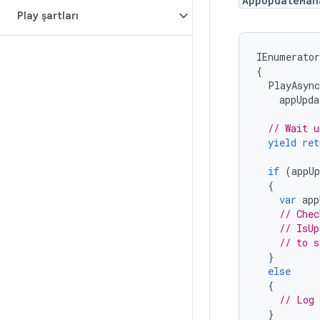
AppUpdateMan
Play şartları
IEnumerator
{
PlayAsync
appUpda
// Wait u
yield
ret
if
(
appU
{
var
app
// Chec
// IsUp
// to s
}
else
{
// Log 
}