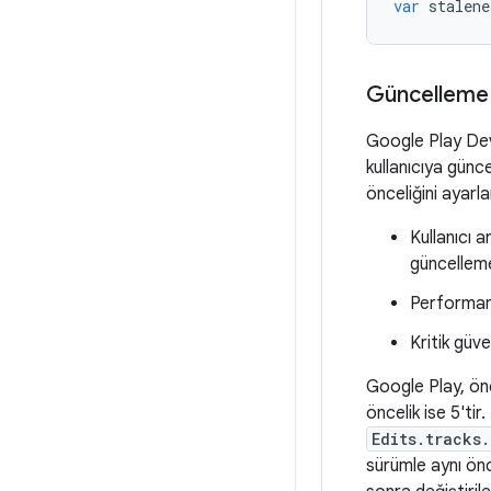
var
stalene
Güncelleme 
Google Play Dev
kullanıcıya günc
önceliğini ayarl
Kullanıcı a
güncelleme
Performans
Kritik güv
Google Play, önc
öncelik ise 5'ti
Edits.tracks.
sürümle aynı önc