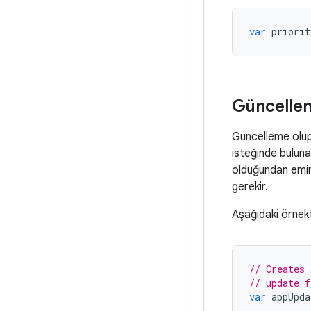
var
priorit
Güncelle
Güncelleme olup
isteğinde buluna
olduğundan emin 
gerekir.
Aşağıdaki örnekt
// Creates 
// update f
var
appUpda