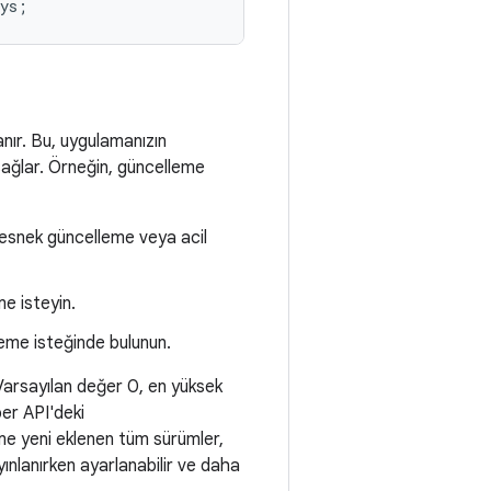
ys
;
nır. Bu, uygulamanızın
 sağlar. Örneğin, güncelleme
esnek güncelleme veya acil
e isteyin.
me isteğinde bulunun.
. Varsayılan değer 0, en yüksek
per API'deki
üme yeni eklenen tüm sürümler,
yınlanırken ayarlanabilir ve daha