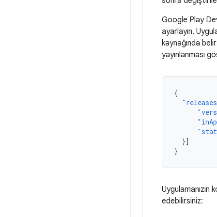
sonra değiştiril
Google Play Dev
ayarlayın. Uygul
kaynağında belir
yayınlanması gö
{
"release
"vers
"inAp
"sta
}]
}
Uygulamanızın 
edebilirsiniz: