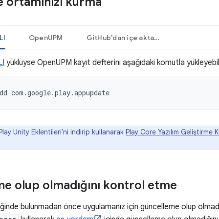
e ortamınızı kurma
LI
OpenUPM
GitHub'dan içe aktarma
I
yüklüyse OpenUPM kayıt defterini aşağıdaki komutla yükleyebili
dd
com.google.play.appupdate
ay Unity Eklentileri'ni indirip kullanarak
Play Core Yazılım Geliştirme Ki
e olup olmadığını kontrol etme
ğinde bulunmadan önce uygulamanız için güncelleme olup olmadığ