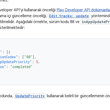
emez.
eloper API'yi kullanarak önceliği
Play Developer API dokümanla
ama içi güncelleme önceliği,
Edit.tracks: update
yönteminde
tilmelidir. Aşağıdaki örnekte, sürüm kodu 88 ve
inAppUpdatePr
sterilmektedir:
s"
:
[{
ionCodes"
:
[
"88"
],
pUpdatePriority"
:
5
,
tus"
:
"completed"
kodunda,
UpdatePriority
kullanarak belirli bir güncellemenin ön