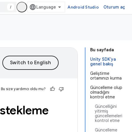
/
Android Studio
Oturum aç
Bu sayfada
Unity SDK'ya
genel bakış
Geliştirme
ortamınızı kurma
Güncelleme olup
Bu size yardımcı oldu mu?
olmadığını
kontrol etme
estekleme
Güncelliğini
yitirmiş
güncellemeleri
kontrol etme
Güncelleme