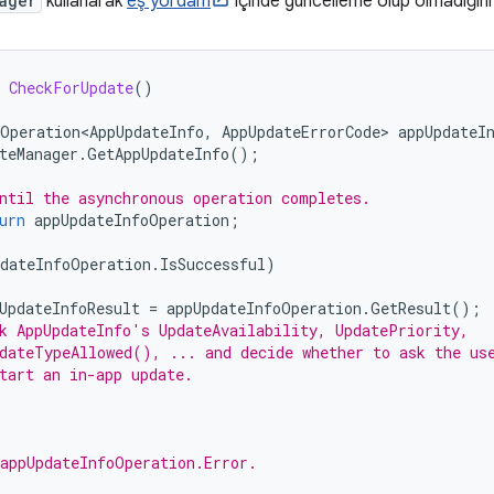
ager
kullanarak
eş yordam
içinde güncelleme olup olmadığını 
CheckForUpdate
()
Operation<AppUpdateInfo
,
AppUpdateErrorCode
>
appUpdateI
teManager
.
GetAppUpdateInfo
();
ntil the asynchronous operation completes.
urn
appUpdateInfoOperation
;
pdateInfoOperation
.
IsSuccessful
)
UpdateInfoResult
=
appUpdateInfoOperation
.
GetResult
();
k AppUpdateInfo's UpdateAvailability, UpdatePriority,
dateTypeAllowed(), ... and decide whether to ask the us
tart an in-app update.
appUpdateInfoOperation.Error.