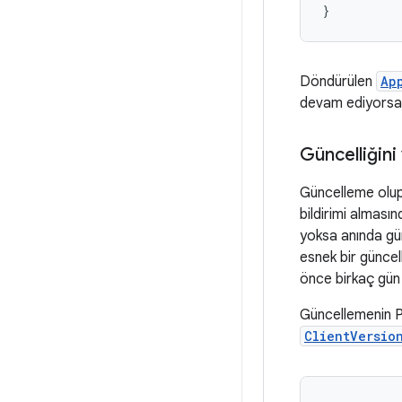
}
Döndürülen
Ap
devam ediyorsa 
Güncelliğini
Güncelleme olup 
bildirimi alması
yoksa anında gün
esnek bir günce
önce birkaç gün b
Güncellemenin Pl
ClientVersio