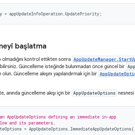
y
=
appUpdateInfoOperation
.
UpdatePriority
;
meyi başlatma
 olmadığını kontrol ettikten sonra
AppUpdateManager.StartU
bilirsiniz. Güncelleme isteğinde bulunmadan önce güncel bir
Ap
olun. Güncelleme akışını yapılandırmak için bir
AppUpdateOpti
e, anında güncelleme akışı için bir
AppUpdateOptions
nesnesi 
an AppUpdateOptions defining an immediate in-app
low and its parameters.
teOptions
=
AppUpdateOptions
.
ImmediateAppUpdateOptions
(