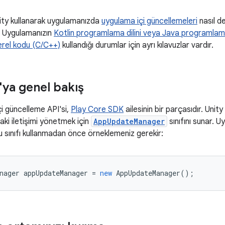
nity kullanarak uygulamanızda
uygulama içi güncellemeleri
nasıl d
. Uygulamanızın
Kotlin programlama dilini veya Java programlama 
erel kodu (C/C++)
kullandığı durumlar için ayrı kılavuzlar vardır.
'ya genel bakış
i güncelleme API'si,
Play Core SDK
ailesinin bir parçasıdır. Unit
aki iletişimi yönetmek için
AppUpdateManager
sınıfını sunar. U
 sınıfı kullanmadan önce örneklemeniz gerekir:
nager
appUpdateManager
=
new
AppUpdateManager
();