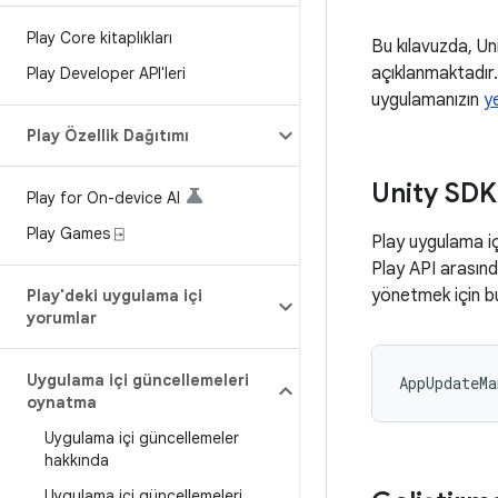
Play Core kitaplıkları
Bu kılavuzda, U
açıklanmaktadır
Play Developer API'leri
uygulamanızın
y
Play Özellik Dağıtımı
Unity SDK
Play for On-device AI
Play Games ⍈
Play uygulama iç
Play API arasınd
yönetmek için bu
Play'deki uygulama içi
yorumlar
Uygulama içi güncellemeleri
AppUpdateMa
oynatma
Uygulama içi güncellemeler
hakkında
Uygulama içi güncellemeleri