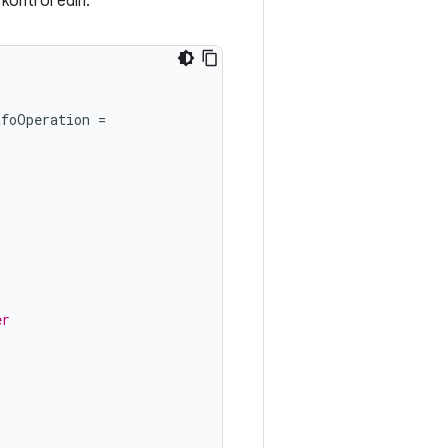
kontrol edin:
nfoOperation
=
er