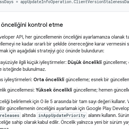
ssDays
=
appUpdateInfoOperation
.
ClientVersionStalenessDa
önceliğini kontrol etme
eloper API, her güncellemenin önceliğini ayarlamanıza olanak ta
ellemeyi ne kadar ısrarlı bir şekilde önereceğine karar vermesini
amak için aşağıdaki stratejiyi göz önünde bulundurun:
rayüzüyle ilgili küçük iyileştirmeler:
Düşük öncelikli
güncelleme; 
 isteğinde bulunulmaz.
 iyileştirmeleri:
Orta öncelikli
güncelleme; esnek bir güncellem
enlik güncellemesi:
Yüksek öncelikli
güncelleme; hemen güncelle
eliği belirlemek için 0 ile 5 arasında bir tam sayı değeri kullanır
r. Bir güncellemenin önceliğini ayarlamak için Google Play Develo
releases
altında
inAppUpdatePriority
alanını kullanın. Sür
eliğe sahip olarak kabul edilir. Öncelik yalnızca yeni bir sürüm ya