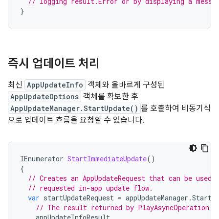
// logging result.Error or by displaying a messa
}
즉시 업데이트 처리
최신
AppUpdateInfo
객체와 올바르게 구성된
AppUpdateOptions
객체를 확보한 후
AppUpdateManager.StartUpdate()
를 호출하여 비동기식
으로 업데이트 흐름을 요청할 수 있습니다.
IEnumerator
StartImmediateUpdate
()
{
// Creates an AppUpdateRequest that can be used 
// requested in-app update flow.
var
startUpdateRequest
=
appUpdateManager
.
StartU
// The result returned by PlayAsyncOperation.G
appUpdateInfoResult
,