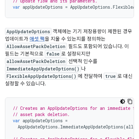
// update flow and its parameters.
var
appUpdateOptions
=
AppUpdateOptions
.
FlexibleAp
AppUpdateOptions
객체에는 기기 저장용량이 제한된 경우
업데이트가
애셋 팩
을 지울 수 있는지를 정의하는
AllowAssetPackDeletion
필드도 포함되어 있습니다. 이
필드는 기본적으로
false
로 설정되지만
allowAssetPackDeletion
선택적 인수를
ImmediateAppUpdateOptions()
나
FlexibleAppUpdateOptions()
에 전달하여
true
로 대신
설정할 수 있습니다.
// Creates an AppUpdateOptions for an immediate fl
// asset pack deletion.
var
appUpdateOptions
=
AppUpdateOptions
.
ImmediateAppUpdateOptions
(
allow