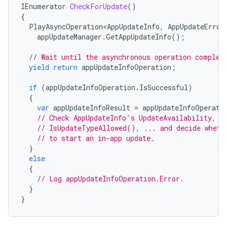
IEnumerator
CheckForUpdate
()
{
PlayAsyncOperation<AppUpdateInfo
,
AppUpdateError
appUpdateManager
.
GetAppUpdateInfo
();
// Wait until the asynchronous operation complet
yield
return
appUpdateInfoOperation
;
if
(
appUpdateInfoOperation
.
IsSuccessful
)
{
var
appUpdateInfoResult
=
appUpdateInfoOperati
// Check AppUpdateInfo's UpdateAvailability, U
// IsUpdateTypeAllowed(), ... and decide wheth
// to start an in-app update.
}
else
{
// Log appUpdateInfoOperation.Error.
}
}