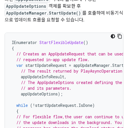
AppUpdateOptions
객체를 확보한 후
AppUpdateManager.StartUpdate()
를 호출하여 비동기식
으로 업데이트 흐름을 요청할 수 있습니다.
IEnumerator
StartFlexibleUpdate
()
{
// Creates an AppUpdateRequest that can be used 
// requested in-app update flow.
var
startUpdateRequest
=
appUpdateManager
.
StartU
// The result returned by PlayAsyncOperation.G
appUpdateInfoResult
,
// The AppUpdateOptions created defining the r
// and its parameters.
appUpdateOptions
);
while
(
!
startUpdateRequest
.
IsDone
)
{
// For flexible flow,the user can continue to us
// the update downloads in the background. You c