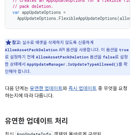
// Creates an AppUpdateOptions for a flexible flow
// pack deletion.
var
appUpdateOptions
=
AppUpdateOptions
.
FlexibleAppUpdateOptions
(
allowA
참고:
실수로 애셋을 삭제하지 않도록 신중하게
API 옵션을 사용합니다. 이 옵션을
AllowAssetPackDeletion
true
로 설정하기 전에
옵션을
로 설정
AllowAssetPackDeletion
false
한 상태에서
를 확
AppUpdateManager.IsUpdateTypeAllowed()
인해야 합니다.
다음 단계는
유연한 업데이트
와
즉시 업데이트
중 무엇을 요청
하는지에 따라 다릅니다.
유연한 업데이트 처리
최신
AppUpdateInfo
객체와 올바르게 구성된