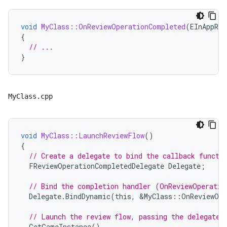
void
MyClass::OnReviewOperationCompleted
(
EInAppRev
{
// ...
}
MyClass.cpp
void
MyClass::LaunchReviewFlow
()
{
// Create a delegate to bind the callback functi
FReviewOperationCompletedDelegate
Delegate
;
// Bind the completion handler (OnReviewOperatio
Delegate
.
BindDynamic
(
this
,
&
MyClass
::
OnReviewOpe
// Launch the review flow, passing the delegate 
GetGameInstance
()