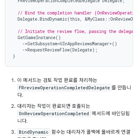
FReviewOperationCompletedDelegate
Delegate
;
// Bind the completion handler (OnReviewOperatio
Delegate
.
BindDynamic
(
this
,
&
MyClass
::
OnReviewOpe
// Initiate the review flow, passing the delegat
GetGameInstance
()
-
>
GetSubsystem<UInAppReviewsManager>
()
-
>
RequestReviewFlow
(
Delegate
);
}
이 메서드는 검토 작업 완료를 처리하는
FRreviewOperationCompletedDelegate
를 만듭니
다.
대리자는 작업이 완료되면 호출되는
OnReviewOperationCompleted
메서드에 바인딩됩
니다.
BindDynamic
함수는 대리자가 콜백에 올바르게 연결