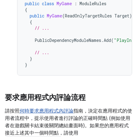
public
class
MyGame
:
ModuleRules
{
public
MyGame
(
ReadOnlyTargetRules
Target
)
{
// ...
PublicDependencyModuleNames
.
Add
(
"PlayInAp
// ...
}
}
要求應用程式內評論流程
請按照
何時要求應用程式內評論
指南，決定在應用程式的使
用者流程中，提示使用者進行評論的正確時間點 (例如使用
者在遊戲關卡結束後關閉總結畫面時)。如果您的應用程式
接近上述其中一個時間點，請使用