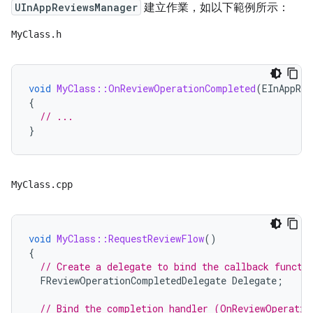
UInAppReviewsManager
建立作業，如以下範例所示：
MyClass.h
void
MyClass::OnReviewOperationCompleted
(
EInAppRev
{
// ...
}
MyClass.cpp
void
MyClass::RequestReviewFlow
()
{
// Create a delegate to bind the callback functi
FReviewOperationCompletedDelegate
Delegate
;
// Bind the completion handler (OnReviewOperatio