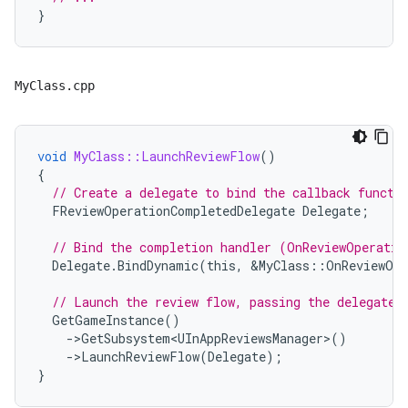
}
MyClass.cpp
void
MyClass::LaunchReviewFlow
()
{
// Create a delegate to bind the callback functi
FReviewOperationCompletedDelegate
Delegate
;
// Bind the completion handler (OnReviewOperatio
Delegate
.
BindDynamic
(
this
,
&
MyClass
::
OnReviewOpe
// Launch the review flow, passing the delegate 
GetGameInstance
()
-
>
GetSubsystem<UInAppReviewsManager>
()
-
>
LaunchReviewFlow
(
Delegate
);
}