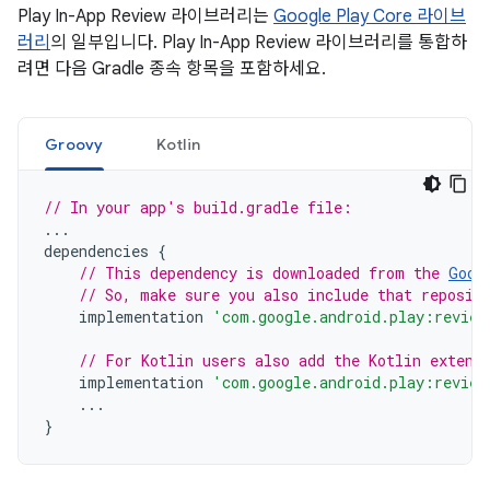
Play In-App Review 라이브러리는
Google Play Core 라이브
러리
의 일부입니다. Play In-App Review 라이브러리를 통합하
려면 다음 Gradle 종속 항목을 포함하세요.
Groovy
Kotlin
// In your app's build.gradle file:
...
dependencies
{
// This dependency is downloaded from the 
Goog
// So, make sure you also include that reposit
implementation
'com.google.android.play:review
// For Kotlin users also add the Kotlin extens
implementation
'com.google.android.play:review
...
}