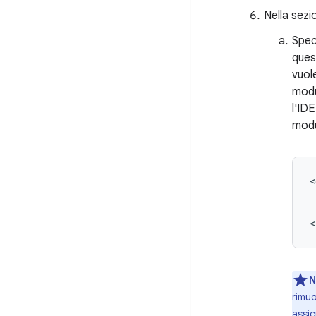
Nella sez
Speci
ques
vuol
mod
l'ID
modu
N
rimuo
assic