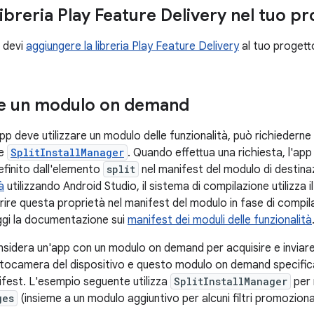
 libreria Play Feature Delivery nel tuo p
, devi
aggiungere la libreria Play Feature Delivery
al tuo progett
re un modulo on demand
p deve utilizzare un modulo delle funzionalità, può richiederne
se
SplitInstallManager
. Quando effettua una richiesta, l'app
finito dall'elemento
split
nel manifest del modulo di destin
à
utilizzando Android Studio, il sistema di compilazione utilizza i
erire questa proprietà nel manifest del modulo in fase di compil
eggi la documentazione sui
manifest dei moduli delle funzionalità
sidera un'app con un modulo on demand per acquisire e inviar
fotocamera del dispositivo e questo modulo on demand specifi
nifest. L'esempio seguente utilizza
SplitInstallManager
per 
ges
(insieme a un modulo aggiuntivo per alcuni filtri promozional