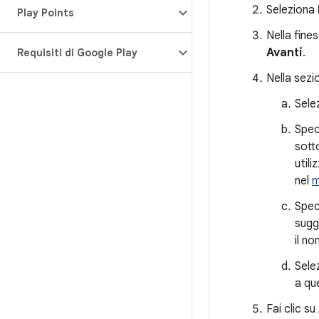
Seleziona
Play Points
Nella fine
Avanti
.
Requisiti di Google Play
Nella sez
Sele
Spec
sott
util
nel
m
Speci
sugg
il n
Sele
a qu
Fai clic su