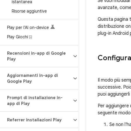
Se vuoi modulari
istantanea
avanzate, come
Risorse aggiuntive
Questa pagina ti
distribuzione on
Play per l'AI on-device
plug-in Android 
Play Giochi ⍈
Recensioni in-app di Google
Configura
Play
Aggiornamenti in-app di
Il modo più semp
Google Play
successive. Poic
puoi aggiungerli
Prompt di installazione in-
app di Play
Per aggiungere u
seguente modo
Referrer installazioni Play
Se non l'ha