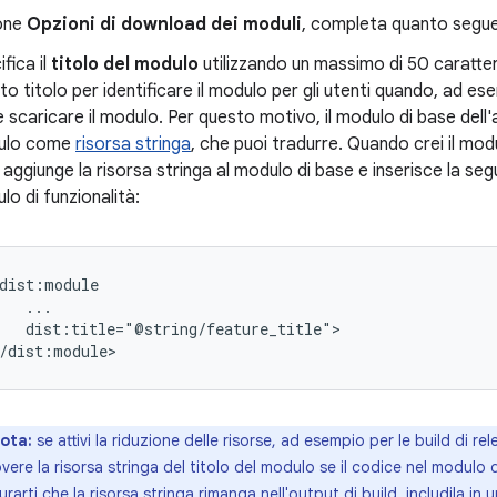
ione
Opzioni di download dei moduli
, completa quanto segue
fica il
titolo del modulo
utilizzando un massimo di 50 caratteri
to titolo per identificare il modulo per gli utenti quando, ad e
e scaricare il modulo. Per questo motivo, il modulo di base dell'a
ulo come
risorsa stringa
, che puoi tradurre. Quando crei il mod
E aggiunge la risorsa stringa al modulo di base e inserisce la se
lo di funzionalità:
dist:title="@string/feature_title">

ota:
se attivi la riduzione delle risorse, ad esempio per le build di rel
vere la risorsa stringa del titolo del modulo se il codice nel modulo d
urarti che la risorsa stringa rimanga nell'output di build, includila in 