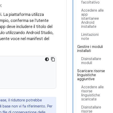
facoltativo
:
Accedere alle
. La piattaforma utilizza
app
istantanee
sempio, conferma se l'utente
Android
pp deve includere il titolo del
installate
ulo utilizzando Android Studio,
Limitazioni
guente voce nel manifest del
note
Gestire i moduli
installati
Disinstallare
moduli
Scaricare risorse
linguistiche
aggiuntive
Accedere alle
risorse
linguistiche
scaricate
ease, il riduttore potrebbe
i base non vi fa riferimento. Per
Disinstallare
risorse
un
file di conservazione delle