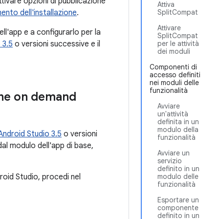
tivare opzioni di pubblicazione
Attiva
ento dell'installazione
.
SplitCompat
Attivare
ll'app e a configurarlo per la
SplitCompat
 3.5
o versioni successive e il
per le attività
dei moduli
Componenti di
accesso definiti
nei moduli delle
funzionalità
one on demand
Avviare
un'attività
definita in un
modulo della
Android Studio 3.5
o versioni
funzionalità
dal modulo dell'app di base,
Avviare un
servizio
definito in un
roid Studio, procedi nel
modulo delle
funzionalità
Esportare un
componente
definito in un