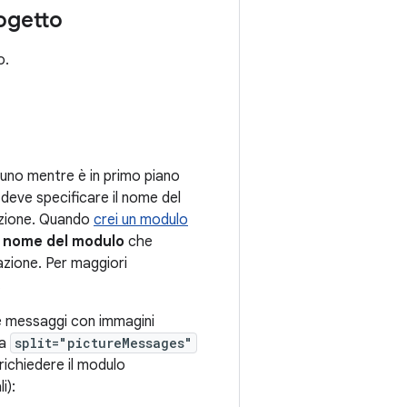
rogetto
o.
 uno mentre è in primo piano
 deve specificare il nome del
azione. Quando
crei un modulo
l
nome del modulo
che
azione. Per maggiori
.
e messaggi con immagini
ca
split="pictureMessages"
richiedere il modulo
i):