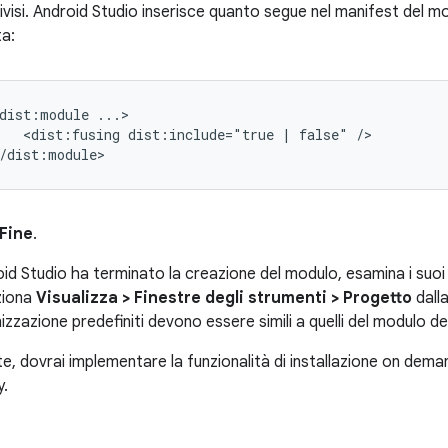
ivisi. Android Studio inserisce quanto segue nel manifest del mod
ta:
dist:module
<dist:fusing
dist:include="true
|
false"
/>

Fine
.
d Studio ha terminato la creazione del modulo, esamina i suoi 
ziona
Visualizza > Finestre degli strumenti > Progetto
dalla
nizzazione predefiniti devono essere simili a quelli del modulo d
 dovrai implementare la funzionalità di installazione on demand 
y.