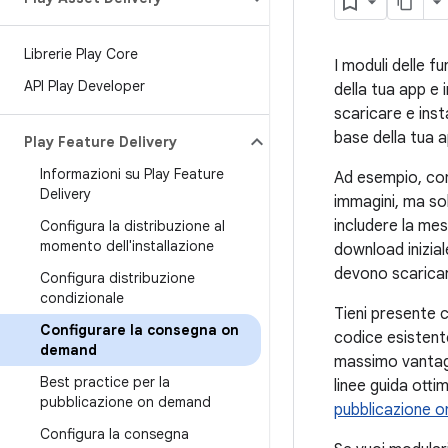
Librerie Play Core
I moduli delle f
API Play Developer
della tua app e 
scaricare e ins
base della tua a
Play Feature Delivery
Informazioni su Play Feature
Ad esempio, con
Delivery
immagini, ma so
includere la mes
Configura la distribuzione al
momento dell'installazione
download inizial
devono scarica
Configura distribuzione
condizionale
Tieni presente c
Configurare la consegna on
codice esistente
demand
massimo vantaggi
Best practice per la
linee guida otti
pubblicazione on demand
pubblicazione 
Configura la consegna