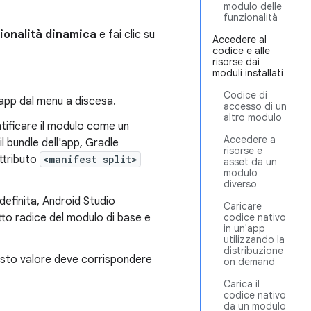
modulo delle
funzionalità
ionalità dinamica
e fai clic su
Accedere al
codice e alle
risorse dai
moduli installati
Codice di
'app dal menu a discesa.
accesso di un
altro modulo
ntificare il modulo come un
Accedere a
il bundle dell'app, Gradle
risorse e
attributo
<manifest split>
asset da un
modulo
diverso
efinita, Android Studio
Caricare
to radice del modulo di base e
codice nativo
in un'app
utilizzando la
distribuzione
esto valore deve corrispondere
on demand
Carica il
codice nativo
da un modulo