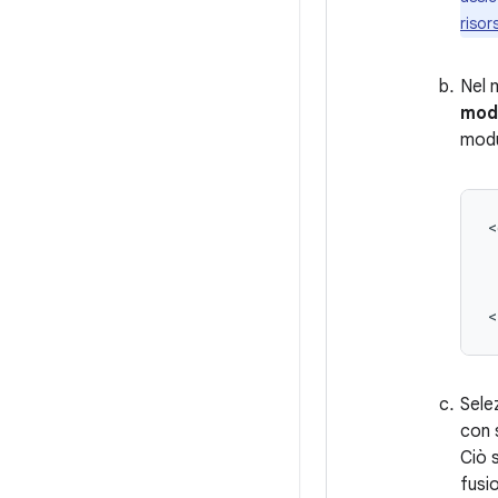
risor
Nel 
modu
modul
<
Sele
con 
Ciò 
fusi