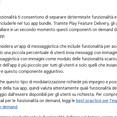
unzionalità ti consentono di separare determinate funzionalità 
includerle nel tuo app bundle. Tramite Play Feature Delivery, gl
tallare in un secondo momento questi componenti on demand dop
pp.
sidera un'app di messaggistica che include funzionalità per ac
lo una piccola percentuale di utenti invia messaggi con immag
saggistica con immagini come modulo delle funzionalità scarica
e dell'app è più piccolo per tutti gli utenti e solo quelli che inv
re questo componente aggiuntivo.
he questo tipo di modularizzazione richiede più impegno e possi
 della tua app, quindi valuta attentamente quali funzionalità del
o dall'essere disponibili per gli utenti su richiesta. Per compre
mali per le funzionalità on demand, leggi le
best practice per l'es
on demand
.