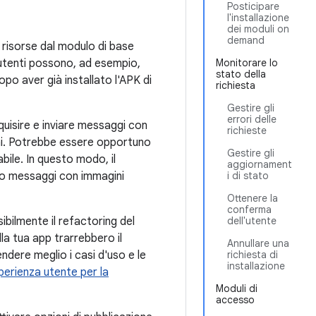
Posticipare
l'installazione
dei moduli on
demand
e risorse dal modulo di base
i utenti possono, ad esempio,
Monitorare lo
stato della
o aver già installato l'APK di
richiesta
Gestire gli
errori delle
quisire e inviare messaggi con
richieste
ini. Potrebbe essere opportuno
Gestire gli
bile. In questo modo, il
aggiornament
iano messaggi con immagini
i di stato
Ottenere la
conferma
bilmente il refactoring del
dell'utente
la tua app trarrebbero il
Annullare una
ndere meglio i casi d'uso e le
richiesta di
installazione
perienza utente per la
Moduli di
accesso