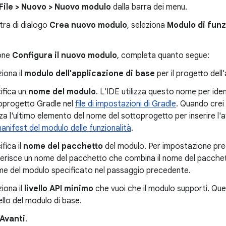
File > Nuovo > Nuovo modulo
dalla barra dei menu.
stra di dialogo
Crea nuovo modulo
, seleziona
Modulo di funz
ione
Configura il nuovo modulo
, completa quanto segue:
ziona il
modulo dell'applicazione di base
per il progetto dell
ifica un
nome del modulo
. L'IDE utilizza questo nome per ide
oprogetto Gradle nel
file di impostazioni di Gradle
. Quando crei 
izza l'ultimo elemento del nome del sottoprogetto per inserire l'
anifest del modulo delle funzionalità
.
fica il
nome del pacchetto
del modulo. Per impostazione pred
erisce un nome del pacchetto che combina il nome del pacchet
ome del modulo specificato nel passaggio precedente.
ziona il
livello API minimo
che vuoi che il modulo supporti. Qu
ello del modulo di base.
Avanti
.