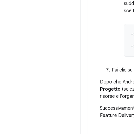
sudd
scel
<
Fai clic su
Dopo che Androi
Progetto
(sele
risorse e l'orga
Successivamente,
Feature Deliver