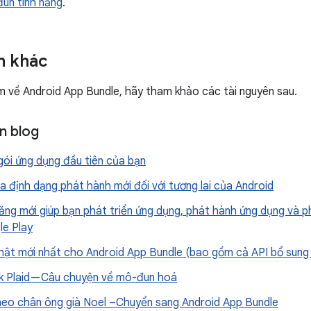
un tính năng
.
n khác
m về Android App Bundle, hãy tham khảo các tài nguyên sau.
n blog
gói ứng dụng đầu tiên của bạn
a định dạng phát hành mới đối với tương lai của Android
ăng mới giúp bạn phát triển ứng dụng, phát hành ứng dụng và p
le Play
hật mới nhất cho Android App Bundle (bao gồm cả API bổ sung
 Plaid — Câu chuyện về mô-đun hoá
eo chân ông già Noel –Chuyển sang Android App Bundle