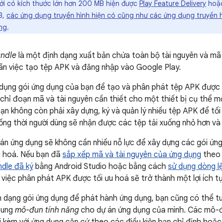
ới có kích thước lớn hơn 200 MB hiện được
Play Feature Delivery
hoặ
3,
các ứng dụng truyền hình hiện có cũng như các ứng dụng truyền h
ng
.
undle
là một định dạng xuất bản chứa toàn bộ tài nguyên và mã
oãn việc tạo tệp APK và đăng nhập vào Google Play.
dụng gói ứng dụng của bạn để tạo và phân phát tệp APK được 
, chỉ đoạn mã và tài nguyên cần thiết cho một thiết bị cụ thể 
ạn không còn phải xây dựng, ký và quản lý nhiều tệp APK để tối
 đồng thời người dùng sẽ nhận được các tệp tải xuống nhỏ hơn và
án ứng dụng sẽ không cần nhiều nỗ lực để xây dựng các gói ứng
u hoá. Nếu bạn đã
sắp xếp mã và tài nguyên của ứng dụng
theo 
dle đã ký
bằng Android Studio hoặc bằng cách
sử dụng dòng l
hì việc phân phát APK được tối ưu hoá sẽ trở thành một lợi ích t
h dạng gói ứng dụng để phát hành ứng dụng, bạn cũng có thể t
sung
mô-đun tính năng
cho dự án ứng dụng của mình. Các mô-đ