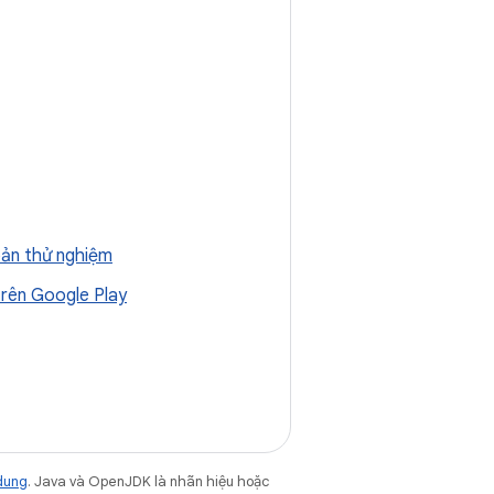
̉ bản thử nghiệm
trên Google Play
dung
. Java và OpenJDK là nhãn hiệu hoặc