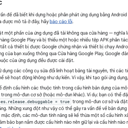
c
vấn đề đã biết khi dựng hoặc phân phát ứng dụng bằng Android
a được mô tả ở đây, hãy
báo cáo lỗi
.
đặt một phần của ứng dụng đã tải không qua cửa hàng — nghĩa l
hàng Google Play và bị thiếu một hoặc nhiều tệp APK phân tác
tất cả thiết bị được Google chứng nhận và thiết bị chạy Android
ụng của bạn xuống thông qua Cửa hàng Google Play, Google đả
buộc của ứng dụng đều được cài đặt.
 dụng các công cụ sửa đổi linh hoạt bảng tài nguyên, thì các 
ể sẽ hoạt động không như dự kiến. Vì vậy, khi tạo gói ứng dụng
 định cấu hình các thuộc tính trong cấu hình bản dựng của mô
h trong mô-đun cơ sở (hoặc mô-đun khác). Ví dụ: bạn có thể đặ
pes.release.debuggable = true
trong mô-đun cơ sở và đặt
ăng. Những xung đột như vậy có thể gây ra vấn đề về bản dựng và
o mặc định, các mô-đun tính năng sẽ kế thừa một số cấu hình x
ảm bảo bạn nắm được cấu hình nào nên giữ lại và cấu hình nào