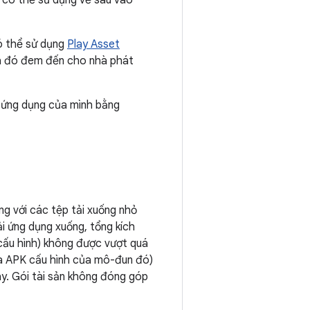
c có thể sử dụng về sau vào
ó thể sử dụng
Play Asset
qua đó đem đến cho nhà phát
h ứng dụng của mình bằng
ng với các tệp tải xuống nhỏ
tải ứng dụng xuống, tổng kích
cấu hình) không được vượt quá
và APK cấu hình của mô-đun đó)
ày. Gói tài sản không đóng góp