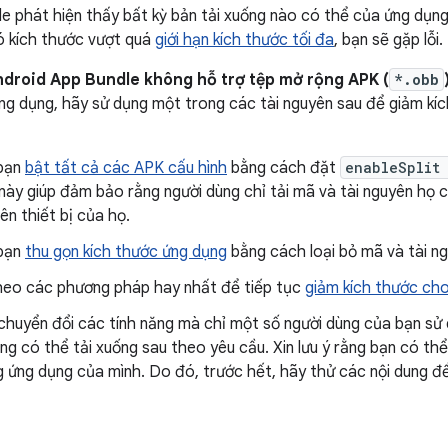
e phát hiện thấy bất kỳ bản tải xuống nào có thể của ứng dụn
ó kích thước vượt quá
giới hạn kích thước tối đa
, bạn sẽ gặp lỗi.
droid App Bundle không hỗ trợ tệp mở rộng APK (
*.obb
ng dụng, hãy sử dụng một trong các tài nguyên sau để giảm kí
bạn
bật tất cả các APK cấu hình
bằng cách đặt
enableSplit
 này giúp đảm bảo rằng người dùng chỉ tải mã và tài nguyên họ
ên thiết bị của họ.
bạn
thu gọn kích thước ứng dụng
bằng cách loại bỏ mã và tài n
heo các phương pháp hay nhất để tiếp tục
giảm kích thước ch
chuyển đổi các tính năng mà chỉ một số người dùng của bạn sử
g có thể tải xuống sau theo yêu cầu. Xin lưu ý rằng bạn có thể 
 ứng dụng của mình. Do đó, trước hết, hãy thử các nội dung đ