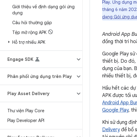
Play. Ứng dụng m
Giới thiệu về định dạng gói ứng
tháng 6 năm 202
dụng
dạng Gói ứng dụ
Câu hỏi thường gặp
Tệp mở rộng APK
Android App B
đồng thời trì h
Hỗ trợ nhiều APK
Google Play sử 
Engage SDK
thiết bị. Do đó
dụng của bạn. B
nhiều thiết bị,
Phân phối ứng dụng trên Play
Hầu hết các dự 
Play Asset Delivery
APK được tối ư
Android App Bun
Google Play
, t
Thư viện Play Core
Play Developer API
Khi sử dụng địn
Delivery
để bổ 