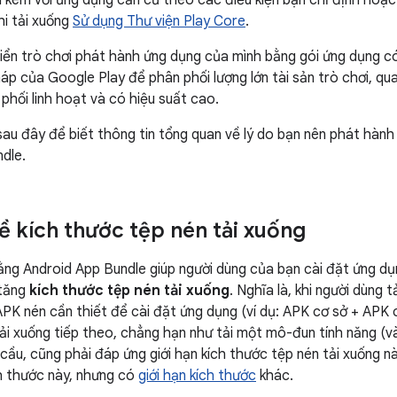
đi kèm với ứng dụng căn cứ theo các điều kiện bạn chỉ định hoặ
hi tải xuống
Sử dụng Thư viện Play Core
.
iển trò chơi phát hành ứng dụng của mình bằng gói ứng dụng c
pháp của Google Play để phân phối lượng lớn tài sản trò chơi, 
phối linh hoạt và có hiệu suất cao.
au đây để biết thông tin tổng quan về lý do bạn nên phát hàn
dle.
ề kích thước tệp nén tải xuống
ằng Android App Bundle giúp người dùng của bạn cài đặt ứng dụ
 tăng
kích thước tệp nén tải xuống
. Nghĩa là, khi người dùng 
PK nén cần thiết để cài đặt ứng dụng (ví dụ: APK cơ sở + APK 
tải xuống tiếp theo, chẳng hạn như tải một mô-đun tính năng (
cầu, cũng phải đáp ứng giới hạn kích thước tệp nén tải xuống n
ch thước này, nhưng có
giới hạn kích thước
khác.