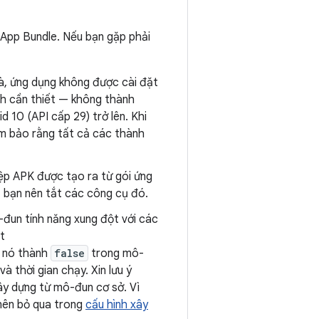
 App Bundle. Nếu bạn gặp phải
à, ứng dụng không được cài đặt
h cần thiết — không thành
 10 (API cấp 29) trở lên. Khi
m bảo rằng tất cả các thành
tệp APK được tạo ra từ gói ứng
, bạn nên tắt các công cụ đó.
-đun tính năng xung đột với các
t
 nó thành
false
trong mô-
 thời gian chạy. Xin lưu ý
ây dựng từ mô-đun cơ sở. Vì
 nên bỏ qua trong
cấu hình xây