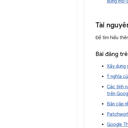
dựng mô-đ
Tài nguyê
Để tìm hiểu thê
Bài đăng trê
Xây dựng 
Ý nghĩa củ
Các tính n
trên Goog
Bản cập n
Patchwork
Google Th