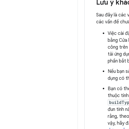
Lưu ý khá
Sau đây là các 
các vấn đề chư
Việc cài 
bằng Cửa 
công trên 
tải ứng d
phần bắt 
Nếu bạn sử
dụng có th
Bạn có thể
thuộc tín
buildTy
đun tính n
rằng, the
vậy, hãy đ