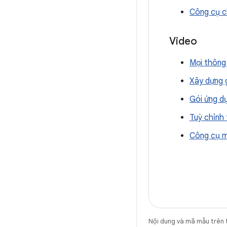
Công cụ c
Video
Mọi thông 
Xây dựng 
Gói ứng d
Tuỳ chỉnh
Công cụ mớ
Nội dung và mã mẫu trên 