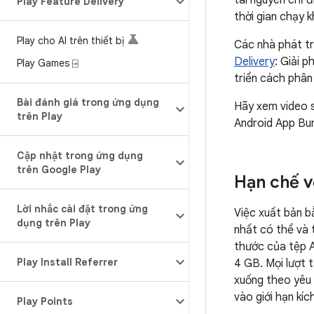
tài nguyên chỉ 
Play Feature Delivery
thời gian chạy k
Play cho AI trên thiết bị
Các nhà phát tr
Delivery
: Giải 
Play Games ⍈
triển cách phân 
Bài đánh giá trong ứng dụng
Hãy xem video s
trên Play
Android App Bun
Cập nhật trong ứng dụng
trên Google Play
Hạn chế v
Lời nhắc cài đặt trong ứng
Việc xuất bản b
dụng trên Play
nhất có thể và
thước của tệp A
Play Install Referrer
4 GB. Mọi lượt 
xuống theo yêu 
vào giới hạn kí
Play Points