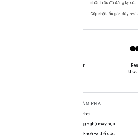
nhãn hiệu đã đăng ký của 
Cập nhật lần gần đây nh
X
Follow @GooglePlayBiz for
Rea
news and support
thou
TÌM HIỂU THÊM VỀ
KHÁM PHÁ
ANDROID
Trò chơi
Android
Công nghệ máy học
Android dành cho doanh
Sức khoẻ và thể dục
nghiệp