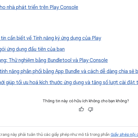
ho nhà phát triển trên Play Console
tin cần biết về Tính năng ký ứng dụng của Play
gói ứng dụng đầu tiên của bạn
ụng: Thử nghiệm bằng Bundletool và Play Console
 tính năng phân phối bằng App Bundle và cách dễ dàng chia se
i giúp tối ưu hoá kích thước ứng dụng và tăng số lượt cài đặt 
Thông tin này có hữu ích không cho bạn không?
trang này phải tuân thủ các giấy phép như mô tả trong phần
Giấy phép nội 