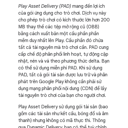
Play Asset Delivery (PAD)
mang đến lợi ích
của gói ứng dụng cho trò chơi. Dịch vụ này
cho phép trò chơi có kích thước lớn hơn 200
MB thay thế các tệp mở rộng cũ (OBB)
bằng cách xuất bản một cấu phần phần
mềm duy nhất lên Play. Cấu phần đó chứa
tất cả tài nguyên mà trò chơi cần. PAD cung
cấp chế độ phân phối linh hoạt, tự động cập
nhật, nén và vá theo phương thức delta. Bạn
có thể sử dụng miễn phí PAD. Khi sử dụng
PAD, tất cả gói tài sản được lưu trữ và phân
phát trên Google Play không cần phải sử
dụng mạng phân phối nội dung (CDN) để lấy
tài nguyên trò chơi của bạn cho người chơi.
Play Asset Delivery sử dụng gói tài sản (bao
gồm các tài sản như kết cấu, bóng đổ và âm
thanh) nhưng không có mã thực thi. Thông
qua Dynamic Delivery, bạn có thể tuỳ chỉnh