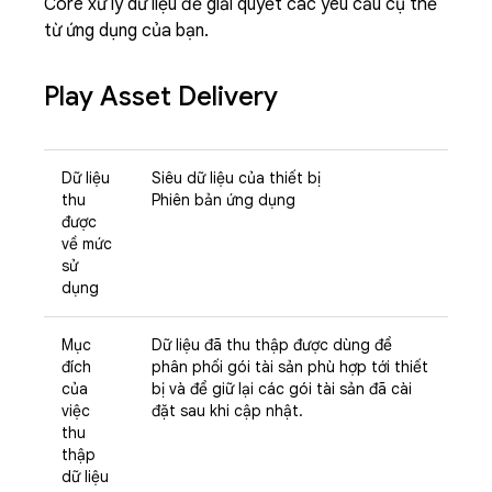
Core xử lý dữ liệu để giải quyết các yêu cầu cụ thể
từ ứng dụng của bạn.
Play Asset Delivery
Dữ liệu
Siêu dữ liệu của thiết bị
thu
Phiên bản ứng dụng
được
về mức
sử
dụng
Mục
Dữ liệu đã thu thập được dùng để
đích
phân phối gói tài sản phù hợp tới thiết
của
bị và để giữ lại các gói tài sản đã cài
việc
đặt sau khi cập nhật.
thu
thập
dữ liệu