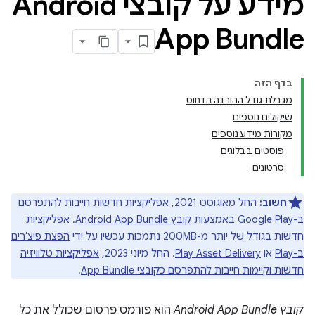
מידע על קובצי Android
App Bundle
בדף הזה
מגבלת גודל ההורדה הדחוס
שיקולים נוספים
מקורות מידע נוספים
פוסטים בבלוגים
סרטונים
חשוב:
החל מאוגוסט 2021, אפליקציות חדשות חייבות להתפרסם
ב-Google Play באמצעות
קובץ Android App Bundle
. אפליקציות
חדשות בגודל של יותר מ-200MB נתמכות עכשיו על ידי
הפצת פיצ'רים
ב-Play
או
Play Asset Delivery
. החל מיוני 2023,
אפליקציות טלוויזיה
חדשות וקיימות חייבות להתפרסם כקובצי App Bundle
.
קובץ Android App Bundle
הוא פורמט פרסום שכולל את כל