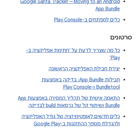
Google Santa Tracker — Moving to an Android
App Bundle
כלים למפתחים ב-Play Console
סרטונים
כל מה שצריך לדעת על 'חתימת אפליקציה ב-
Play'
יצירת חבילת האפליקציה הראשונה
חבילות App Bundle: בדיקה באמצעות
Bundletool ו-Play Console
התאמה אישית של תהליך המסירה באמצעות App
Bundle ושיתוף קל של גרסאות build לבדיקה
כלים חדשים לאופטימיזציה של גודל האפליקציה
ולהגדלת מספר ההתקנות ב-Google Play