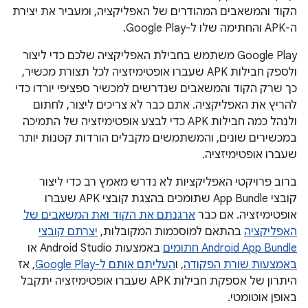
הקוד והמשאבים המהודרים של האפליקציה, ומעביר את יצירת
ה-APK והחתימה שלו ל-Google Play.
‫Google Play משתמש בחבילת האפליקציה שלכם כדי ליצור
ולספק חבילות APK שעברו אופטימיזציה לכל תצורת מכשיר,
כך שרק הקוד והמשאבים שנדרשים למכשיר ספציפי יורדו כדי
להריץ את האפליקציה. אתם כבר לא צריכים ליצור, לחתום
ולנהל כמה חבילות APK כדי לבצע אופטימיזציה של התמיכה
במכשירים שונים, והמשתמשים מקבלים הורדות קטנות יותר
שעברו אופטימיזציה.
ברוב פרויקטי האפליקציות לא נדרש מאמץ רב כדי ליצור
קובצי App Bundle שתומכים בהצגת קובצי APK שעברו
אופטימיזציה. אם כבר
ארגנתם את הקוד ואת המשאבים של
האפליקציה
בהתאם למוסכמות המקובלות,
יצרתם קובצי
Android App Bundle חתומים
באמצעות Android Studio או
באמצעות שורת הפקודה
, ו
העליתם אותם ל-Google Play
, אז
היתרון של אספקת חבילות APK שעברו אופטימיזציה יתקבל
באופן אוטומטי.