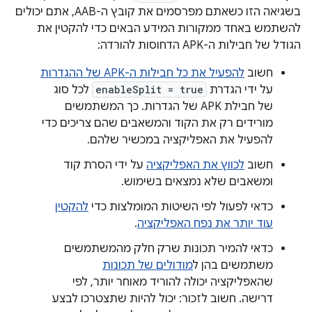
בשגיאה הזו כשאתם מפרסמים את קובץ ה-AAB, אתם יכולים
להשתמש באחד ממקורות המידע הבאים כדי להקטין את
הגודל של חבילות ה-APK הדחוסות להורדה:
חשוב
להפעיל את כל חבילות ה-APK של ההגדרות
על ידי הגדרת
enableSplit = true
לכל סוג
של חבילת APK של הגדרות. כך המשתמשים
מורידים רק את הקוד והמשאבים שהם צריכים כדי
להפעיל את האפליקציה במכשיר שלהם.
חשוב
לכווץ את האפליקציה
על ידי הסרת קוד
ומשאבים שלא נמצאים בשימוש.
כדאי לפעול לפי השיטות המומלצות כדי
להקטין
עוד יותר את נפח האפליקציה
.
כדאי להמיר תכונות שרק חלק מהמשתמשים
משתמשים בהן ל
מודולים של תכונות
שהאפליקציה יכולה להוריד מאוחר יותר, לפי
דרישה. חשוב לזכור: יכול להיות שתצטרכו לבצע