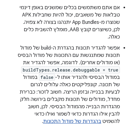
אם אתם משתמשים בכלים שמשנים באופן דינמי
טבלאות של משאבים, יכול להיות שחבילות APK
שנוצרו מ-App Bundles יתנהגו בצורה לא צפויה.
לכן, כשיוצרים קובץ AAB, מומלץ להשבית כלים
כאלה.
אפשר להגדיר תכונות בהגדרת ה-build של מודול
תכונות שמתנגשות עם התכונות של מודול הבסיס
(או מודולים אחרים). לדוגמה, אפשר להגדיר את
buildTypes.release.debuggable = true
במודול הבסיסי ולהגדיר אותו ל-
false
במודול
של תכונה. קונפליקטים כאלה עלולים לגרום
לבעיות בבנייה ובזמן הריצה. חשוב לזכור: כברירת
מחדל, מודולים של תכונות מקבלים בירושה חלק
מהגדרות הבנייה מהמודול הבסיסי. לכן, חשוב
להבין אילו הגדרות כדאי לשמור ואילו כדאי
להשמיט
בהגדרות של מודול התכונות
.