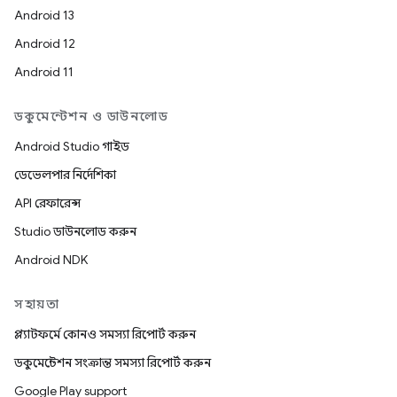
Android 13
Android 12
Android 11
ডকুমেন্টেশন ও ডাউনলোড
Android Studio গাইড
ডেভেলপার নির্দেশিকা
API রেফারেন্স
Studio ডাউনলোড করুন
Android NDK
সহায়তা
প্ল্যাটফর্মে কোনও সমস্যা রিপোর্ট করুন
ডকুমেন্টেশন সংক্রান্ত সমস্যা রিপোর্ট করুন
Google Play support