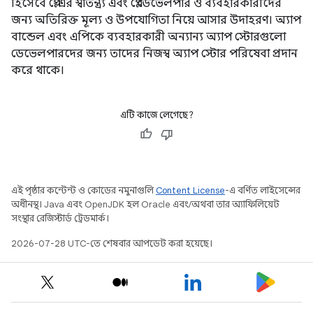
হিসেবে প্লে-এর স্বাতন্ত্র্য এবং প্লে ডেভেলপার ও ব্যবহারকারীদের
জন্য অতিরিক্ত মূল্য ও উপযোগিতা নিয়ে আসার উদাহরণ। অ্যাপ
বান্ডেল এবং এপিকে ব্যবহারকারী অন্যান্য অ্যাপ স্টোরগুলো
ডেভেলপারদের জন্য তাদের নিজস্ব অ্যাপ স্টোর পরিষেবা প্রদান
করে থাকে।
এটি কাজে লেগেছে?
এই পৃষ্ঠার কন্টেন্ট ও কোডের নমুনাগুলি
Content License
-এ বর্ণিত লাইসেন্সের
অধীনস্থ। Java এবং OpenJDK হল Oracle এবং/অথবা তার অ্যাফিলিয়েট
সংস্থার রেজিস্টার্ড ট্রেডমার্ক।
2026-07-28 UTC-তে শেষবার আপডেট করা হয়েছে।