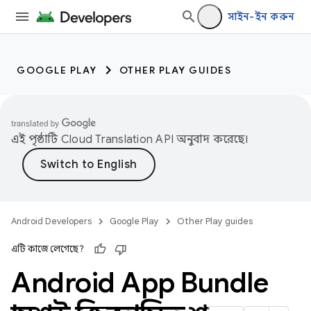
সাইন-ইন করুন
GOOGLE PLAY
OTHER PLAY GUIDES
এই পৃষ্ঠাটি
Cloud Translation API
অনুবাদ করেছে।
Android Developers
Google Play
Other Play guides
এটি কাজে লেগেছে?
Android App Bundle