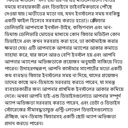
"ফিচার মডিউল" বলা হয়। এরপর এই মডিউলগুলো বিভিন্ন
সময়ে ব্যবহারকারী এবং ডিভাইসে ডাইনামিকভাবে পৌঁছে
দেওয়া যায় (অতীতের মতো নয়, যখন ইনস্টলের সময় সবকিছু
একটি ফাইল হিসেবে সরবরাহ করতে হতো)। প্লে ফিচার
ডেলিভারি আপনাকে ইনস্টল-টাইম, কন্ডিশনাল এবং অন-
ডিমান্ড ডেলিভারি মোডের মাধ্যমে কোন ফিচার মডিউল কোন
ডিভাইসে এবং কখন সরবরাহ করা হবে, তা কাস্টমাইজ করার
ক্ষমতা দেয়। এটি আপনাকে আপনার অ্যাপের আকার কমাতে
সাহায্য করে, যার ফলে আরও বেশি ইনস্টল হয় এবং আপনি
আপনার অ্যাপের অভিজ্ঞতাকে প্রয়োজন অনুযায়ী সাজিয়ে নিতে
পারেন। উদাহরণস্বরূপ, আপনি কাস্টমার সাপোর্টের মতো একটি
কম ব্যবহৃত ফিচার ইনস্টলের সময় না দিয়ে, যাদের প্রয়োজন
তাদের কাছে অন-ডিমান্ডে সরবরাহ করতে পারেন, যা সমস্ত
ব্যবহারকারীর জন্য আপনার প্রাথমিক ইনস্টলের আকার কমিয়ে
দেবে। অথবা আপনি হাই-এন্ড ডিভাইসগুলোতে আপনার সম্পূর্ণ
অ্যাপ অভিজ্ঞতা সরবরাহ করতে পারেন, এবং ডেটা ও ডিভাইস
স্টোরেজের সীমাবদ্ধতাযুক্ত এন্ট্রি-লেভেল ডিভাইসগুলোতে
ঐচ্ছিক, অন-ডিমান্ড ফিচারসহ একটি ছোট অ্যাপ অভিজ্ঞতা
প্রদান করতে পারেন।