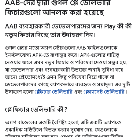
AAB-দের দ্বারা গুগল প্লে ডেলিভারি
ফিচারগুলো আনলক করা হয়েছে
AAB ব্যবহারকারী ডেভেলপারদের জন্য Play কী কী
নতুন ফিচার দিচ্ছে তার উদাহরণ দিন।
গুগল প্লে-এর মতো অ্যাপ স্টোরগুলো AAB ফাইলগুলোকে
ইনস্টলযোগ্য APK-তে রূপান্তর করে। APK-গুলোর দায়িত্ব
নেওয়ার ফলে এমন নতুন ফিচার ও পরিষেবা দেওয়া সম্ভব হয়,
যা ডেভেলপার এবং ব্যবহারকারী উভয়ের জন্যই সুবিধা বয়ে
আনে। প্লে ইতোমধ্যেই এমন কিছু পরিষেবা দিয়ে থাকে যা
ডেভেলপারদের কাছে ব্যাপকভাবে ব্যবহৃত ও সমাদৃত। এর দুটি
উদাহরণ হলো
প্লে ফিচার ডেলিভারি
এবং
প্লে অ্যাসেট ডেলিভারি
।
প্লে ফিচার ডেলিভারি কী?
অ্যাপ বান্ডেলের একটি বৈশিষ্ট্য হলো, এটি একটি অ্যাপকে
একাধিক মডিউলে বিভক্ত করার সুযোগ দেয়, যেগুলোকে