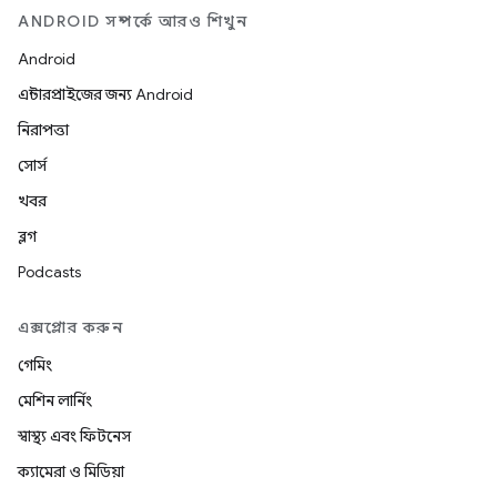
ANDROID সম্পর্কে আরও শিখুন
Android
এন্টারপ্রাইজের জন্য Android
নিরাপত্তা
সোর্স
খবর
ব্লগ
Podcasts
এক্সপ্লোর করুন
গেমিং
মেশিন লার্নিং
স্বাস্থ্য এবং ফিটনেস
ক্যামেরা ও মিডিয়া