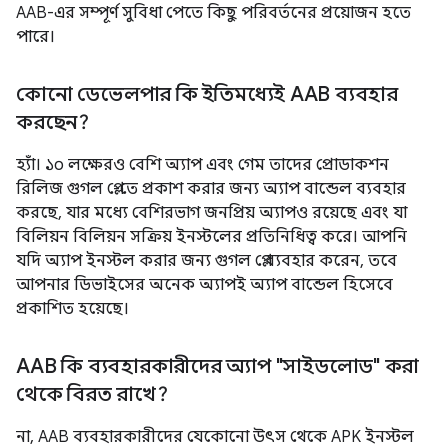
AAB-এর সম্পূর্ণ সুবিধা পেতে কিছু পরিবর্তনের প্রয়োজন হতে
পারে।
কোনো ডেভেলপার কি ইতিমধ্যেই AAB ব্যবহার
করছেন?
হ্যাঁ। ১০ লক্ষেরও বেশি অ্যাপ এবং গেম তাদের প্রোডাকশন
রিলিজ গুগল প্লে-তে প্রকাশ করার জন্য অ্যাপ বান্ডেল ব্যবহার
করছে, যার মধ্যে বেশিরভাগ জনপ্রিয় অ্যাপও রয়েছে এবং যা
বিলিয়ন বিলিয়ন সক্রিয় ইনস্টলের প্রতিনিধিত্ব করে। আপনি
যদি অ্যাপ ইনস্টল করার জন্য গুগল প্লে ব্যবহার করেন, তবে
আপনার ডিভাইসের অনেক অ্যাপই অ্যাপ বান্ডেল হিসেবে
প্রকাশিত হয়েছে।
AAB কি ব্যবহারকারীদের অ্যাপ "সাইডলোড" করা
থেকে বিরত রাখে?
না, AAB ব্যবহারকারীদের যেকোনো উৎস থেকে APK ইনস্টল