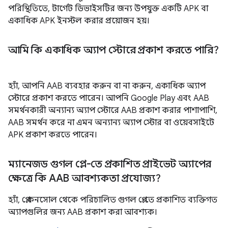
পরিস্থিতিতে, টার্গেট ডিভাইসটির জন্য উপযুক্ত একটি APK বা
একাধিক APK ইনস্টল করার প্রয়োজন হয়।
আমি কি একাধিক অ্যাপ স্টোরে প্রকাশ করতে পারি?
হ্যাঁ, আপনি AAB ব্যবহার করুন বা না করুন, একাধিক অ্যাপ
স্টোরে প্রকাশ করতে পারেন। আপনি Google Play এবং AAB
সমর্থনকারী অন্যান্য অ্যাপ স্টোরে AAB প্রকাশ করার পাশাপাশি,
AAB সমর্থন করে না এমন অন্যান্য অ্যাপ স্টোর বা ওয়েবসাইটে
APK প্রকাশ করতে পারেন।
ম্যানেজড গুগল প্লে-তে প্রকাশিত প্রাইভেট অ্যাপের
ক্ষেত্রে কি AAB আবশ্যকতা প্রযোজ্য?
হ্যাঁ, প্লে কনসোল থেকে পরিচালিত গুগল প্লে-তে প্রকাশিত ব্যক্তিগত
অ্যাপগুলির জন্য AAB প্রকাশ করা আবশ্যক।