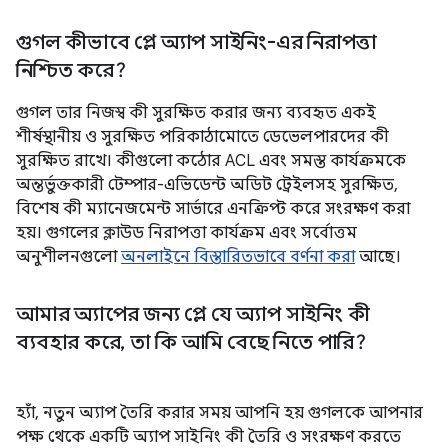
গুগল কীভাবে প্লে অ্যাপ সাইনিং-এর নিরাপত্তা
নিশ্চিত করে?
গুগল তার নিজস্ব কী সুরক্ষিত করার জন্য ব্যবহৃত একই
শীর্ষস্থানীয় ও সুরক্ষিত পরিকাঠামোতে ডেভেলপারদের কী
সুরক্ষিত রাখে। কীগুলো কঠোর ACL এবং সমস্ত কার্যক্রমকে
অন্তর্ভুক্তকারী টেম্পার-এভিডেন্ট অডিট ট্রেইলসহ সুরক্ষিত,
বিশেষ কী ম্যানেজমেন্ট সার্ভারে এনক্রিপ্ট করে সংরক্ষণ করা
হয়। গুগলের ক্লাউড নিরাপত্তা কার্যক্রম এবং সর্বোত্তম
অনুশীলনগুলো
অনলাইনে বিস্তারিতভাবে বর্ণনা করা
আছে।
আমার অ্যাপের জন্য প্লে যে অ্যাপ সাইনিং কী
ব্যবহার করে
,
তা কি আমি বেছে নিতে পারি?
হ্যাঁ, নতুন অ্যাপ তৈরি করার সময় আপনি হয় গুগলকে আপনার
পক্ষ থেকে একটি অ্যাপ সাইনিং কী তৈরি ও সংরক্ষণ করতে