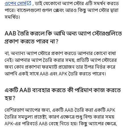
ওপেন সোর্স
, তাই যেকোনো অ্যাপ স্টোর এটি সমর্থন করতে
পারে। বান্ডেলগুলো গুগল প্লে এবং আরও কিছু অ্যাপ স্টোর দ্বারা
সমর্থিত।
AAB তৈরি করলে কি আমি অন্য অ্যাপ স্টোরগুলিতে
প্রকাশ করতে পারব না?
না, অন্যান্য অ্যাপ স্টোরে প্রকাশ করতে আপনার কোনো বাধা
নেই। আপনার অ্যাপ তৈরি করার সময়, প্রতিটি অ্যাপ স্টোরের
জন্য কোন প্রকাশনা ফরম্যাট প্রয়োজন তার উপর নির্ভর করে
আপনি একই সাথে AAB এবং APK তৈরি করতে পারেন।
একটি AAB ব্যবহার করতে কী পরিমাণ কাজ করতে
হয়?
বেশিরভাগ অ্যাপের জন্য, একটি AAB তৈরি করা একটি APK
তৈরির সমতুল্য প্রচেষ্টা, কারণ এক্ষেত্রে শুধু বিল্ড করার সময়
APK-এর পরিবর্তে AAB বেছে নিতে হয়। কিছু অ্যাপের ক্ষেত্রে,