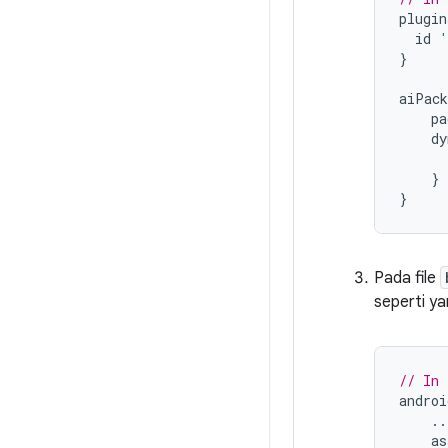
plugin
id
'
}
aiPack
pa
dy
}
}
Pada file
seperti ya
// In 
androi
..
as