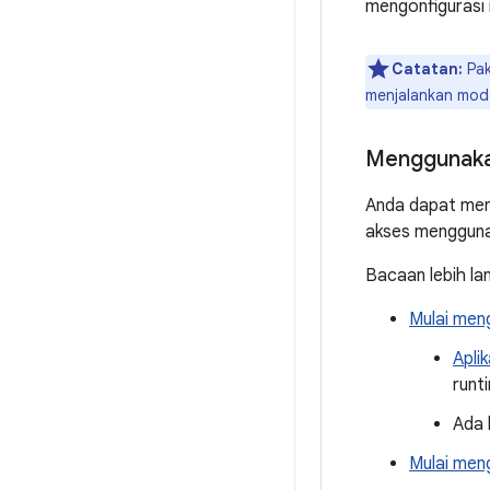
mengonfigurasi 
Catatan:
Pak
menjalankan mod
Menggunaka
Anda dapat men
akses mengguna
Bacaan lebih lan
Mulai men
Apli
runt
Ada
Mulai men