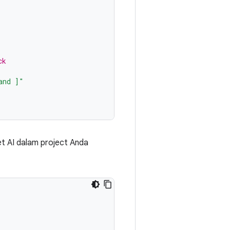
ck
and ]"
et AI dalam project Anda