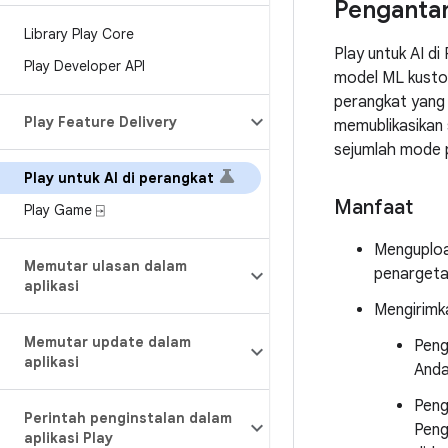
Penganta
Library Play Core
Play untuk AI d
Play Developer API
model ML kusto
perangkat yang 
Play Feature Delivery
memublikasikan 
sejumlah mode 
Play untuk AI di perangkat
Manfaat
Play Game ⍈
Mengupload
Memutar ulasan dalam
penargeta
aplikasi
Mengirimk
Memutar update dalam
Peng
aplikasi
Anda
Peng
Perintah penginstalan dalam
Peng
aplikasi Play