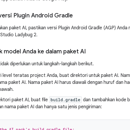
ersi Plugin Android Gradle
an paket AI, pastikan versi Plugin Android Gradle (AGP) Anda mi
Studio Ladybug 2.
 model Anda ke dalam paket AI
idak diperlukan untuk langkah-langkah berikut.
ri level teratas project Anda, buat direktori untuk paket AI. Nam
ma paket AI. Nama paket AI harus diawali dengan huruf dan han
 bawah.
ktori paket AI, buat file
build.gradle
dan tambahkan kode be
n nama paket AI dan hanya satu jenis pengiriman:
the AI pack's build.gradle file: