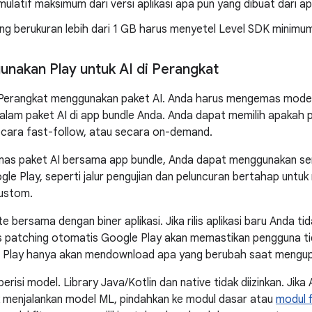
umulatif maksimum dari versi aplikasi apa pun yang dibuat dari 
ang berukuran lebih dari 1 GB harus menyetel Level SDK minimum 
nakan Play untuk AI di Perangkat
di Perangkat menggunakan paket AI. Anda harus mengemas mode
 dalam paket AI di app bundle Anda. Anda dapat memilih apakah p
ecara fast-follow, atau secara on-demand.
s paket AI bersama app bundle, Anda dapat menggunakan semua
le Play, seperti jalur pengujian dan peluncuran bertahap untuk m
ustom.
te bersama dengan biner aplikasi. Jika rilis aplikasi baru Anda
es patching otomatis Google Play akan memastikan pengguna t
e Play hanya akan mendownload apa yang berubah saat mengupd
erisi model. Library Java/Kotlin dan native tidak diizinkan. Jika
k menjalankan model ML, pindahkan ke modul dasar atau
modul f