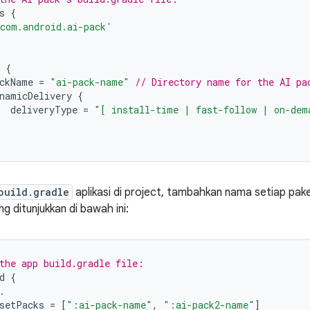
s
{
com.android.ai-pack'
{
ckName
=
"ai-pack-name"
// Directory name for the AI pa
namicDelivery
{
deliveryType
=
"[ install-time | fast-follow | on-dem
build.gradle
aplikasi di project, tambahkan nama setiap pak
ng ditunjukkan di bawah ini:
the app build.gradle file:
d
{
.
setPacks
=
[
":ai-pack-name"
,
":ai-pack2-name"
]