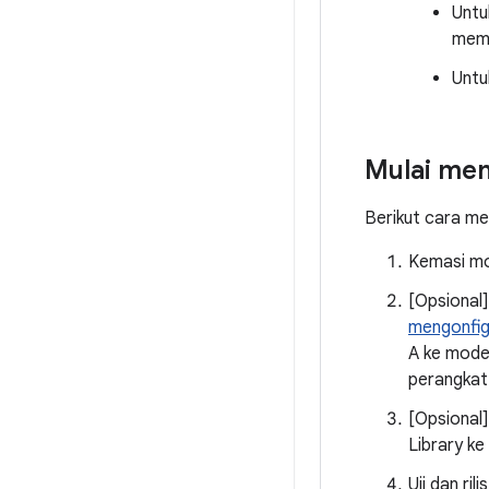
Untu
memu
Untu
Mulai me
Berikut cara me
Kemasi mo
[Opsional
mengonfig
A ke mode
perangkat
[Opsional]
Library ke
Uji dan ri