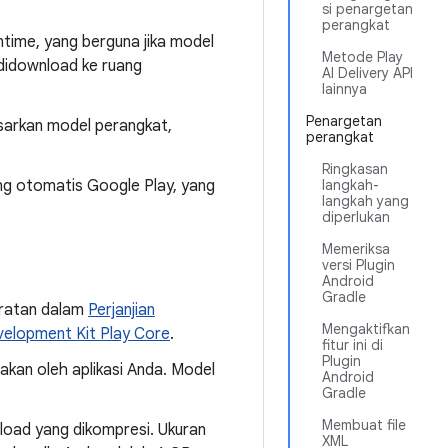
si penargetan
perangkat
ime, yang berguna jika model
Metode Play
 didownload ke ruang
AI Delivery API
lainnya
Penargetan
sarkan model perangkat,
perangkat
Ringkasan
ing otomatis Google Play, yang
langkah-
langkah yang
diperlukan
Memeriksa
versi Plugin
Android
Gradle
aratan dalam
Perjanjian
Mengaktifkan
elopment Kit Play Core
.
fitur ini di
Plugin
akan oleh aplikasi Anda. Model
Android
Gradle
Membuat file
load yang dikompresi. Ukuran
XML