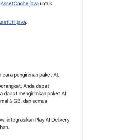
n
AssetCache.java
untuk
setUtil.java
.
 cara pengiriman paket AI.
 perangkat, Anda dapat
da dapat mengirimkan paket AI
imal 6 GB, dan semua
, integrasikan Play AI Delivery
uhan.