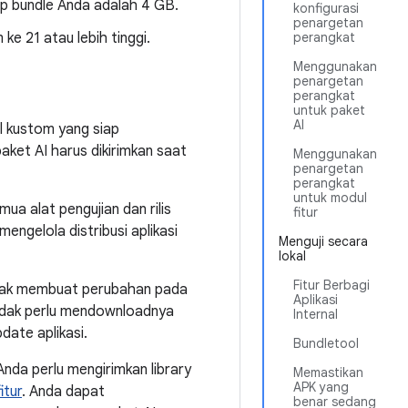
app bundle Anda adalah 4 GB.
konfigurasi
penargetan
ke 21 atau lebih tinggi.
perangkat
Menggunakan
penargetan
perangkat
untuk paket
AI
l kustom yang siap
aket AI harus dikirimkan saat
Menggunakan
penargetan
perangkat
untuk modul
 alat pengujian dan rilis
fitur
engelola distribusi aplikasi
Menguji secara
lokal
Fitur Berbagi
 tidak membuat perubahan pada
Aplikasi
idak perlu mendownloadnya
Internal
ate aplikasi.
Bundletool
 Anda perlu mengirimkan library
Memastikan
APK yang
itur
. Anda dapat
benar sedang