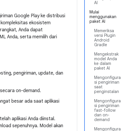
AI
Mulai
riman Google Play ke distribusi
menggunakan
paket AI
kompleksitas ekosistem
erangkat, Anda dapat
Memeriksa
versi Plugin
ML Anda, serta memilih dari
Android
Gradle
Mengekstrak
model Anda
ke dalam
paket AI
sting, pengiriman, update, dan
Mengonfigura
si pengiriman
saat
u secara on-demand.
penginstalan
gat besar ada saat aplikasi
Mengonfigura
si pengiriman
fast-follow
dan on-
elah aplikasi Anda diinstal.
demand
nload sepenuhnya. Model akan
Mengonfigura