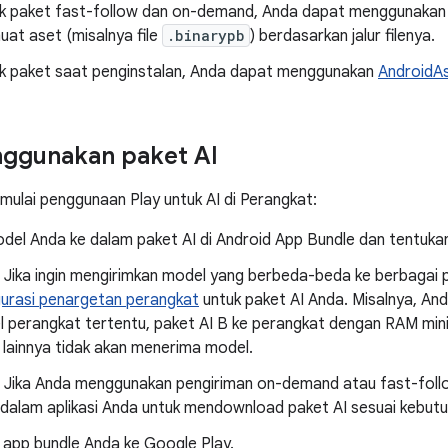
k paket fast-follow dan on-demand, Anda dapat menggunaka
at aset (misalnya file
.binarypb
) berdasarkan jalur filenya.
k paket saat penginstalan, Anda dapat menggunakan
AndroidAs
nggunakan paket AI
mulai penggunaan Play untuk AI di Perangkat:
del Anda ke dalam paket AI di Android App Bundle dan tentukan
] Jika ingin mengirimkan model yang berbeda-beda ke berbagai
urasi penargetan perangkat
untuk paket AI Anda. Misalnya, An
l perangkat tertentu, paket AI B ke perangkat dengan RAM min
 lainnya tidak akan menerima model.
 Jika Anda menggunakan pengiriman on-demand atau fast-follow
 dalam aplikasi Anda untuk mendownload paket AI sesuai kebut
lis app bundle Anda ke Google Play.