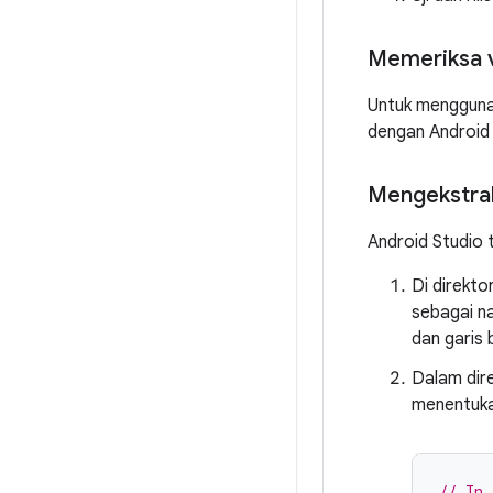
Memeriksa v
Untuk menggunak
dengan Android 
Mengekstrak
Android Studio t
Di direkto
sebagai na
dan garis
Dalam dire
menentuka
// In 