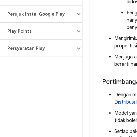
dido
Peng
Perujuk Instal Google Play
hany
peny
Play Points
Mengirimk
properti 
Persyaratan Play
Menjaga ag
berarti ha
Pertimbang
Dengan me
Distribus
Model yang
tidak boleh
Setiap pa