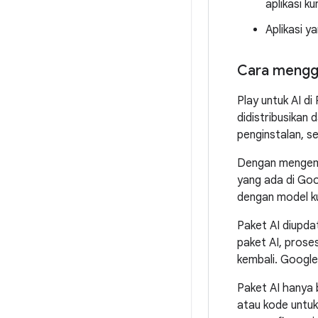
aplikasi k
Aplikasi y
Cara menggu
Play untuk AI 
didistribusikan
penginstalan, s
Dengan mengema
yang ada di Goog
dengan model k
Paket AI diupda
paket AI, pros
kembali. Googl
Paket AI hanya b
atau kode untu