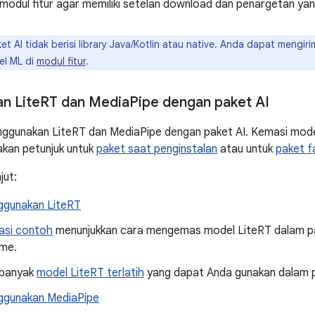
modul fitur agar memiliki setelan download dan penargetan ya
et AI tidak berisi library Java/Kotlin atau native. Anda dapat mengi
el ML di
modul fitur
.
n Lite
RT dan Media
Pipe dengan paket AI
ggunakan LiteRT dan MediaPipe dengan paket AI. Kemasi model
kan petunjuk untuk
paket saat penginstalan
atau untuk
paket f
jut:
ggunakan LiteRT
kasi contoh
menunjukkan cara mengemas model LiteRT dalam p
ime.
 banyak
model LiteRT terlatih
yang dapat Anda gunakan dalam p
ggunakan MediaPipe