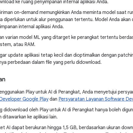
wnload ke ruang penyimpanan internal aplikasi Anda.
iriman on-demand memungkinkan Anda meminta model saat runt
a diperlukan untuk alur penggunaan tertentu. Model Anda akan
impanan internal aplikasi Anda.
an varian model ML yang ditarget ke perangkat tertentu berda
sistem, atau RAM.
ar update aplikasi tetap kecil dan dioptimalkan dengan patch
nya perbedaan dalam file yang perlu didownload.
an
nggunakan Play untuk AI di Perangkat, Anda menyetujui persy
i Developer Google Play
dan
Persyaratan Layanan Software Dev
 didownload oleh Play untuk AI di Perangkat hanya boleh digun
 ditawarkan ke aplikasi lain.
ket AI dapat berukuran hingga 1,5 GB, berdasarkan ukuran down