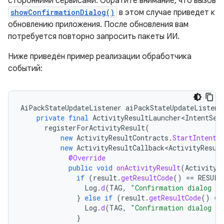
сторонними сервисами. Обратите внимание, что вызов
showConfirmationDialog()
в этом случае приведет к
обновлению приложения. После обновления вам
потребуется повторно запросить пакеты ИИ.
Ниже приведён пример реализации обработчика
событий:
AiPackStateUpdateListener
aiPackStateUpdateListene
private
final
ActivityResultLauncher<IntentSen
registerForActivityResult
(
new
ActivityResultContracts
.
StartIntentS
new
ActivityResultCallback<ActivityResul
@Override
public
void
onActivityResult
(
ActivityR
if
(
result
.
getResultCode
()
==
RESULT
Log
.
d
(
TAG
,
"Confirmation dialog ha
}
else
if
(
result
.
getResultCode
()
==
Log
.
d
(
TAG
,
"Confirmation dialog ha
}