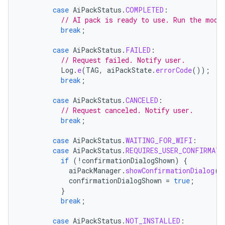
case
AiPackStatus
.
COMPLETED
:
// AI pack is ready to use. Run the mode
break
;
case
AiPackStatus
.
FAILED
:
// Request failed. Notify user.
Log
.
e
(
TAG
,
aiPackState
.
errorCode
());
break
;
case
AiPackStatus
.
CANCELED
:
// Request canceled. Notify user.
break
;
case
AiPackStatus
.
WAITING_FOR_WIFI
:
case
AiPackStatus
.
REQUIRES_USER_CONFIRMATI
if
(
!
confirmationDialogShown
)
{
aiPackManager
.
showConfirmationDialog
(
a
confirmationDialogShown
=
true
;
}
break
;
case
AiPackStatus
.
NOT_INSTALLED
: