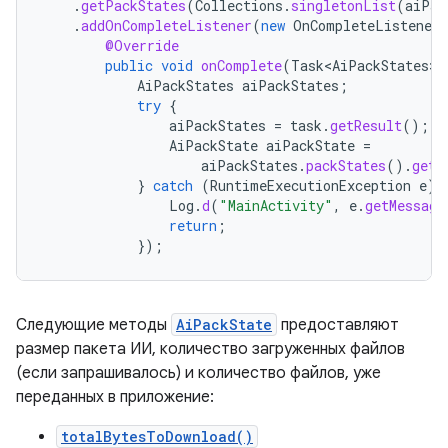
.
getPackStates
(
Collections
.
singletonList
(
aiPac
.
addOnCompleteListener
(
new
OnCompleteListener<
@Override
public
void
onComplete
(
Task<AiPackStates>
AiPackStates
aiPackStates
;
try
{
aiPackStates
=
task
.
getResult
();
AiPackState
aiPackState
=
aiPackStates
.
packStates
().
get
(
}
catch
(
RuntimeExecutionException
e
)
Log
.
d
(
"MainActivity"
,
e
.
getMessage
return
;
});
Следующие методы
AiPackState
предоставляют
размер пакета ИИ, количество загруженных файлов
(если запрашивалось) и количество файлов, уже
переданных в приложение:
totalBytesToDownload()