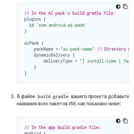
// In the AI pack's build.gradle file:
plugins
{
id
'com.android.ai-pack'
}
aiPack
{
packName
=
"ai-pack-name"
// Directory na
dynamicDelivery
{
deliveryType
=
"[ install-time | fast
}
}
В файле
build.gradle
вашего проекта добавьте
названия всех пакетов ИИ, как показано ниже:
// In the app build.gradle file:
android
{