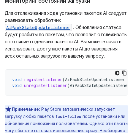
Мониторинг состояний загрузки
Для отслеживания хода установки пакетов AI следует
реализовать обработчик
AiPackStateUpdateListener
. Обновления статуса
будут разбиты по пакетам, что позволит отслеживать
состояние отдельных пакетов AI. Вы можете начать
использовать доступные пакеты AI до завершения
всех остальных загрузок по вашему запросу.
void
registerListener
(
AiPackStateUpdateListener
li
void
unregisterListener
(
AiPackStateUpdateListener
Примечание:
Play Store автоматически запускает
загрузку любых пакетов
после установки или
fast-follow
обновления приложения пользователем. Однако эти пакеты
могут быть не готовы к использованию сразу. Необходимо