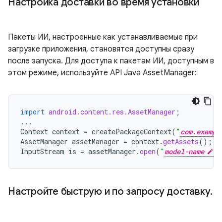
Настройка доставки во время установки
Пакеты ИИ, настроенные как устанавливаемые при
загрузке приложения, становятся доступны сразу
после запуска. Для доступа к пакетам ИИ, доступным в
этом режиме, используйте API Java AssetManager:
import
android.content.res.AssetManager
;
...
Context
context
=
createPackageContext
(
"
com.exampl
AssetManager
assetManager
=
context
.
getAssets
();
InputStream
is
=
assetManager
.
open
(
"
model-name
"
Настройте быструю и по запросу доставку
.