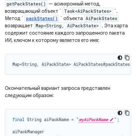
getPackStates()
— асинхронный метод,
возвращающий объект `
Task<AiPackStates>
`.
Метод `
packStates()
` объекта
AiPackStates
возвращает
Map<String, AiPackState>
. Эта карта
содержит состояние каждого запрошенного пакета
ИИ, ключом к которому является его имя:
Map<String
,
AiPackState
>
AiPackStates
#
packStates
()
Окончательный вариант запроса представлен
следующим образом:
final
String
aiPackName
=
"
myAiPackName
"
;
aiPackManager