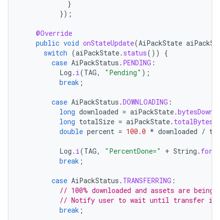
}
});
@Override
public
void
onStateUpdate
(
AiPackState
aiPackSt
switch
(
aiPackState
.
status
())
{
case
AiPackStatus
.
PENDING
:
Log
.
i
(
TAG
,
"Pending"
);
break
;
case
AiPackStatus
.
DOWNLOADING
:
long
downloaded
=
aiPackState
.
bytesDownl
long
totalSize
=
aiPackState
.
totalBytesT
double
percent
=
100.0
*
downloaded
/
to
Log
.
i
(
TAG
,
"PercentDone="
+
String
.
form
break
;
case
AiPackStatus
.
TRANSFERRING
:
// 100% downloaded and assets are being 
// Notify user to wait until transfer is
break
;