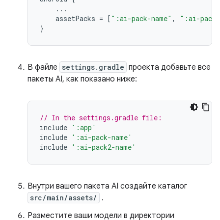
...
assetPacks
=
[
":ai-pack-name"
,
":ai-pack
}
В файле
settings.gradle
проекта добавьте все
пакеты AI, как показано ниже:
// In the settings.gradle file:
include
':app'
include
':ai-pack-name'
include
':ai-pack2-name'
Внутри вашего пакета AI создайте каталог
src/main/assets/
.
Разместите ваши модели в директории