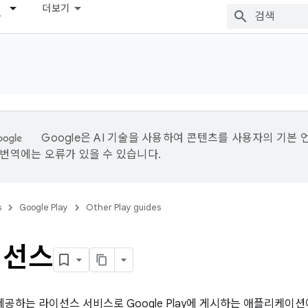
더보기
Google은 AI 기술을 사용하여 콘텐츠를 사용자의 기본 
I 번역에는 오류가 있을 수 있습니다.
s
Google Play
Other Play guides
이선스
y가 제공하는 라이선스 서비스로 Google Play에 게시하는 애플리케