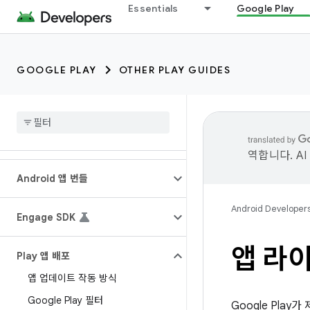
Essentials
Google Play
GOOGLE PLAY
OTHER PLAY GUIDES
역합니다. A
Android 앱 번들
Android Developer
Engage SDK
앱 라
Play 앱 배포
앱 업데이트 작동 방식
Google Play 필터
Google Pla