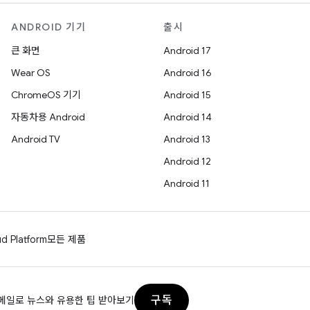
ANDROID 기기
출시
큰 화면
Android 17
Wear OS
Android 16
ChromeOS 기기
Android 15
자동차용 Android
Android 14
Android TV
Android 13
Android 12
Android 11
d Platform
모든 제품
구독
메일로 뉴스와 유용한 팁 받아보기