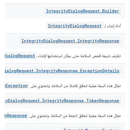
Integrity
Dialog
Request
.
Builder
IntegrityDialogRequest
أداة إنشاء لـ
Integrity
Dialog
Request
.
Integrity
Response
tyDialogRequest
تغليف نتيجة فحص السلامة حتى يمكن استخدامها لإنشاء
y
Dialog
Request
.
Integrity
Response
.
Exception
Details
iceException
تمثّل هذه السمة عملية تحقّق فاشلة من السلامة، وتحتوي على
rity
Dialog
Request
.
Integrity
Response
.
Token
Response
kenResponse
تمثّل هذه السمة عملية تحقّق ناجحة من السلامة، وتحتوي على