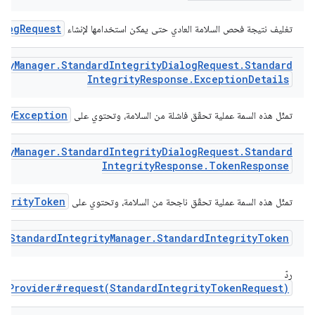
alogRequest
تغليف نتيجة فحص السلامة العادي حتى يمكن استخدامها لإنشاء
ity
Manager
.
Standard
Integrity
Dialog
Request
.
Standard
Integrity
Response
.
Exception
Details
ityException
تمثّل هذه السمة عملية تحقّق فاشلة من السلامة، وتحتوي على
ity
Manager
.
Standard
Integrity
Dialog
Request
.
Standard
Integrity
Response
.
Token
Response
egrityToken
تمثّل هذه السمة عملية تحقّق ناجحة من السلامة، وتحتوي على
Standard
Integrity
Manager
.
Standard
Integrity
Token
ردّ
enProvider#request(StandardIntegrityTokenRequest)