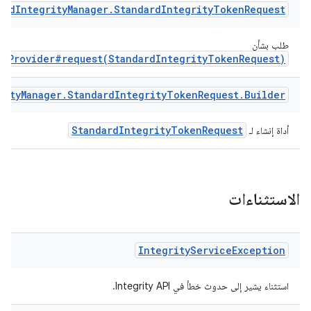
ard
Integrity
Manager
.
Standard
Integrity
Token
Request
طلب بشأن
enProvider#request(StandardIntegrityTokenRequest)
rity
Manager
.
Standard
Integrity
Token
Request
.
Builder
StandardIntegrityTokenRequest
أداة إنشاء لـ
الاستثناءات
Integrity
Service
Exception
استثناء يشير إلى حدوث خطأ في Integrity API.