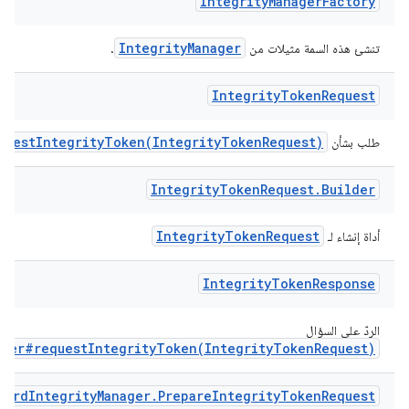
Integrity
Manager
Factory
IntegrityManager
تنشئ هذه السمة مثيلات من
.
Integrity
Token
Request
questIntegrityToken(IntegrityTokenRequest)
طلب بشأن
Integrity
Token
Request
.
Builder
IntegrityTokenRequest
أداة إنشاء لـ
Integrity
Token
Response
الردّ على السؤال
ager#requestIntegrityToken(IntegrityTokenRequest)
dard
Integrity
Manager
.
Prepare
Integrity
Token
Request