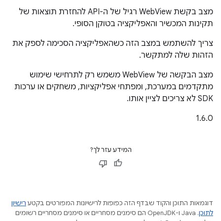
מצב בקשת WebView רגיל של ה-API להחזרת תוצאות של
תקינות המכשיר והאפליקציה בטוקן הסופי.
צריך להשתמש במצב הזה כשהאפליקציה הסכימה לספק את
הזהות שלה למתקשר.
מצב הבקשה של WebView משמש רק לתרחישי שימוש
מתקדמים במערכת, ומפתחי אפליקציות, משחקים או ערכות
SDK לא צריכים לציין אותו.
‫1.6.0
המידע עזר לך?
דוגמאות התוכן והקוד שבדף הזה כפופות לרישיונות המפורטים בקטע
רישיון
לתוכן
.‏ Java ו-OpenJDK הם סימנים מסחריים או סימנים מסחריים רשומים