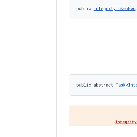
public 
IntegrityTokenRes
public abstract 
Task
<
Int
.
Integrit