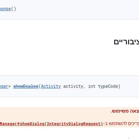
ponse
()
eger
> 
showDialog
(
Activity
 activity, int typeCode)
צאה משימוש.
ריכים להשתמש ב-
yManager#showDialog(IntegrityDialogRequest)