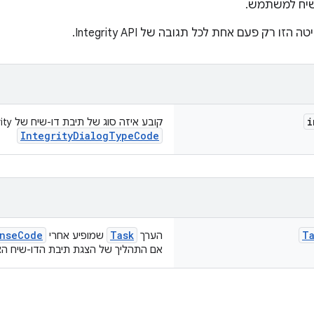
שיח למשתמש.
ו רק פעם אחת לכל תגובה של Integrity API.
i
קובע איזה סוג של תיבת דו-שיח של Integrity יוצג.
IntegrityDialogTypeCode
onseCode
Task
Ta
הערך
שמופיע אחרי
אם התהליך של הצגת תיבת הדו-שיח הצל