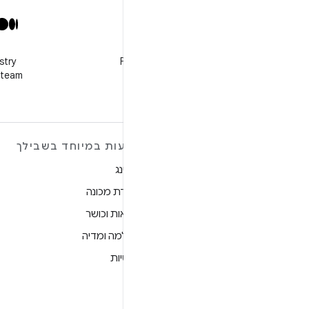
X
stry
Follow @GooglePlayBiz for
 team
news and support
מידע נוסף על ANDROID
הצעות במיוחד בשבילך
Android
גיימינג
Android for Enterprise
למידת מכונה
אבטחה
בריאות וכושר
מקור
מצלמה ומדיה
חדשות
פרטיות
בלוג
5G
פודקאסטים