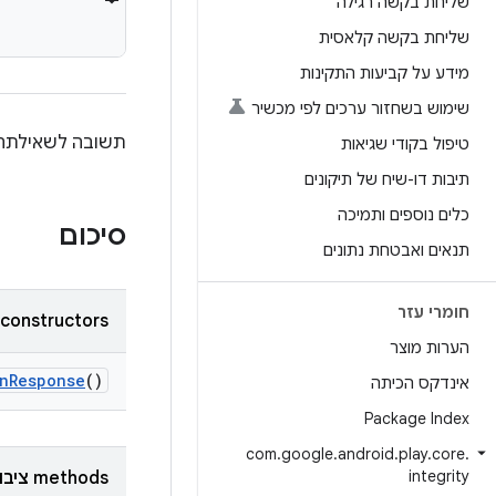
שליחת בקשה רגילה
שליחת בקשה קלאסית
מידע על קביעות התקינות
שימוש בשחזור ערכים לפי מכשיר
תשובה לשאילתה
טיפול בקודי שגיאות
תיבות דו-שיח של תיקונים
כלים נוספים ותמיכה
סיכום
תנאים ואבטחת נתונים
חומרי עזר
‫constructors ציבוריים
הערות מוצר
nResponse
()
אינדקס הכיתה
Package Index
com
.
google
.
android
.
play
.
core
.
integrity
‫methods ציבוריים