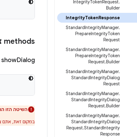
Integrity
Token
Request
.
Builder
Integrity
Token
Response
Standard
Integrity
Manager
.
Prepare
Integrity
Token
‫methods ציבוריים
Request
Standard
Integrity
Manager
.
Prepare
Integrity
Token
show
Dialog
Request
.
Builder
Standard
Integrity
Manager
.
Standard
Integrity
Dialog
Request
Standard
Integrity
Manager
.
Standard
Integrity
Dialog
Request
.
Builder
השיטה הזו הו
Standard
Integrity
Manager
.
Dialog
Integrity
Standard
במקום זאת, אתם צ
Request
.
Standard
Integrity
Response