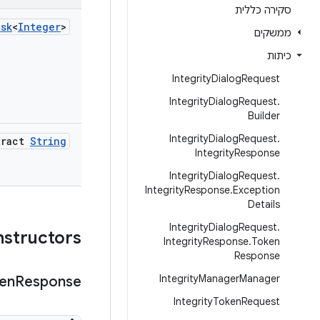
סקירה כללית
sk
<
Integer
>
ממשקים
כיתות
Integrity
Dialog
Request
Integrity
Dialog
Request
.
Builder
Integrity
Dialog
Request
.
tract
String
Integrity
Response
Integrity
Dialog
Request
.
Integrity
Response
.
Exception
Details
Integrity
Dialog
Request
.
‫constructors ציב
Integrity
Response
.
Token
Response
Integrity
Manager
Manager
en
Response
Integrity
Token
Request