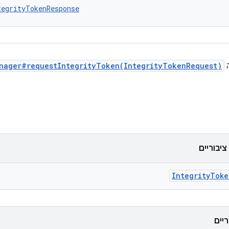
tegrityTokenResponse
nager#requestIntegrityToken(IntegrityTokenRequest)
IntegrityToke