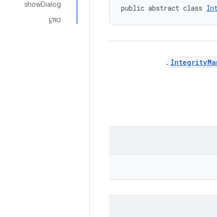
showDialog
public abstract class 
In
טוקן
.
IntegrityMa