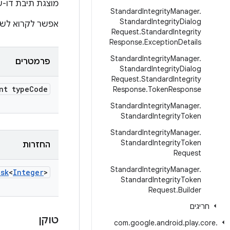
מוצגת תיבת דו-
Standard
Integrity
Manager
.
Standard
Integrity
Dialog
אפשר לקרוא לשיטה הז
Request
.
Standard
Integrity
Response
.
Exception
Details
Standard
Integrity
Manager
.
פרמטרים
Standard
Integrity
Dialog
Request
.
Standard
Integrity
nt type
Code
Response
.
Token
Response
Standard
Integrity
Manager
.
Standard
Integrity
Token
Standard
Integrity
Manager
.
Standard
Integrity
Token
החזרות
Request
Standard
Integrity
Manager
.
sk
<
Integer
>
Standard
Integrity
Token
Request
.
Builder
חריגים
טוקן
com
.
google
.
android
.
play
.
core
.