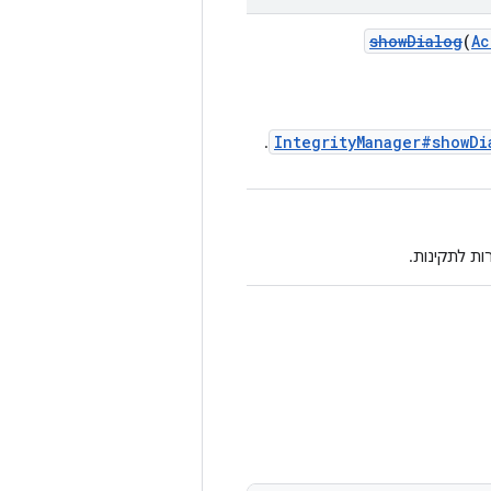
showDialog
(
Ac
IntegrityManager#showDi
.
ת לתקינות.