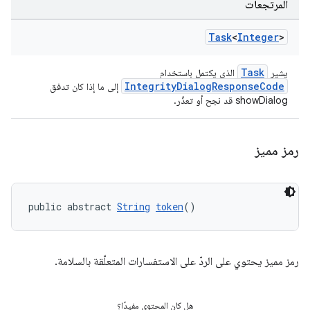
المرتجعات
Task
<
Integer
>
Task
يشير
الذي يكتمل باستخدام
IntegrityDialogResponseCode
إلى ما إذا كان تدفق
showDialog قد نجح أو تعذّر.
رمز مميز
public abstract 
String
token
()
رمز مميز يحتوي على الردّ على الاستفسارات المتعلّقة بالسلامة.
هل كان المحتوى مفيدًا؟