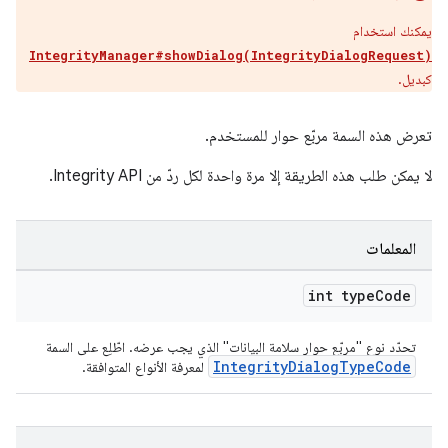
يمكنك استخدام
IntegrityManager#showDialog(IntegrityDialogRequest)
كبديل.
تعرض هذه السمة مربّع حوار للمستخدم.
لا يمكن طلب هذه الطريقة إلا مرة واحدة لكل ردّ من Integrity API.
المعلمات
int type
Code
تحدّد نوع "مربّع حوار سلامة البيانات" الذي يجب عرضه. اطّلِع على السمة
IntegrityDialogTypeCode
لمعرفة الأنواع المتوافقة.