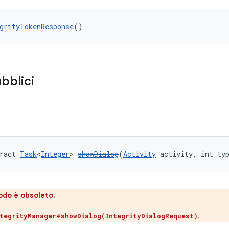
grityTokenResponse
()
bblici
ract 
Task
<
Integer
> 
showDialog
(
Activity
 activity, int ty
do è obsoleto.
.
tegrityManager#showDialog(IntegrityDialogRequest)