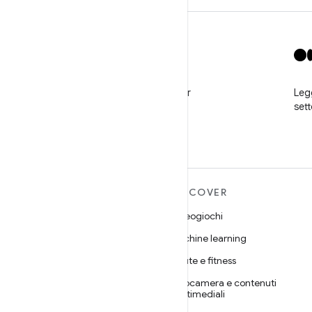
X
Segui @GooglePlayBiz per
Legg
notizie e assistenza
set
ULTERIORI
DISCOVER
INFORMAZIONI SU
Videogiochi
ANDROID
Machine learning
Android
Salute e fitness
Android for Enterprise
Fotocamera e contenuti
Sicurezza
multimediali
Source