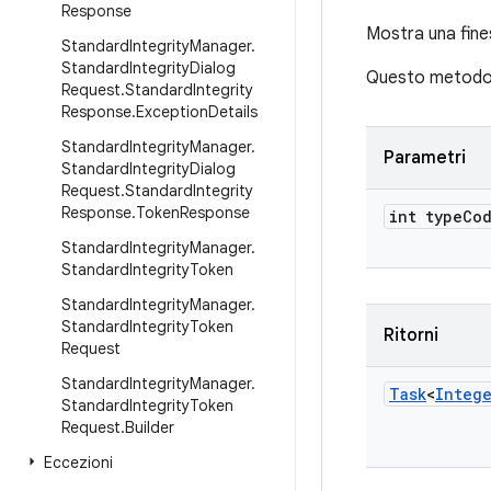
Response
Mostra una fines
Standard
Integrity
Manager
.
Standard
Integrity
Dialog
Questo metodo p
Request
.
Standard
Integrity
Response
.
Exception
Details
Standard
Integrity
Manager
.
Parametri
Standard
Integrity
Dialog
Request
.
Standard
Integrity
Response
.
Token
Response
int type
Co
Standard
Integrity
Manager
.
Standard
Integrity
Token
Standard
Integrity
Manager
.
Standard
Integrity
Token
Ritorni
Request
Standard
Integrity
Manager
.
Task
<
Integ
Standard
Integrity
Token
Request
.
Builder
Eccezioni