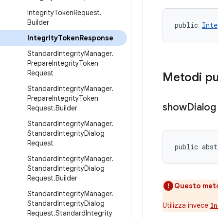
Integrity
Token
Request
.
Builder
public 
Inte
Integrity
Token
Response
Standard
Integrity
Manager
.
Prepare
Integrity
Token
Request
Metodi pu
Standard
Integrity
Manager
.
Prepare
Integrity
Token
show
Dialog
Request
.
Builder
Standard
Integrity
Manager
.
Standard
Integrity
Dialog
Request
public abst
Standard
Integrity
Manager
.
Standard
Integrity
Dialog
Request
.
Builder
Questo meto
Standard
Integrity
Manager
.
Standard
Integrity
Dialog
Utilizza invece
In
Request
.
Standard
Integrity