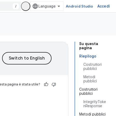
/
Android Studio
Accedi
Su questa
pagina
Riepilogo
Costruttori
pubblici
Metodi
pubblici
sta pagina è stata utile?
Costruttori
pubblici
IntegrityToke
nResponse
Metodi pubblici