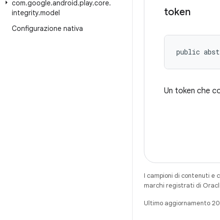
com
.
google
.
android
.
play
.
core
.
token
integrity
.
model
Configurazione nativa
public abst
Un token che cont
I campioni di contenuti e 
marchi registrati di Oracl
Ultimo aggiornamento 20