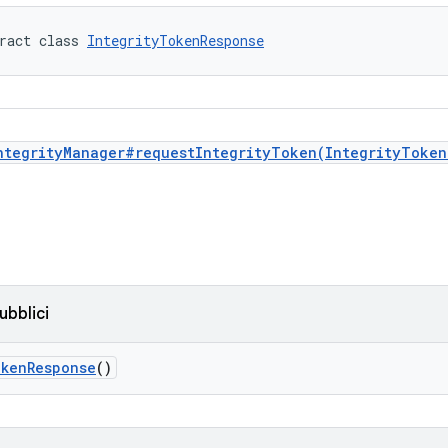
ract class 
IntegrityTokenResponse
ntegrityManager#requestIntegrityToken(IntegrityToken
ubblici
okenResponse
()