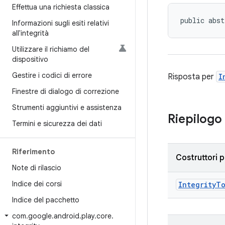
Effettua una richiesta classica
public abst
Informazioni sugli esiti relativi
all'integrità
Utilizzare il richiamo del
dispositivo
Gestire i codici di errore
Risposta per
I
Finestre di dialogo di correzione
Strumenti aggiuntivi e assistenza
Riepilogo
Termini e sicurezza dei dati
Riferimento
Costruttori p
Note di rilascio
Indice dei corsi
IntegrityT
Indice del pacchetto
com
.
google
.
android
.
play
.
core
.