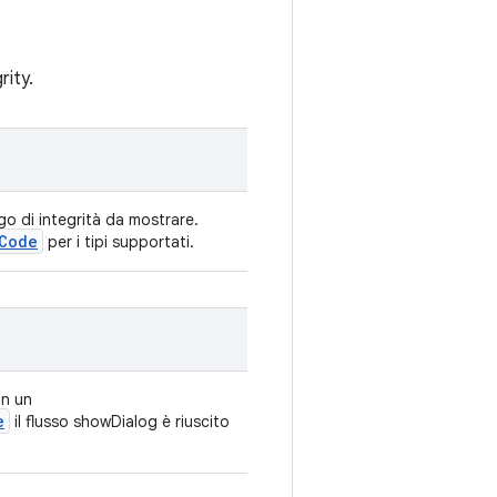
rity.
ogo di integrità da mostrare.
Code
per i tipi supportati.
n un
e
il flusso showDialog è riuscito