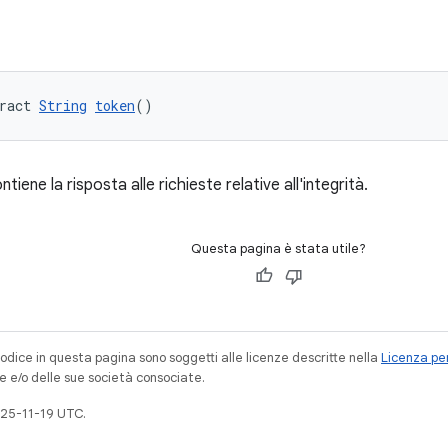
ract 
String
token
()
iene la risposta alle richieste relative all'integrità.
Questa pagina è stata utile?
codice in questa pagina sono soggetti alle licenze descritte nella
Licenza per
e e/o delle sue società consociate.
25-11-19 UTC.