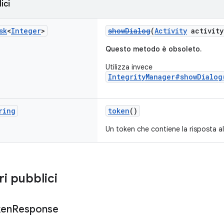
ici
sk
<
Integer
>
showDialog
(
Activity
activity
Questo metodo è obsoleto.
Utilizza invece
IntegrityManager#showDialog
ring
token
()
Un token che contiene la risposta alle
ri pubblici
ken
Response