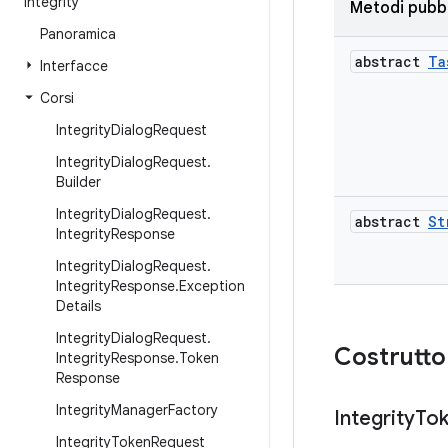
integrity
Metodi pubbl
Panoramica
abstract
Ta
Interfacce
Corsi
Integrity
Dialog
Request
Integrity
Dialog
Request
.
Builder
Integrity
Dialog
Request
.
abstract
St
Integrity
Response
Integrity
Dialog
Request
.
Integrity
Response
.
Exception
Details
Integrity
Dialog
Request
.
Costrutto
Integrity
Response
.
Token
Response
Integrity
Manager
Factory
Integrity
To
Integrity
Token
Request