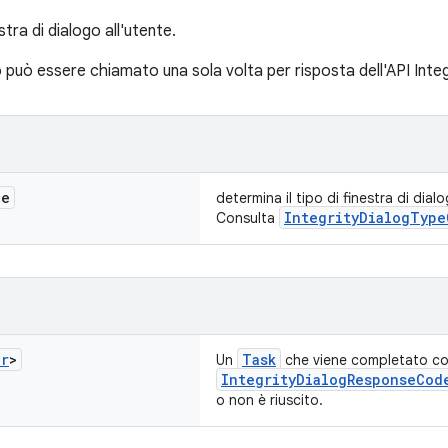
tra di dialogo all'utente.
uò essere chiamato una sola volta per risposta dell'API Integ
de
determina il tipo di finestra di dial
IntegrityDialogType
Consulta
er
>
Task
Un
che viene completato co
IntegrityDialogResponseCod
o non è riuscito.