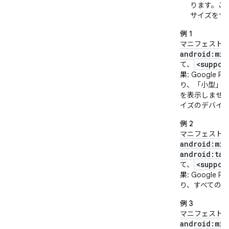
ります。こ
サイズをサ
例 1
マニフェスト
android:min
<suppor
て、
果
: Googl
り、「小型」
を表示しませ
イズのデバイ
例 2
マニフェスト
android:min
android:tar
<suppor
て、
果
: Googl
り、すべての
例 3
マニフェスト
android:min