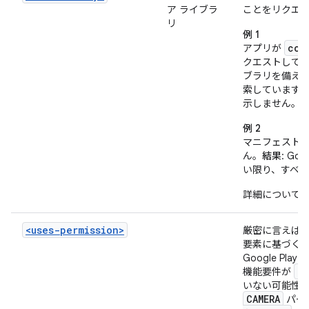
ア ライブラ
ことをリクエ
リ
例 1
com
アプリが
クエストして
ブラリを備え
索しています
示しません。
例 2
マニフェスト
ん。
結果
: G
い限り、すべ
詳細について
<uses-permission>
厳密に言えば、Go
要素に基づく
Google P
<u
機能要件が
いない可能性
CAMERA
パー