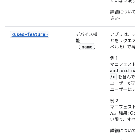
ていない限り
詳細について
さい。
<uses-feature>
デバイス機
アプリは、デ
能
とをリクエストでき
name
（
）
ベル 5）で導
例 1
マニフェスト
android:nam
/>
を含んでい
ユーザーがア
ユーザーにア
例 2
マニフェスト
ん。
結果
: G
い限り、すべ
詳細について