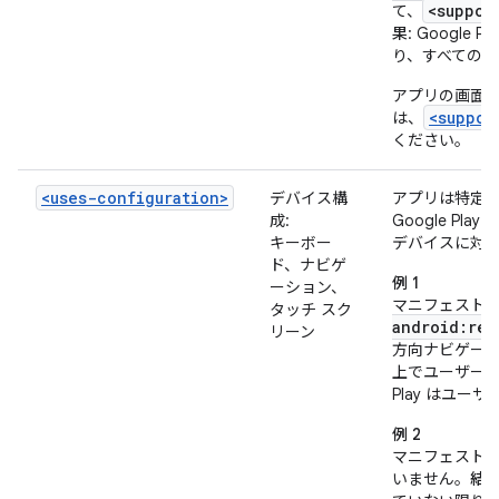
<suppor
て、
果
: Googl
り、すべての
アプリの画面
<suppor
は、
ください。
<uses-configuration>
デバイス構
アプリは特定
成:
Google P
キーボー
デバイスに対
ド、ナビゲ
例 1
ーション、
マニフェスト
タッチ スク
android:req
リーン
方向ナビゲーシ
上でユーザー
Play はユ
例 2
マニフェスト
いません。
結