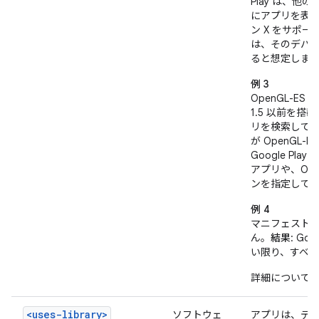
Play は、
にアプリを表示
ン X をサポー
は、そのデバイ
ると想定しま
例 3
OpenGL-E
1.5 以前を
リを検索して
が OpenGL
Google Play 
アプリや、Ope
ンを指定して
例 4
マニフェスト
ん。
結果
: G
い限り、すべ
詳細について
<uses-library>
ソフトウェ
アプリは、デ