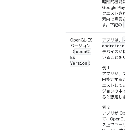
暗黙的機能に基
Google Play 
クエストされ
素内で宣言さ
<u
す。下記の
<u
OpenGL-ES
アプリは、
android:ope
バージョン
open
Gl
（
デバイスが特定の
Es
いることをリ
Version
）
例 1
アプリが、マ
回指定することで
エストしてい
ジョンの中で
ると想定しま
例 2
アプリが Open
て、OpenGL
ス上でユーザ