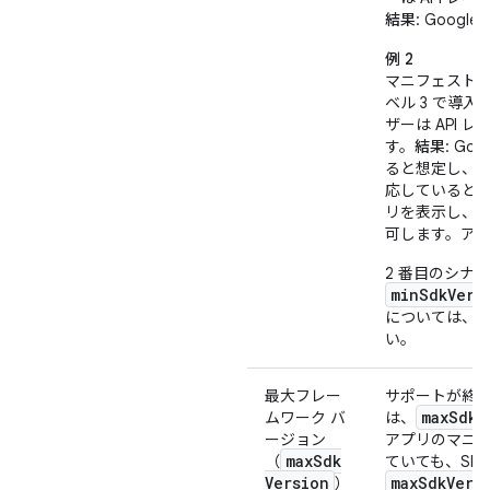
結果
: Goog
例 2
マニフェスト
ベル 3 で導入
ザーは API 
す。
結果
: Goo
ると想定し、アプ
応していると見な
リを表示し、
可します。ア
2 番目のシナ
minSdkVers
については、
い。
最大フレー
サポートが終
maxSdkV
ムワーク バ
は、
ージョン
アプリのマニ
max
Sdk
（
ていても、SD
Version
maxSdkVers
）