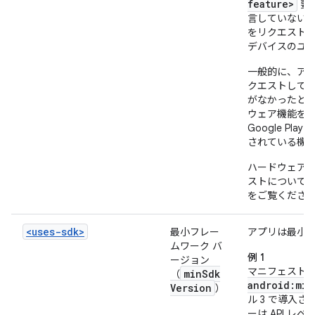
feature>
要
言していない場合
をリクエスト
デバイスのユ
一般的に、ア
クエストして
がなかったとして
ウェア機能を
Google Play 
されている機
ハードウェア
ストについて
をご覧くださ
<uses-sdk>
最小フレー
アプリは最小 
ムワーク バ
例 1
ージョン
マニフェスト
min
Sdk
（
android:min
Version
）
ル 3 で導入さ
ーは API レ