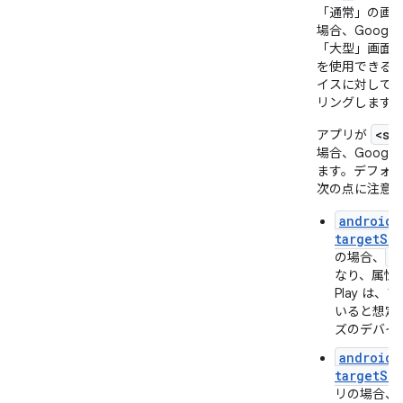
「通常」の画
場合、Googl
「大型」画面
を使用できる
イスに対して
リングします
<su
アプリが
場合、Googl
ます。デフォル
次の点に注意
android:
targetSdk
<
の場合、
なり、属性
Play は
いると想定
ズのデバイ
android:
targetSdk
リの場合、