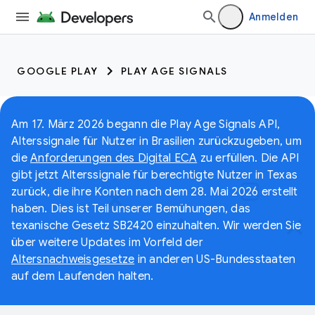
Anmelden
GOOGLE PLAY
PLAY AGE SIGNALS
Am 17. März 2026 begann die Play Age Signals API,
Alterssignale für Nutzer in Brasilien zurückzugeben, um
die
Anforderungen des Digital ECA
zu erfüllen. Die API
gibt jetzt Alterssignale für berechtigte Nutzer in Texas
zurück, die ihre Konten nach dem 28. Mai 2026 erstellt
haben. Dies ist Teil unserer Bemühungen, das
texanische Gesetz SB2420 einzuhalten. Wir werden Sie
über weitere Updates im Vorfeld der
Altersnachweisgesetze
in anderen US-Bundesstaaten
auf dem Laufenden halten.