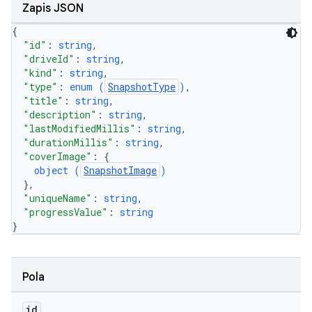
Zapis JSON
{
"id"
: 
string
,
"driveId"
: 
string
,
"kind"
: 
string
,
"type"
: 
enum (
SnapshotType
)
,
"title"
: 
string
,
"description"
: 
string
,
"lastModifiedMillis"
: 
string
,
"durationMillis"
: 
string
,
"coverImage"
: 
{
object (
SnapshotImage
)
}
,
"uniqueName"
: 
string
,
"progressValue"
: 
string
}
Pola
id