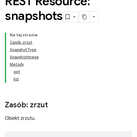
REST Resource:
snapshots
Na tej stronie
Zasób: zrzut
SnapshotType
SnapshotImage
Metody
get
list
Zasób: zrzut
Obiekt zrzutu.