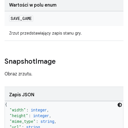
Wartości w polu enum
SAVE
_
GAME
Zrzut przedstawiający zapis stanu gry.
Snapshot
Image
Obraz zrzutu.
Zapis JSON
{
"width"
: 
integer
,
"height"
: 
integer
,
"mime_type"
: 
string
,
"url"
: 
string
,