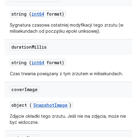
string (
int64
format)
Sygnatura czasowa ostatniej modyfikacji tego zrzutu (w
milisekundach od początku epoki uniksowej).
duration
Millis
string (
int64
format)
Czas trwania powiązany z tym zrzutem w milisekundach.
cover
Image
object (
SnapshotImage
)
Zdjęcie okładki tego zrzutu. Jeśli nie ma zdjęcia, może nie
być widoczne.