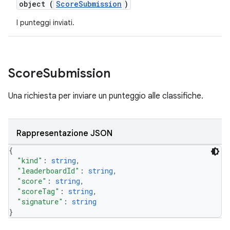
object (
ScoreSubmission
)
I punteggi inviati.
Score
Submission
Una richiesta per inviare un punteggio alle classifiche.
Rappresentazione JSON
{
"kind"
: 
string
,
"leaderboardId"
: 
string
,
"score"
: 
string
,
"scoreTag"
: 
string
,
"signature"
: 
string
}