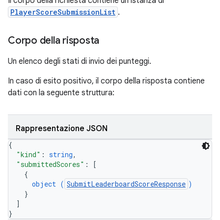
Il corpo della richiesta contiene un'istanza di
PlayerScoreSubmissionList
.
Corpo della risposta
Un elenco degli stati di invio dei punteggi.
In caso di esito positivo, il corpo della risposta contiene
dati con la seguente struttura:
Rappresentazione JSON
{
"kind"
: 
string
,
"submittedScores"
: 
[
{
object (
SubmitLeaderboardScoreResponse
)
}
]
}