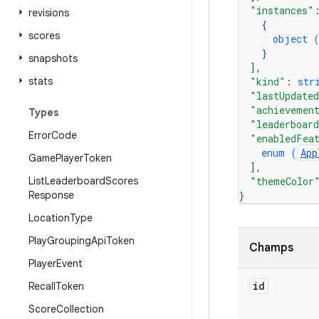
"instances"
revisions
{
scores
object 
}
snapshots
]
,
stats
"kind"
: 
str
"lastUpdate
"achievemen
Types
"leaderboar
Error
Code
"enabledFea
enum (
App
Game
Player
Token
]
,
List
Leaderboard
Scores
"themeColor
Response
}
Location
Type
Play
Grouping
Api
Token
Champs
Player
Event
id
Recall
Token
Score
Collection