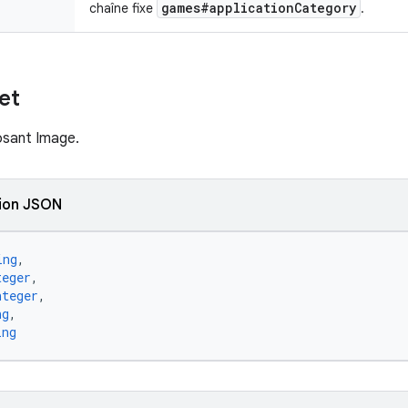
games#applicationCategory
chaîne fixe
.
et
sant Image.
ion JSON
ing
,
teger
,
nteger
,
ng
,
ing