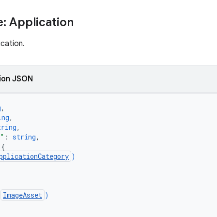
: Application
cation.
ion JSON
g
,
ing
,
tring
,
n"
: 
string
,
 
{
pplicationCategory
)
(
ImageAsset
)