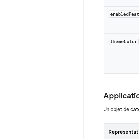
enabled
Fea
theme
Color
Applicati
Un objet de cat
Représentat