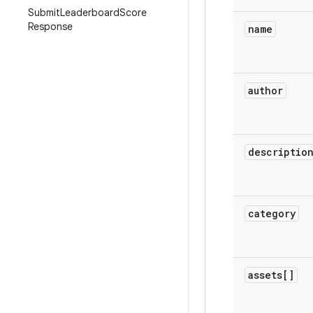
Submit
Leaderboard
Score
Response
name
author
descriptio
category
assets[]