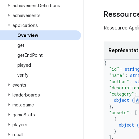
achievement
Definitions
Ressource
achievements
applications
Ressource Appli
Overview
get
Représentat
get
End
Point
{
played
"id"
: 
strin
verify
"name"
: 
str
"author"
: 
s
events
"descriptio
"category"
:
leaderboards
object (
A
metagame
}
,
"assets"
: 
[
game
Stats
{
players
object 
}
recall
]
,