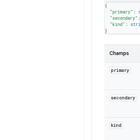
{
"primary"
: 
"secondary"
"kind"
: 
str
}
Champs
primary
secondary
kind