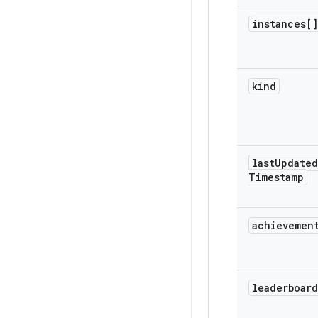
instances[]
kind
last
Updated
Timestamp
achievemen
leaderboard