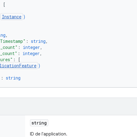
: 
[
(
Instance
)
ing
,
dTimestamp"
: 
string
,
t_count"
: 
integer
,
d_count"
: 
integer
,
tures"
: 
[
licationFeature
)
"
: 
string
string
ID de l'application.