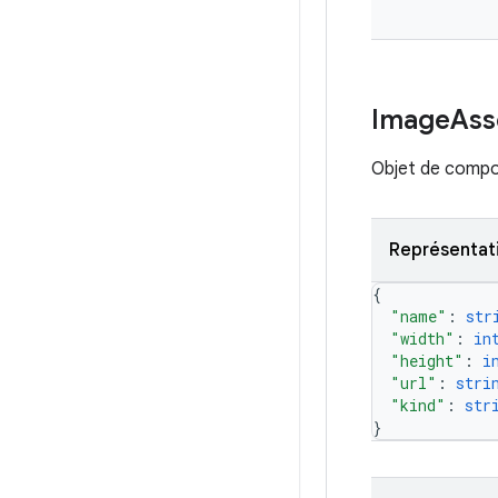
Image
Ass
Objet de compo
Représentat
{
"name"
: 
str
"width"
: 
in
"height"
: 
i
"url"
: 
stri
"kind"
: 
str
}