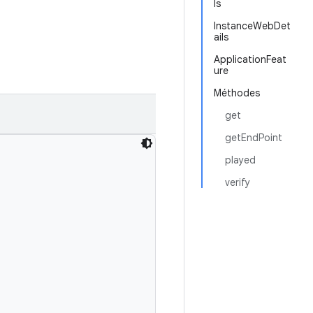
ls
InstanceWebDet
ails
ApplicationFeat
ure
Méthodes
get
getEndPoint
played
verify