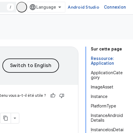
/
Android Studio
Connexion
Sur cette page
Ressource:
Application
ApplicationCate
gory
ImageAsset
enu vous a-t-il été utile ?
Instance
PlatformType
InstanceAndroid
Details
InstanceIosDetai