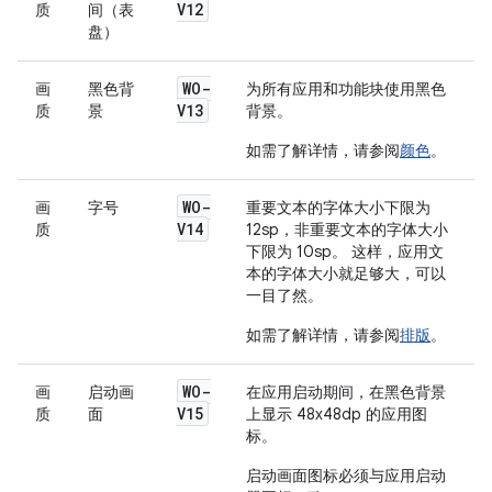
V12
质
间（表
盘）
WO-
画
黑色背
为所有应用和功能块使用黑色
V13
质
景
背景。
如需了解详情，请参阅
颜色
。
WO-
画
字号
重要文本的字体大小下限为
V14
质
12sp，非重要文本的字体大小
下限为 10sp。 这样，应用文
本的字体大小就足够大，可以
一目了然。
如需了解详情，请参阅
排版
。
WO-
画
启动画
在应用启动期间，在黑色背景
V15
质
面
上显示 48x48dp 的应用图
标。
启动画面图标必须与应用启动