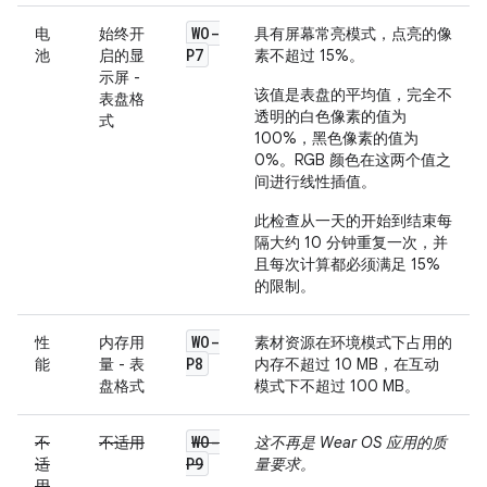
WO-
电
始终开
具有屏幕常亮模式，点亮的像
P7
池
启的显
素不超过 15%。
示屏 -
该值是表盘的平均值，完全不
表盘格
透明的白色像素的值为
式
100%，黑色像素的值为
0%。RGB 颜色在这两个值之
间进行线性插值。
此检查从一天的开始到结束每
隔大约 10 分钟重复一次，并
且每次计算都必须满足 15%
的限制。
WO-
性
内存用
素材资源在环境模式下占用的
P8
能
量 - 表
内存不超过 10 MB，在互动
盘格式
模式下不超过 100 MB。
WO-
不
不适用
这不再是 Wear OS 应用的质
P9
适
量要求。
用