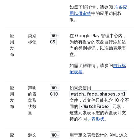
如需了解详情，请参阅
准备应
用以供审核
中的
应用访问权
限
。
WO-
应
类别
在 Google Play 管理中心内，
G9
用
标记
为所有提交的表盘自行添加适
发
当的类别标记，以准确表示表
布
盘。
如需了解详情，请参阅
自行标
记表盘
。
WO-
应
声明
如果您使用
G10
watch_face_shapes.xml
用
的表
发
盘形
文件，该文件只能包含 10 个不
<WatchFace>
布
状数
同的
元素，
量
这些元素表示您的表盘设计支
持的不同
手表形状
。
WO-
应
源文
用于定义表盘设计的 XML 源文