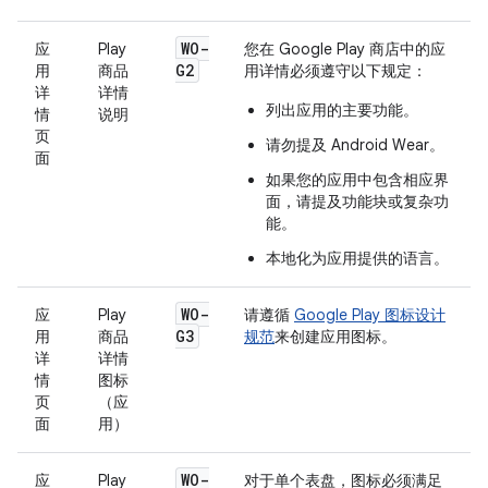
WO-
应
Play
您在 Google Play 商店中的应
G2
用
商品
用详情必须遵守以下规定：
详
详情
列出应用的主要功能。
情
说明
页
请勿提及 Android Wear。
面
如果您的应用中包含相应界
面，请提及功能块或复杂功
能。
本地化为应用提供的语言。
WO-
应
Play
请遵循
Google Play 图标设计
G3
用
商品
规范
来创建应用图标。
详
详情
情
图标
页
（应
面
用）
WO-
应
Play
对于单个表盘，图标必须满足