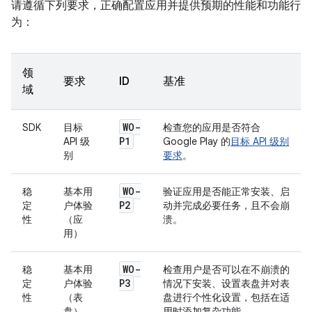
请遵循下列要求，正确配置应用并提供预期的性能和功能行
为：
领
要求
ID
基准
域
WO-
SDK
目标
检查您的应用是否符合
P1
API 级
Google Play 的
目标 API 级别
别
要求
。
WO-
稳
基本用
验证应用是否能正常安装、启
P2
定
户体验
动并完成必要任务，且不会崩
性
（应
溃。
用）
WO-
稳
基本用
检查用户是否可以在不崩溃的
P3
定
户体验
情况下安装、设置表盘并对表
性
（表
盘进行个性化设置，包括在适
盘）
用时添加复杂功能。