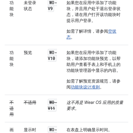
WO-
功
未登录
如果您在应用中添加了功能
V9
能
状态
块，并且用户处于退出登录状
块
态，请在用户打开该功能块时
提示用户登录。
如需了解详情，请参阅
空状
态
。
WO-
功
预览
如果您在应用中添加了功能
V10
能
块，请添加功能块预览，以帮
块
助用户查看手表上和手机上的
功能块管理器中显示的内容。
如需了解预览资源规范，请参
阅
功能块设计准则
。
WO-
不
不适用
这不再是 Wear OS 应用的质量
V11
适
要求。
用
WO-
画
显示时
在表盘上明确显示时间。