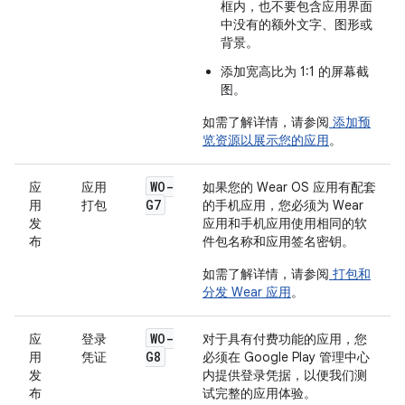
框内，也不要包含应用界面
中没有的额外文字、图形或
背景。
添加宽高比为 1:1 的屏幕截
图。
如需了解详情，请参阅
添加预
览资源以展示您的应用
。
WO-
应
应用
如果您的 Wear OS 应用有配套
G7
用
打包
的手机应用，您必须为 Wear
发
应用和手机应用使用相同的软
布
件包名称和应用签名密钥。
如需了解详情，请参阅
打包和
分发 Wear 应用
。
WO-
应
登录
对于具有付费功能的应用，您
G8
用
凭证
必须在 Google Play 管理中心
发
内提供登录凭据，以便我们测
布
试完整的应用体验。