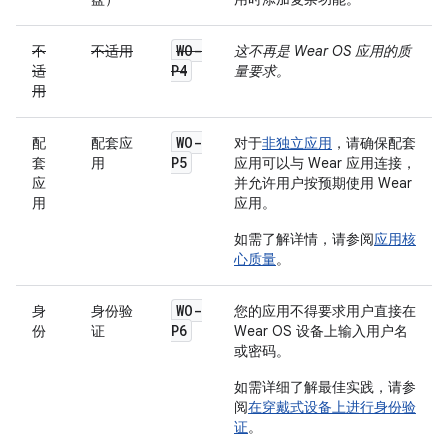
WO-
不
不适用
这不再是 Wear OS 应用的质
P4
适
量要求。
用
WO-
配
配套应
对于
非独立应用
，请确保配套
P5
套
用
应用可以与 Wear 应用连接，
应
并允许用户按预期使用 Wear
用
应用。
如需了解详情，请参阅
应用核
心质量
。
WO-
身
身份验
您的应用不得要求用户直接在
P6
份
证
Wear OS 设备上输入用户名
或密码。
如需详细了解最佳实践，请参
阅
在穿戴式设备上进行身份验
证
。