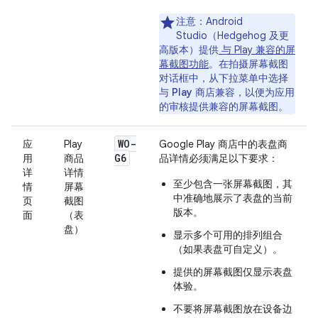
注意
：Android
Studio（Hedgehog 及更
高版本）提供
与 Play 兼容的屏
幕截图功能
。在
拍摄屏幕截图
对话框中，从下拉菜单中选择
与 Play 商店兼容
，以便为应用
的审核提供兼容的屏幕截图。
WO-
应
Play
Google Play 商店中的表盘商
G6
用
商品
品详情必须满足以下要求：
详
详情
至少包含一张屏幕截图，其
情
屏幕
中准确地展示了表盘的当前
页
截图
版本。
面
（表
盘）
显示多个可用的排列组合
（如果表盘可自定义）。
提供的屏幕截图仅显示表盘
体验。
不要将屏幕截图放在设备边