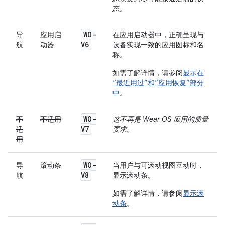
态。
WO-
导
应用启
在应用启动器中，正确呈现与
V6
航
动器
设备实现一致的应用图标和名
称。
如需了解详情，请参阅
显示在
“最近用过”和“应用恢复”部分
中
。
WO-
不
不适用
这不再是 Wear OS 应用的质量
V7
适
要求。
用
WO-
导
滚动条
当用户与可滚动视图互动时，
V8
航
显示滚动条。
如需了解详情，请参阅
显示滚
动条
。