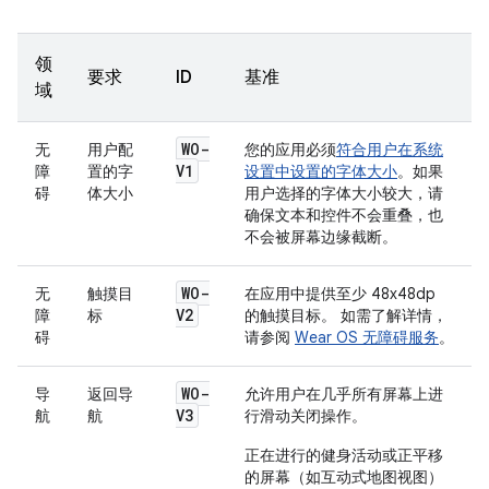
领
要求
ID
基准
域
WO-
无
用户配
您的应用必须
符合用户在系统
V1
障
置的字
设置中设置的字体大小
。如果
碍
体大小
用户选择的字体大小较大，请
确保文本和控件不会重叠，也
不会被屏幕边缘截断。
WO-
无
触摸目
在应用中提供至少 48x48dp
V2
障
标
的触摸目标。 如需了解详情，
碍
请参阅
Wear OS 无障碍服务
。
WO-
导
返回导
允许用户在几乎所有屏幕上进
V3
航
航
行滑动关闭操作。
正在进行的健身活动或正平移
的屏幕（如互动式地图视图）