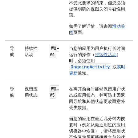
不受此要求的约束，但您必须
提供明确的视图关闭号召性用
语。
如需了解详情，请参阅
滑动关
闭
页面。
WO-
导
持续性
当您的应用为用户执行长时间
V4
航
活动
运行的操作（
持续性活动
）
时，必须使用
OngoingActivity
或
实时
更新
通知。
WO-
导
保留应
在离开前台时能够保留用户状
V5
航
用状态
态或应用状态，并可防止因返
回导航和其他状态更改而意外
丢失数据。
当您的应用在最近几分钟内恢
复时（例如从最近用过的应用
切换器中恢复），请将应用状
态恢复为尽可能接近之前的状