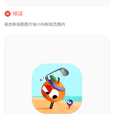
cancel
错误
请勿将插图图片缩小到框线范围内