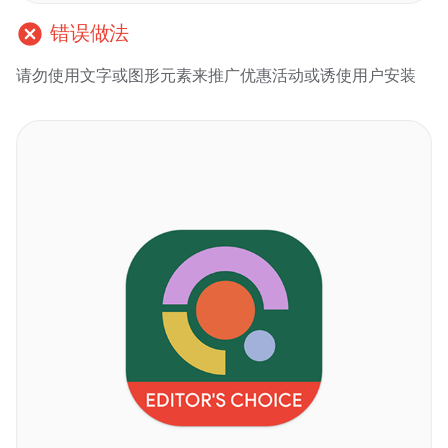
cancel
错误做法
请勿使用文字或图形元素来推广优惠活动或诱使用户安装