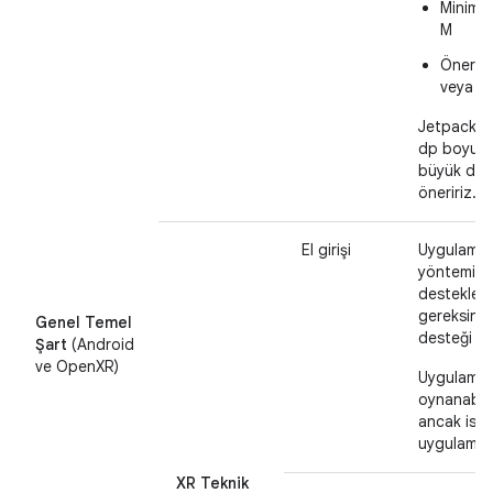
Minimu
M
Önerile
veya d
Jetpack XR
dp boyutu
büyük dok
öneririz.
El girişi
Uygulamanı
yöntemi ol
destekler.
gereksiniml
Genel Temel
desteği yer
Şart
(Android
ve OpenXR)
Uygulaman
oynanabilir
ancak iste
uygulamanız
XR Teknik