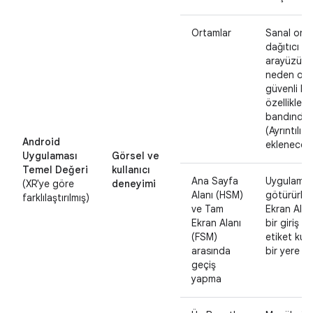
Ortamlar
Sanal orta
dağıtıcı ve
arayüzüyle
neden olab
güvenli bir
özellikle k
bandında 
(Ayrıntılı 
Android
eklenecekt
Uygulaması
Görsel ve
Temel Değeri
kullanıcı
Ana Sayfa
Uygulamanı
(XR'ye göre
deneyimi
Alanı (HSM)
götürürken
farklılaştırılmış)
ve Tam
Ekran Alan
Ekran Alanı
bir giriş n
(FSM)
etiket kul
arasında
bir yere ye
geçiş
yapma