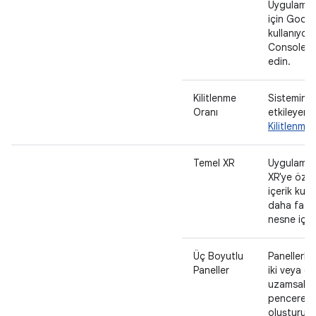
Uygulamanız
için Googl
kullanıyor
Console'da
edin.
Kilitlenme
Sistemin g
Oranı
etkileyen 
Kilitlenme 
Temel XR
Uygulamanız
XR'ye özgü
içerik kull
daha fazl
nesne içere
Üç Boyutlu
Panellerle
Paneller
iki veya d
uzamsal pa
pencereleri
oluştururs