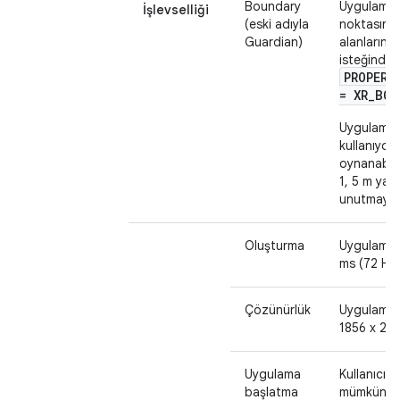
Boundary
Uygulamanı
İşlevselliği
(eski adıyla
noktasında
Guardian)
alanlarınd
isteğinde
PROPERT
= XR_BOU
Uygulama
kullanıyor
oynanabilir
1, 5 m yar
unutmayın
Oluşturma
Uygulamanı
ms (72 Hz)
Çözünürlük
Uygulaman
1856 x 216
Uygulama
Kullanıcıl
başlatma
mümkün old