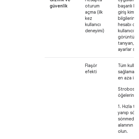
güvenlik
oturum
başarılı k
açma (ilk
giriş kimlik
kez
bilgilerini
kullanıcı
hesabı ona
deneyimi)
kullanıcıla
görüntüle
tanıyan, k
ayarlar say
Flaşör
Tüm kullanı
efekti
sağlamak i
en aza ind
Stroboskop
öğelerini k
1. Hızla te
yanıp sönm
sönmeden 
alanının k
olun.