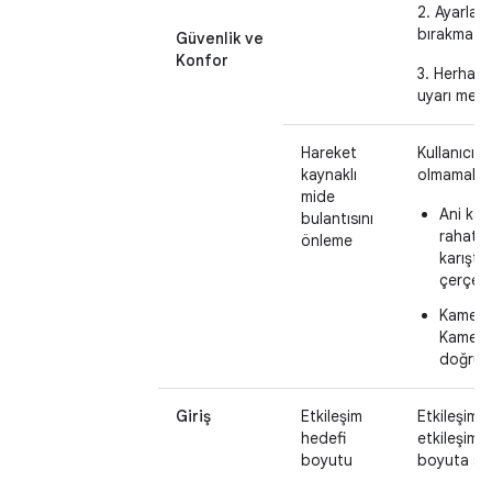
2. Ayarlar 
bırakma se
Güvenlik ve
Konfor
3. Herhang
uyarı mesa
Hareket
Kullanıcıl
kaynaklı
olmamak iç
mide
Ani kam
bulantısını
rahatlığ
önleme
karıştı
çerçeve
Kamera
Kamera
doğru h
Giriş
Etkileşim
Etkileşime 
hedefi
etkileşim 
boyutu
boyuta sah