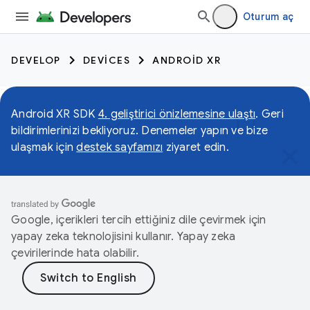
Oturum aç
DEVELOP
DEVICES
ANDROID XR
Android XR SDK
4. geliştirici önizlemesine ulaştı
. Geri
bildirimlerinizi bekliyoruz. Denemeler yapın ve bize
ulaşmak için
destek sayfamızı
ziyaret edin.
Google, içerikleri tercih ettiğiniz dile çevirmek için
yapay zeka teknolojisini kullanır. Yapay zeka
çevirilerinde hata olabilir.