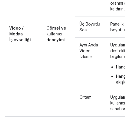
oranını a
kaldırın.
Üç Boyutlu
Panel kilit
Video /
Görsel ve
Ses
boyutlu se
Medya
kullanıcı
İşlevselliği
deneyimi
Aynı Anda
Uygulamanı
Video
destekliyo
İzleme
bilgiler ne
Hangi v
Hangi o
akışları
Ortam
Uygulamanı
kullanıcıl
sanal orta