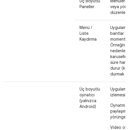
Üç Boyutlu
Menüleri, ö
Paneller
veya yörün
düzenleme 
Menü /
Uygulamanı
Liste
bantlar vey
Kaydırma
momentum i
Örneğin, k
nedenle, k
karusellerd
süre hare
durur (kul
durmak yer
Üç boyutlu
Uygulamanız
oynatıcı
izlemesine
(yalnızca
Oynatma ko
Android)
paylaşımın
yörüngeye 
Video oyna