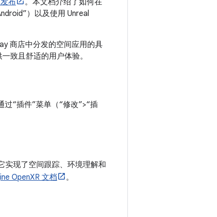
和发布
。本文档介绍了如何在
droid”）以及使用 Unreal
Play 商店中分发的空间应用的具
 上提供一致且舒适的用户体验。
件通过“插件”菜单（“修改”>“插
XR 支持。它实现了空间跟踪、环境理解和
gine OpenXR 文档
。