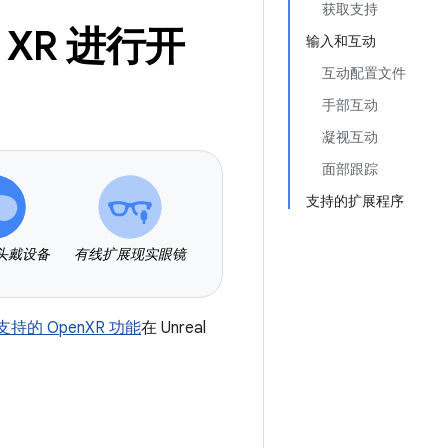
获取支持
id XR 进行开
输入和互动
互动配置文件
手部互动
凝视互动
面部跟踪
支持的扩展程序
头戴设备
有线扩展现实眼镜
R 支持的 OpenXR 功能
在 Unreal