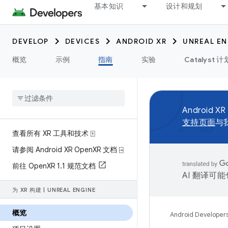
基本知识
设计和规划
DEVELOP
DEVICES
ANDROID XR
UNREAL EN
概览
示例
指南
实验
Catalyst 计
Android XR
支持页面
与
查看所有 XR 工具和技术 ⍐
请参阅 Android XR Open
XR 文档 ⍈
前往 Open
XR 1
.
1 规范文档
AI 翻译可
为 XR 构建
|
UNREAL ENGINE
概览
Android Developer