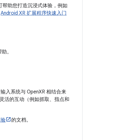
他功能，可帮助您打造沉浸式体验，例如
照
Android XR 扩展程序快速入门
帮助。
输入系统与 OpenXR 相结合来
灵活的互动（例如抓取、指点和
体验
的文档。