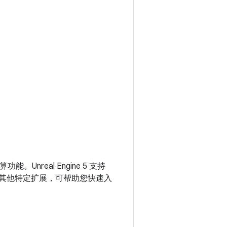
算功能。Unreal Engine 5 支持
roid XR 和其他特定扩展，可帮助您快速入