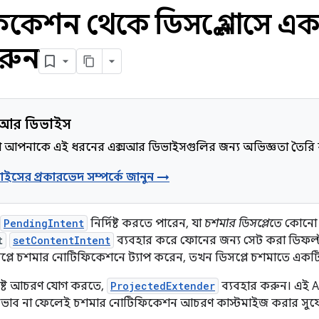
েশন থেকে ডিসপ্লে গ্লাসে একটি
রুন
ক্সআর ডিভাইস
কা আপনাকে এই ধরনের এক্সআর ডিভাইসগুলির জন্য অভিজ্ঞতা তৈরি 
ইসের প্রকারভেদ সম্পর্কে জানুন →
PendingIntent
নির্দিষ্ট করতে পারেন, যা
চশমার ডিসপ্লেতে
কোনো ন
t
setContentIntent
ব্যবহার করে ফোনের জন্য সেট করা ডিফল্ট
্লে চশমার নোটিফিকেশনে ট্যাপ করেন, তখন ডিসপ্লে চশমাতে একটি নির্দ
দিষ্ট আচরণ যোগ করতে,
ProjectedExtender
ব্যবহার করুন। এই
 প্রভাব না ফেলেই চশমার নোটিফিকেশন আচরণ কাস্টমাইজ করার সুযো