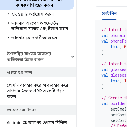
কার্যকলাপ শুরু করুন
কোটলিন
হার্ডওয়্যার অ্যাক্সেস করুন
আপনার অ্যাপের অগমেন্টেড
অভিজ্ঞতা চালান এবং ডিবাগ করুন
// Intent t
val
phoneIn
আপনার কোড পরীক্ষা করুন
val
phonePe
this
,
0
)
উপলব্ধির মাধ্যমে অ্যাপের
অভিজ্ঞতা উন্নত করুন
// Intent t
val
glasses
AI দিয়ে উন্নত করুন
val
glasses
this
,
1
জেমিনি ব্যবহার করে AI ব্যবহার করে
)
আপনার Android XR অ্যাপটি উন্নত
করুন
// Create t
val
builder
setSmal
প্যাকেজ এবং বিতরণ
setCont
setCont
Android XR অ্যাপের গুণমান নিশ্চিত
// Defa