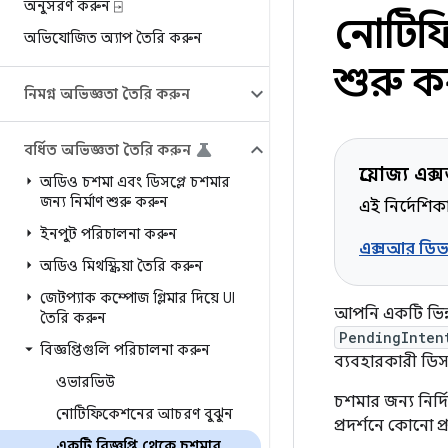
অনুসরণ করুন ⍈
নোটিফিক
অভিযোজিত অ্যাপ তৈরি করুন
শুরু ক
নিমগ্ন অভিজ্ঞতা তৈরি করুন
বর্ধিত অভিজ্ঞতা তৈরি করুন
প্রযোজ্য এ
অডিও চশমা এবং ডিসপ্লে চশমার
জন্য নির্মাণ শুরু করুন
এই নির্দেশি
ইনপুট পরিচালনা করুন
এক্সআর ডিভা
অডিও মিথস্ক্রিয়া তৈরি করুন
জেটপ্যাক কম্পোজ গ্লিমার দিয়ে UI
আপনি একটি ভিন্ন
তৈরি করুন
PendingInten
বিজ্ঞপ্তিগুলি পরিচালনা করুন
ব্যবহারকারী ডিসপ
ওভারভিউ
চশমার জন্য নির্
নোটিফিকেশনের আচরণ বুঝুন
প্রদর্শনে কোনো
একটি বিজ্ঞপ্তি থেকে চশমার