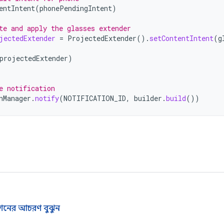
entIntent
(
phonePendingIntent
)
te and apply the glasses extender
jectedExtender
=
ProjectedExtender
().
setContentIntent
(
g
projectedExtender
)
e notification
nManager
.
notify
(
NOTIFICATION_ID
,
builder
.
build
())
নের আচরণ বুঝুন