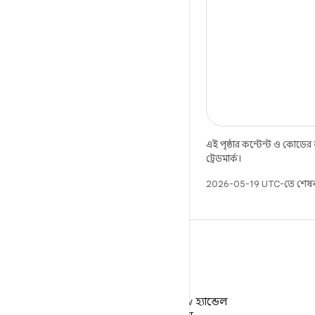
এই পৃষ্ঠার কন্টেন্ট ও কোডের
ট্রেডমার্ক।
2026-05-19 UTC-তে শেষব
X
X-এ @AndroidDev হ্যান্ডেল