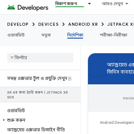
বিকাশ করুন
আরও দেখুন
DEVELOP
DEVICES
ANDROID XR
JETPACK X
ওভারভিউ
নমুনা
নির্দেশিকা
পরীক্ষা-নিরীক্ষা
অ্যান্ড্রয়ে
জিনিস ব্যবহ
সমস্ত এক্সআর টুল ও প্রযুক্তি দেখুন ⍐
XR এর জন্য তৈরি করুন
|
JETPACK XR
SDK
ওভারভিউ
শুরু করুন
Android Developer
অ্যান্ড্রয়েড এক্সআর ডিজাইন নীতি