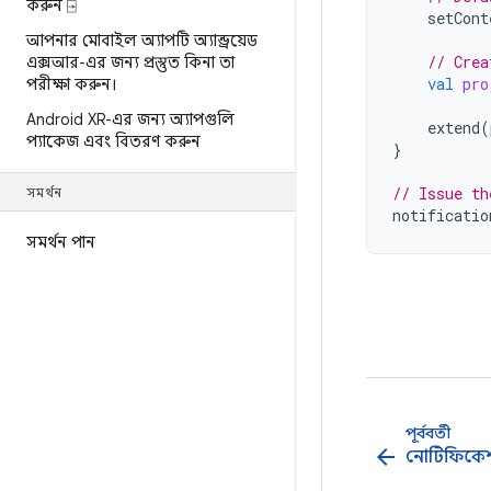
করুন ⍈
setCont
আপনার মোবাইল অ্যাপটি অ্যান্ড্রয়েড
// Crea
এক্সআর-এর জন্য প্রস্তুত কিনা তা
val
pro
পরীক্ষা করুন।
Android XR-এর জন্য অ্যাপগুলি
extend
(
প্যাকেজ এবং বিতরণ করুন
}
// Issue th
সমর্থন
notificatio
সমর্থন পান
পূর্ববর্তী
arrow_back
নোটিফিকেশ