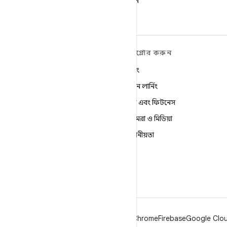
ফলো করুন
ANDROID সম্পর্কে আরও
এক্সপ্লোর করুন
শিখুন
গেমিং
Android
মেশিন লার্নিং
এন্টারপ্রাইজের জন্য Android
স্বাস্থ্য এবং ফিটনেস
নিরাপত্তা
ক্যামেরা ও মিডিয়া
সোর্স
গোপনীয়তা
খবর
5G
ব্লগ
Podcasts
Android
Chrome
Firebase
Google Cloud