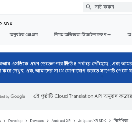
R SDK
অনুঘটক প্রোগ্রাম
নিমগ্ন অভিজ্ঞতা ডিজাইন করুন ➡️
অগ
ড এক্সআর এসডিকে এখন
ডেভেলপার প্রিভিউ ৪ পর্যায়ে পৌঁছেছে
, এবং আমরা
ার করে দেখুন, এবং আমাদের সাথে যোগাযোগ করতে
সাপোর্ট পেজে
য
এই পৃষ্ঠাটি
Cloud Translation API
অনুবাদ করেছে
s
Develop
Devices
Android XR
Jetpack XR SDK
নির্দেশিকা