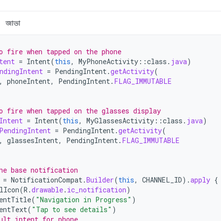
জাভা
o fire when tapped on the phone
tent
=
Intent
(
this
,
MyPhoneActivity
::
class
.
java
)
ndingIntent
=
PendingIntent
.
getActivity
(
,
phoneIntent
,
PendingIntent
.
FLAG_IMMUTABLE
o fire when tapped on the glasses display
Intent
=
Intent
(
this
,
MyGlassesActivity
::
class
.
java
)
PendingIntent
=
PendingIntent
.
getActivity
(
,
glassesIntent
,
PendingIntent
.
FLAG_IMMUTABLE
he base notification
=
NotificationCompat
.
Builder
(
this
,
CHANNEL_ID
).
apply
{
lIcon
(
R
.
drawable
.
ic_notification
)
entTitle
(
"Navigation in Progress"
)
entText
(
"Tap to see details"
)
ult intent for phone