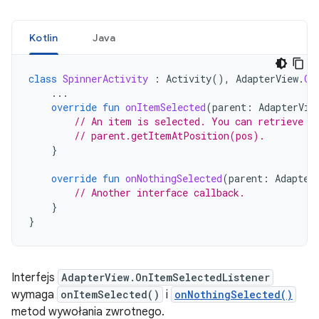
Kotlin
Java
class
SpinnerActivity
:
Activity
(),
AdapterView
.
On
...
override
fun
onItemSelected
(
parent
:
AdapterVie
// An item is selected. You can retrieve t
// parent.getItemAtPosition(pos).
}
override
fun
onNothingSelected
(
parent
:
Adapter
// Another interface callback.
}
}
Interfejs
AdapterView.OnItemSelectedListener
wymaga
onItemSelected()
i
onNothingSelected()
metod wywołania zwrotnego.