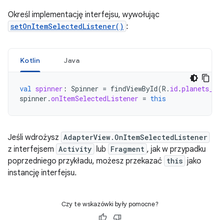
Określ implementację interfejsu, wywołując
setOnItemSelectedListener()
:
Kotlin
Java
val
spinner
:
Spinner
=
findViewById
(
R
.
id
.
planets_s
spinner
.
onItemSelectedListener
=
this
Jeśli wdrożysz
AdapterView.OnItemSelectedListener
z interfejsem
Activity
lub
Fragment
, jak w przypadku
poprzedniego przykładu, możesz przekazać
this
jako
instancję interfejsu.
Czy te wskazówki były pomocne?