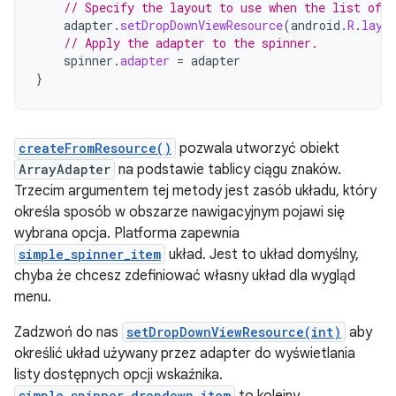
// Specify the layout to use when the list of c
adapter
.
setDropDownViewResource
(
android
.
R
.
layo
// Apply the adapter to the spinner.
spinner
.
adapter
=
adapter
}
createFromResource()
pozwala utworzyć obiekt
ArrayAdapter
na podstawie tablicy ciągu znaków.
Trzecim argumentem tej metody jest zasób układu, który
określa sposób w obszarze nawigacyjnym pojawi się
wybrana opcja. Platforma zapewnia
simple_spinner_item
układ. Jest to układ domyślny,
chyba że chcesz zdefiniować własny układ dla wygląd
menu.
Zadzwoń do nas
setDropDownViewResource(int)
aby
określić układ używany przez adapter do wyświetlania
listy dostępnych opcji wskaźnika.
simple_spinner_dropdown_item