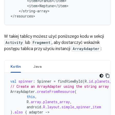
</string-array>

</resources>
W takiej tablicy możesz użyć poniższego kodu w sekcji
Activity
lub
Fragment
, aby dostarczyć wskaźnik
postępu tablica przy użyciu instancji
ArrayAdapter
:
Kotlin
Java
val
spinner
:
Spinner
=
findViewById
(
R
.
id
.
planets_s
// Create an ArrayAdapter using the string array an
ArrayAdapter
.
createFromResource
(
this
,
R
.
array
.
planets_array
,
android
.
R
.
layout
.
simple_spinner_item
).
also
{
adapter
-