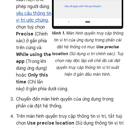
phép người dùng
yêu cầu thông tin
vị trí ước chừng
,
chọn tuỳ chọn
Hình 1.
Màn hình quyền truy cập thông
Precise
(Chính
tin vị trí của ứng dụng trong phần cài
xác) ở gần phía
đặt hệ thống có mục
Use precise
trên cùng và
location
(Sử dụng vị trí chính xác). Tuỳ
While using the
chọn này độc lập với chế độ cài đặt
app
(Trong khi
quyền truy cập thông tin vị trí xuất
dùng ứng dụng)
hiện ở gần đầu màn hình.
hoặc
Only this
time
(Chỉ lần
này) ở gần phía dưới cùng.
Chuyển đến màn hình quyền của ứng dụng trong
phần cài đặt hệ thống.
Trên màn hình quyền truy cập thông tin vị trí, tắt tuỳ
chọn
Use precise location
(Sử dụng thông tin vị trí