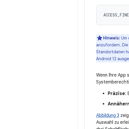
Hinweis:
Um d
anzufordern. Die
Standortdaten h
Android 12 ausge
Wenn Ihre App
Systemberechtig
Präzise
:
Annäher
Abbildung 3
zeig
Auswahl zu erle