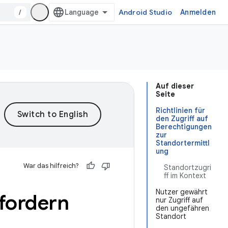
/
Android Studio
Anmelden
Auf dieser
Seite
Richtlinien für
den Zugriff auf
Berechtigungen
zur
Standortermittl
ung
War das hilfreich?
Standortzugri
ff im Kontext
Nutzer gewährt
nfordern
nur Zugriff auf
den ungefähren
Standort