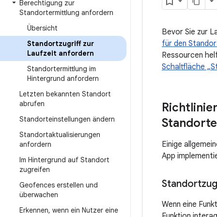
Berechtigung zur
Standortermittlung anfordern
Übersicht
Bevor Sie zur La
für den Standor
Standortzugriff zur
Laufzeit anfordern
Ressourcen helf
Schaltfläche „S
Standortermittlung im
Hintergrund anfordern
Letzten bekannten Standort
abrufen
Richtlinie
Standorteinstellungen ändern
Standorte
Standortaktualisierungen
Einige allgemein
anfordern
App implementi
Im Hintergrund auf Standort
zugreifen
Standortzug
Geofences erstellen und
überwachen
Wenn eine Funkt
Erkennen
,
wenn ein Nutzer eine
Funktion intera