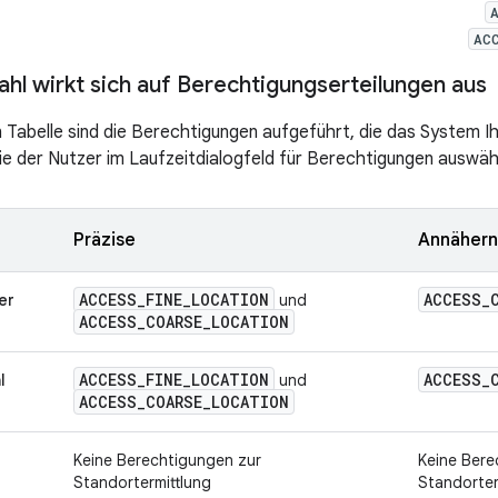
AC
hl wirkt sich auf Berechtigungserteilungen aus
n Tabelle sind die Berechtigungen aufgeführt, die das System Ih
ie der Nutzer im Laufzeitdialogfeld für Berechtigungen auswäh
Präzise
Annäher
ACCESS
_
FINE
_
LOCATION
ACCESS
_
er
und
ACCESS
_
COARSE
_
LOCATION
ACCESS
_
FINE
_
LOCATION
ACCESS
_
l
und
ACCESS
_
COARSE
_
LOCATION
Keine Berechtigungen zur
Keine Bere
Standortermittlung
Standorter