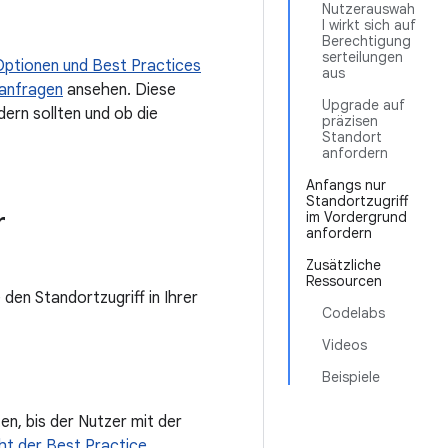
Nutzerauswah
l wirkt sich auf
Berechtigung
serteilungen
Optionen und Best Practices
aus
 anfragen
ansehen. Diese
Upgrade auf
ern sollten und ob die
präzisen
Standort
anfordern
Anfangs nur
Standortzugriff
r
im Vordergrund
anfordern
Zusätzliche
Ressourcen
 den Standortzugriff in Ihrer
Codelabs
Videos
Beispiele
en, bis der Nutzer mit der
ht der Best Practice,