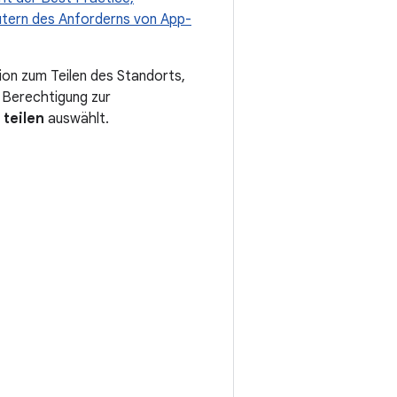
äutern des Anforderns von App-
tion zum Teilen des Standorts,
e Berechtigung zur
 teilen
auswählt.