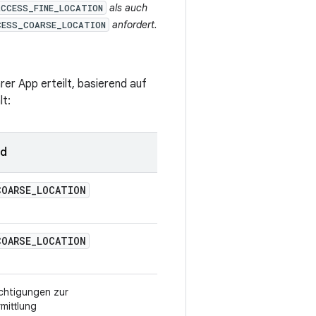
als auch
ACCESS_FINE_LOCATION
anfordert.
CESS_COARSE_LOCATION
rer App erteilt, basierend auf
lt:
nd
COARSE
_
LOCATION
COARSE
_
LOCATION
chtigungen zur
mittlung