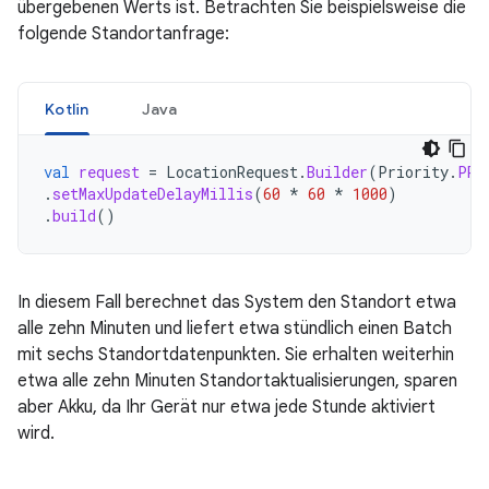
übergebenen Werts ist. Betrachten Sie beispielsweise die
folgende Standortanfrage:
Kotlin
Java
val
request
=
LocationRequest
.
Builder
(
Priority
.
PRI
.
setMaxUpdateDelayMillis
(
60
*
60
*
1000
)
.
build
()
In diesem Fall berechnet das System den Standort etwa
alle zehn Minuten und liefert etwa stündlich einen Batch
mit sechs Standortdatenpunkten. Sie erhalten weiterhin
etwa alle zehn Minuten Standortaktualisierungen, sparen
aber Akku, da Ihr Gerät nur etwa jede Stunde aktiviert
wird.