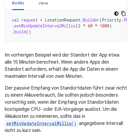
Kotlin
Java
val
request
=
LocationRequest
.
Builder
(
Priority
.
PRI
.
setMinUpdateIntervalMillis
(
2
*
60
*
1000
)
.
build
()
Im vorherigen Beispiel wird der Standort der App etwa
alle 15 Minuten berechnet. Wenn andere Apps den
Standort anfordern, erhält die App die Daten in einem
maximalen Intervall von zwei Minuten.
Der passive Empfang von Standortdaten führt zwar nicht
zu einem Akkuverbrauch, Sie sollten jedoch besonders
vorsichtig sein, wenn der Empfang von Standortdaten
kostspielige CPU- oder E/A-Vorgänge auslöst. Um die
Akkukosten zu minimieren, sollte das in
setMinUpdateIntervalMillis()
angegebene Intervall
nicht zu kurz sein.