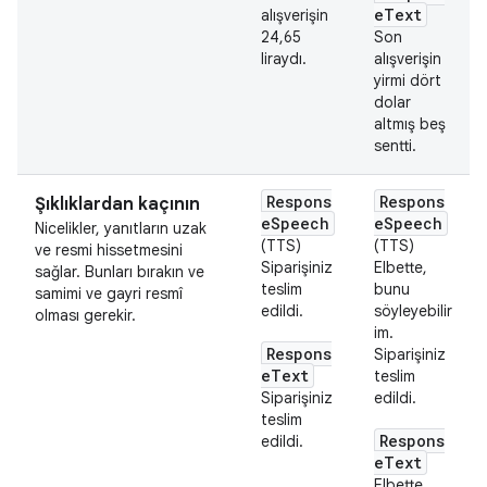
eText
alışverişin
24,65
Son
liraydı.
alışverişin
yirmi dört
dolar
altmış beş
sentti.
Respons
Respons
Şıklıklardan kaçının
eSpeech
eSpeech
Nicelikler, yanıtların uzak
(TTS)
(TTS)
ve resmi hissetmesini
Siparişiniz
Elbette,
sağlar. Bunları bırakın ve
teslim
bunu
samimi ve gayri resmî
edildi.
söyleyebilir
olması gerekir.
im.
Respons
Siparişiniz
eText
teslim
Siparişiniz
edildi.
teslim
Respons
edildi.
eText
Elbette,