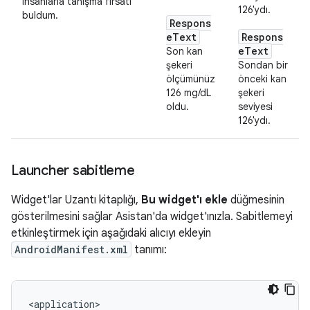
insanlarla tanışma fırsatı
126'ydı.
buldum.
Respons
eText
Respons
eText
Son kan
şekeri
Sondan bir
ölçümünüz
önceki kan
126 mg/dL
şekeri
oldu.
seviyesi
126'ydı.
Launcher sabitleme
Widget'lar Uzantı kitaplığı,
Bu widget'ı ekle
düğmesinin
gösterilmesini sağlar Asistan'da widget'ınızla. Sabitlemeyi
etkinleştirmek için aşağıdaki alıcıyı ekleyin
AndroidManifest.xml
tanımı: