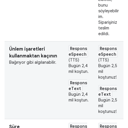
bunu
söyleyebilir
im.
Siparişiniz
teslim
edildi.
Respons
Respons
Ünlem işaretleri
eSpeech
eSpeech
kullanmaktan kaçının
(TTS)
(TTS)
Bağırıyor gibi algılanabilir.
Bugün 2,4
Bugün 2,5
mil koştun.
mil
koştunuz!
Respons
eText
Respons
eText
Bugün 2,4
mil koştun.
Bugün 2,5
mil
koştunuz!
Respons
Respons
Süre