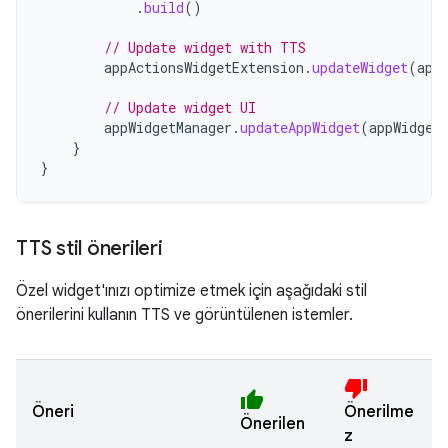
.
build
()
// Update widget with TTS
appActionsWidgetExtension
.
updateWidget
(
app
// Update widget UI
appWidgetManager
.
updateAppWidget
(
appWidget
}
}
TTS stil önerileri
Özel widget'ınızı optimize etmek için aşağıdaki stil
önerilerini kullanın TTS ve görüntülenen istemler.
thumb_down
thumb_up
Öneri
Önerilme
Önerilen
z