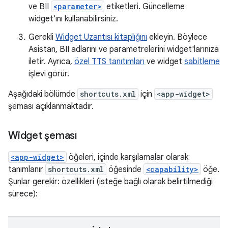
ve BII
<parameter>
etiketleri. Güncelleme
widget'ını kullanabilirsiniz.
Gerekli
Widget Uzantısı kitaplığını
ekleyin. Böylece
Asistan, BII adlarını ve parametrelerini widget'larınıza
iletir. Ayrıca,
özel TTS tanıtımları
ve widget
sabitleme
işlevi görür.
Aşağıdaki bölümde
shortcuts.xml
için
<app-widget>
şeması açıklanmaktadır.
Widget şeması
<app-widget>
öğeleri, içinde karşılamalar olarak
tanımlanır
shortcuts.xml
öğesinde
<capability>
öğe.
Şunlar gerekir: özellikleri (isteğe bağlı olarak belirtilmediği
sürece):