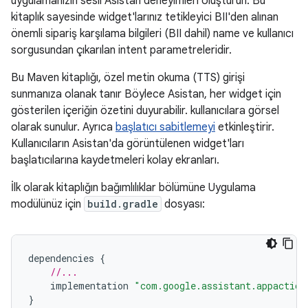
uygulamanızın sesli Asistan deneyimleri oluşturun. Bu
kitaplık sayesinde widget'larınız tetikleyici BII'den alınan
önemli sipariş karşılama bilgileri (BII dahil) name ve kullanıcı
sorgusundan çıkarılan intent parametreleridir.
Bu Maven kitaplığı, özel metin okuma (TTS) girişi
sunmanıza olanak tanır Böylece Asistan, her widget için
gösterilen içeriğin özetini duyurabilir. kullanıcılara görsel
olarak sunulur. Ayrıca
başlatıcı sabitlemeyi
etkinleştirir.
Kullanıcıların Asistan'da görüntülenen widget'ları
başlatıcılarına kaydetmeleri kolay ekranları.
İlk olarak kitaplığın bağımlılıklar bölümüne Uygulama
modülünüz için
build.gradle
dosyası:
dependencies
{
//...
implementation
"com.google.assistant.appaction
}