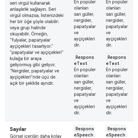
En popüler
En popüler
seri virgül kullanarak
olanları
olanları
anlaşılırlık sağlayın. Seri
sarı güller,
sarı güller,
virgül olmazsa, listenizdeki
nergisler,
nergisler,
her bir öğe şöyle olabilir:
papatyalar
papatyalar
veya grup halinde
ve
ve
okuyabilir. Örneğin,
ayçiçekleri
ayçiçekleri
"fulyalar, papatyalar
dir.
dir.
ayçiçekleri tasarlıyor."
"papatyalar ve ayçiçekleri"
Respons
Respons
kulağa bir araya
eText
eText
geliyormuş gibi geliyor.
En popüler
En popüler
"Nergisler, papatyalar ve
olanları
olanları
ayçiçekleri"nde üçü de
sarı güller,
sarı güller,
açık bir şekilde ayrıdır.
nergisler,
nergisler,
papatyalar
papatyalar
ve
ve
ayçiçekleri
ayçiçekleri
dir.
dir.
Respons
Respons
Sayılar
eSpeech
eSpeech
Görsel içeriğin daha kolay