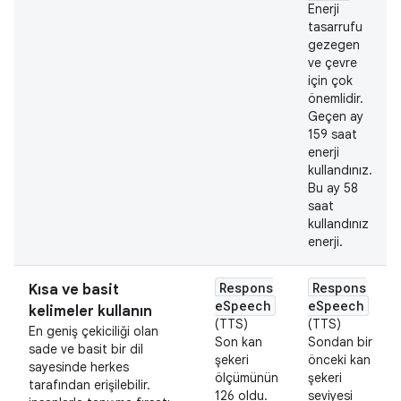
Enerji
tasarrufu
gezegen
ve çevre
için çok
önemlidir.
Geçen ay
159 saat
enerji
kullandınız.
Bu ay 58
saat
kullandınız
enerji.
Respons
Respons
Kısa ve basit
eSpeech
eSpeech
kelimeler kullanın
(TTS)
(TTS)
En geniş çekiciliği olan
Son kan
Sondan bir
sade ve basit bir dil
şekeri
önceki kan
sayesinde herkes
ölçümünün
şekeri
tarafından erişilebilir.
126 oldu.
seviyesi