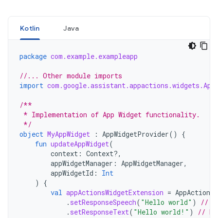
Kotlin
Java
package
com.example.exampleapp
//... Other module imports
import
com.google.assistant.appactions.widgets.App
/**
 * Implementation of App Widget functionality.
 */
object
MyAppWidget
:
AppWidgetProvider
()
{
fun
updateAppWidget
(
context
:
Context?,
appWidgetManager
:
AppWidgetManager
,
appWidgetId
:
Int
)
{
val
appActionsWidgetExtension
=
AppActionsW
.
setResponseSpeech
(
"Hello world"
)
// T
.
setResponseText
(
"Hello world!"
)
// Re