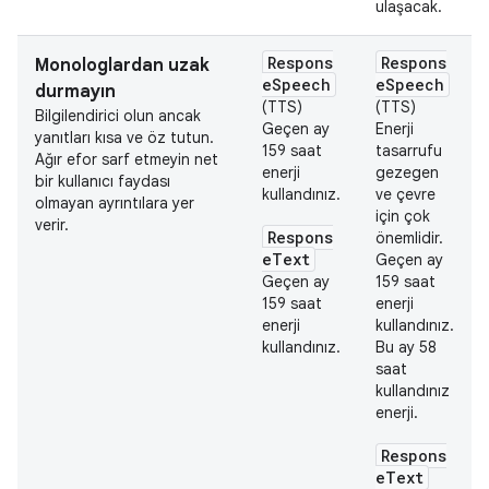
ulaşacak.
Respons
Respons
Monologlardan uzak
eSpeech
eSpeech
durmayın
(TTS)
(TTS)
Bilgilendirici olun ancak
Geçen ay
Enerji
yanıtları kısa ve öz tutun.
159 saat
tasarrufu
Ağır efor sarf etmeyin net
enerji
gezegen
bir kullanıcı faydası
kullandınız.
ve çevre
olmayan ayrıntılara yer
için çok
verir.
Respons
önemlidir.
eText
Geçen ay
Geçen ay
159 saat
159 saat
enerji
enerji
kullandınız.
kullandınız.
Bu ay 58
saat
kullandınız
enerji.
Respons
eText