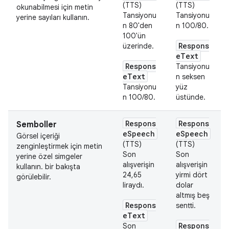
(TTS)
(TTS)
okunabilmesi için metin
Tansiyonu
Tansiyonu
yerine sayıları kullanın.
n 80'den
n 100/80.
100'ün
Respons
üzerinde.
eText
Respons
Tansiyonu
eText
n seksen
Tansiyonu
yüz
n 100/80.
üstünde.
Respons
Respons
Semboller
eSpeech
eSpeech
Görsel içeriği
(TTS)
(TTS)
zenginleştirmek için metin
Son
Son
yerine özel simgeler
alışverişin
alışverişin
kullanın. bir bakışta
24,65
yirmi dört
görülebilir.
liraydı.
dolar
altmış beş
Respons
sentti.
eText
Respons
Son