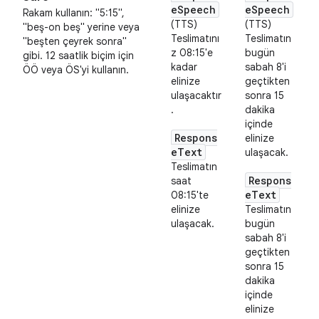
eSpeech
eSpeech
Rakam kullanın: "5:15",
(TTS)
(TTS)
"beş-on beş" yerine veya
Teslimatını
Teslimatın
"beşten çeyrek sonra"
z 08:15'e
bugün
gibi. 12 saatlik biçim için
kadar
sabah 8'i
ÖÖ veya ÖS'yi kullanın.
elinize
geçtikten
ulaşacaktır
sonra 15
.
dakika
içinde
Respons
elinize
eText
ulaşacak.
Teslimatın
Respons
saat
eText
08:15'te
elinize
Teslimatın
ulaşacak.
bugün
sabah 8'i
geçtikten
sonra 15
dakika
içinde
elinize