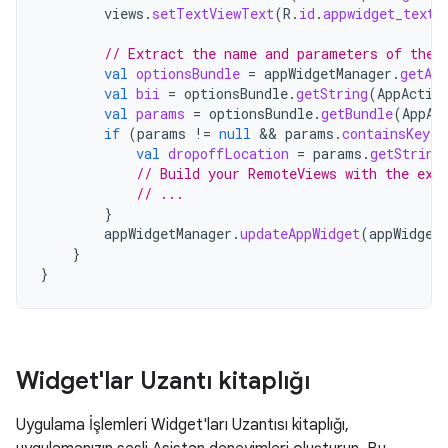
views
.
setTextViewText
(
R
.
id
.
appwidget_text
,
// Extract the name and parameters of the 
val
optionsBundle
=
appWidgetManager
.
getAp
val
bii
=
optionsBundle
.
getString
(
AppActio
val
params
=
optionsBundle
.
getBundle
(
AppAc
if
(
params
!=
null
&&
params
.
containsKey
(
"
val
dropoffLocation
=
params
.
getString
// Build your RemoteViews with the ext
// ...
}
appWidgetManager
.
updateAppWidget
(
appWidget
}
}
Widget'lar Uzantı kitaplığı
Uygulama İşlemleri Widget'ları Uzantısı kitaplığı,