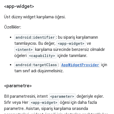
<app-widget>
Üst düzey widget karşılama öğesi.
Özellikler:
android:identifier
: bu sipariş karşılamanın
tanımlayıcısı. Bu değer,
<app-widget>
ve
<intent>
karşılama sürecinde benzersiz olmalıdır
öğeleri
<capability>
içinde tanımlanır.
android:targetClass
:
AppWidgetProvider
için
tam sınıf adı düşünmelisiniz.
<parametre>
BII parametresini, intent
<parameter>
değeriyle eşler.
Sıfır veya Her
<app-widget>
öğesi için daha fazla
parametre. Asistan, sipariş karşılama sırasında