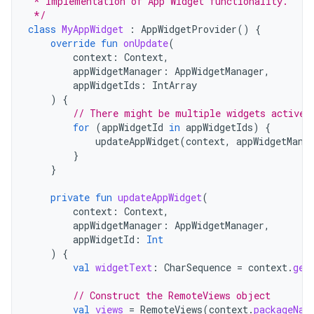
 * Implementation of App Widget functionality.
 */
class
MyAppWidget
:
AppWidgetProvider
()
{
override
fun
onUpdate
(
context
:
Context
,
appWidgetManager
:
AppWidgetManager
,
appWidgetIds
:
IntArray
)
{
// There might be multiple widgets active,
for
(
appWidgetId
in
appWidgetIds
)
{
updateAppWidget
(
context
,
appWidgetMana
}
}
private
fun
updateAppWidget
(
context
:
Context
,
appWidgetManager
:
AppWidgetManager
,
appWidgetId
:
Int
)
{
val
widgetText
:
CharSequence
=
context
.
get
// Construct the RemoteViews object
val
views
=
RemoteViews
(
context
.
packageNam