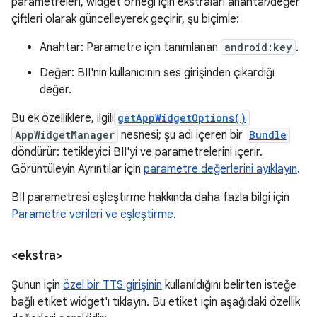
parametreleri, widget örneği için ekstraları anahtar/değer
çiftleri olarak güncelleyerek geçirir, şu biçimle:
Anahtar: Parametre için tanımlanan
android:key
.
Değer: BII'nin kullanıcının ses girişinden çıkardığı
değer.
Bu ek özelliklere, ilgili
getAppWidgetOptions()
AppWidgetManager
nesnesi; şu adı içeren bir
Bundle
döndürür: tetikleyici BII'yi ve parametrelerini içerir.
Görüntüleyin Ayrıntılar için
parametre değerlerini ayıklayın
.
BII parametresi eşleştirme hakkında daha fazla bilgi için
Parametre verileri ve eşleştirme
.
<ekstra>
Şunun için
özel bir TTS girişinin
kullanıldığını belirten isteğe
bağlı etiket widget'ı tıklayın. Bu etiket için aşağıdaki özellik