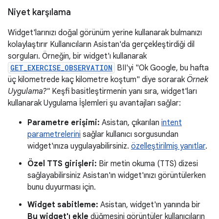
Niyet karşılama
Widget'larınızı doğal görünüm yerine kullanarak bulmanızı
kolaylaştırır Kullanıcıların Asistan'da gerçekleştirdiği dil
sorguları. Örneğin, bir widget'ı kullanarak
GET_EXERCISE_OBSERVATION
BII'yi "Ok Google, bu hafta
üç kilometrede kaç kilometre koştum" diye sorarak
Örnek
Uygulama?"
Keşfi basitleştirmenin yanı sıra, widget'ları
kullanarak Uygulama İşlemleri şu avantajları sağlar:
Parametre erişimi:
Asistan, çıkarılan
intent
parametrelerini
sağlar kullanıcı sorgusundan
widget'ınıza uygulayabilirsiniz.
özelleştirilmiş yanıtlar
.
Özel TTS girişleri:
Bir metin okuma (TTS) dizesi
sağlayabilirsiniz Asistan'ın widget'ınızı görüntülerken
bunu duyurması için.
Widget sabitleme:
Asistan, widget'ın yanında bir
Bu widget'ı ekle
düğmesini görüntüler kullanıcıların