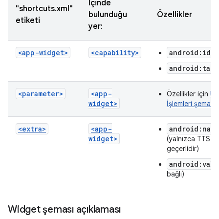
İçinde
"shortcuts.xml"
bulunduğu
Özellikler
etiketi
yer:
<app-widget>
<capability>
android:iden
android:targ
<parameter>
<app-
Özellikler için
Uy
widget>
İşlemleri şeması
<extra>
<app-
android:nam
widget>
(yalnızca TTS iç
geçerlidir)
android:valu
bağlı)
Widget şeması açıklaması