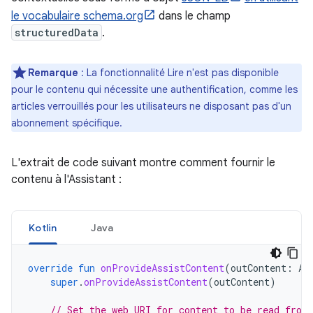
le vocabulaire schema.org
dans le champ
structuredData
.
Remarque
: La fonctionnalité Lire n'est pas disponible
pour le contenu qui nécessite une authentification, comme les
articles verrouillés pour les utilisateurs ne disposant pas d'un
abonnement spécifique.
L'extrait de code suivant montre comment fournir le
contenu à l'Assistant :
Kotlin
Java
override
fun
onProvideAssistContent
(
outContent
:
As
super
.
onProvideAssistContent
(
outContent
)
// Set the web URI for content to be read from