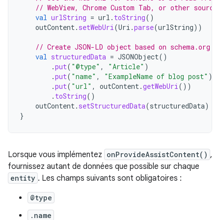
// WebView, Chrome Custom Tab, or other source
val
urlString
=
url
.
toString
()
outContent
.
setWebUri
(
Uri
.
parse
(
urlString
))
// Create JSON-LD object based on schema.org s
val
structuredData
=
JSONObject
()
.
put
(
"@type"
,
"Article"
)
.
put
(
"name"
,
"ExampleName of blog post"
)
.
put
(
"url"
,
outContent
.
getWebUri
())
.
toString
()
outContent
.
setStructuredData
(
structuredData
)
}
Lorsque vous implémentez
onProvideAssistContent()
,
fournissez autant de données que possible sur chaque
entity
. Les champs suivants sont obligatoires :
@type
.name