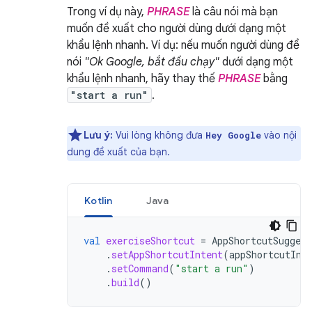
Trong ví dụ này,
PHRASE
là câu nói mà bạn
muốn đề xuất cho người dùng dưới dạng một
khẩu lệnh nhanh. Ví dụ: nếu muốn người dùng để
nói
"Ok Google, bắt đầu chạy"
dưới dạng một
khẩu lệnh nhanh, hãy thay thế
PHRASE
bằng
"start a run"
.
Lưu ý:
Vui lòng không đưa
vào nội
Hey Google
dung đề xuất của bạn.
Kotlin
Java
val
exerciseShortcut
=
AppShortcutSuggest
.
setAppShortcutIntent
(
appShortcutInt
.
setCommand
(
"start a run"
)
.
build
()