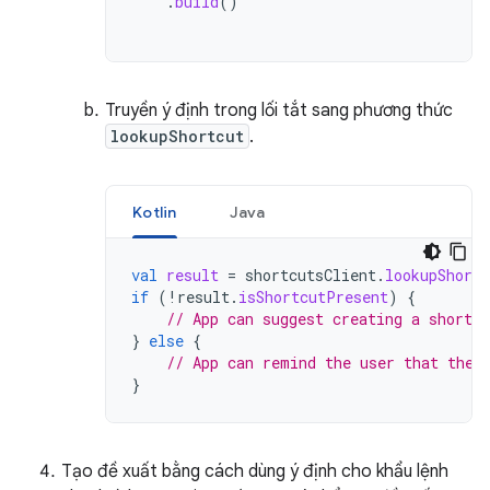
.
build
()
Truyền ý định trong lối tắt sang phương thức
lookupShortcut
.
Kotlin
Java
val
result
=
shortcutsClient
.
lookupShortc
if
(
!
result
.
isShortcutPresent
)
{
// App can suggest creating a shortcu
}
else
{
// App can remind the user that they
}
Tạo đề xuất bằng cách dùng ý định cho khẩu lệnh