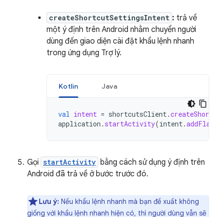
createShortcutSettingsIntent
:
trả về
một ý định trên Android nhằm chuyển người
dùng đến giao diện cài đặt khẩu lệnh nhanh
trong ứng dụng Trợ lý.
Kotlin
Java
val
intent
=
shortcutsClient
.
createShortc
application
.
startActivity
(
intent
.
addFlag
Gọi
startActivity
bằng cách sử dụng ý định trên
Android đã trả về ở bước trước đó.
Lưu ý:
Nếu khẩu lệnh nhanh mà bạn đề xuất không
giống với khẩu lệnh nhanh hiện có, thì người dùng vẫn sẽ