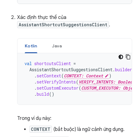
Xác định thực thể của
AssistantShortcutSuggestionsClient
.
Kotlin
Java
val
shortcutsClient
=
AssistantShortcutSuggestionsClient
.
builder
(
.
setContext
(
CONTEXT: Context
)
.
setVerifyIntents
(
VERIFY_INTENTS: Boolean
.
setCustomExecutor
(
CUSTOM_EXECUTOR: Objec
.
build
()
Trong ví dụ này:
CONTEXT
(bắt buộc) là ngữ cảnh ứng dụng.