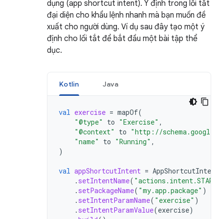
dụng (app shortcut intent). Ý định trong lối tắt
đại diện cho khẩu lệnh nhanh mà bạn muốn đề
xuất cho người dùng. Ví dụ sau đây tạo một ý
định cho lối tắt để bắt đầu một bài tập thể
dục.
Kotlin
Java
val
exercise
=
mapOf
(
"@type"
to
"Exercise"
,
"@context"
to
"http://schema.googlea
"name"
to
"Running"
,
)
val
appShortcutIntent
=
AppShortcutIntent
.
setIntentName
(
"actions.intent.START
.
setPackageName
(
"my.app.package"
)
.
setIntentParamName
(
"exercise"
)
.
setIntentParamValue
(
exercise
)