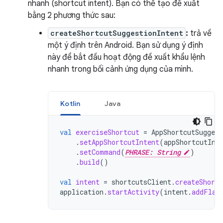
nhanh (shortcut intent). Bạn có thể tạo đề xuất
bằng 2 phương thức sau:
createShortcutSuggestionIntent
:
trả về
một ý định trên Android. Bạn sử dụng ý định
này để bắt đầu hoạt động đề xuất khẩu lệnh
nhanh trong bối cảnh ứng dụng của mình.
Kotlin
Java
val
exerciseShortcut
=
AppShortcutSuggest
.
setAppShortcutIntent
(
appShortcutInt
.
setCommand
(
PHRASE: String
)
.
build
()
val
intent
=
shortcutsClient
.
createShortc
application
.
startActivity
(
intent
.
addFlag