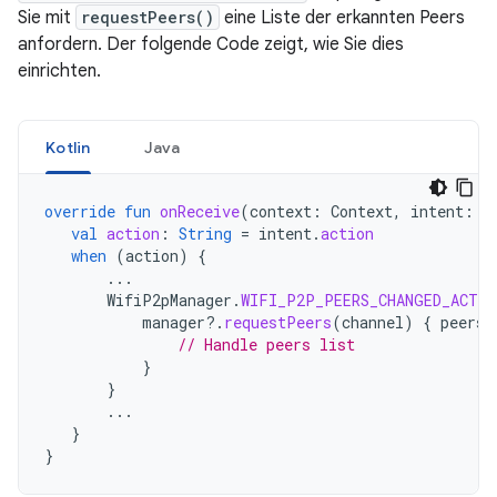
Sie mit
requestPeers()
eine Liste der erkannten Peers
anfordern. Der folgende Code zeigt, wie Sie dies
einrichten.
Kotlin
Java
override
fun
onReceive
(
context
:
Context
,
intent
:
I
val
action
:
String
=
intent
.
action
when
(
action
)
{
...
WifiP2pManager
.
WIFI_P2P_PEERS_CHANGED_ACTIO
manager
?.
requestPeers
(
channel
)
{
peers
:
// Handle peers list
}
}
...
}
}