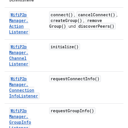
Schnittstelle
Wifi
P2p
connect(
)
cancel
Connect(
)
,
,
Manager
.
create
Group(
)
remove
,
Action
Group(
)
discover
Peers(
)
und
Listener
Wifi
P2p
initialize(
)
Manager
.
Channel
Listener
Wifi
P2p
request
Connect
Info(
)
Manager
.
Connection
Info
Listener
Wifi
P2p
request
Group
Info(
)
Manager
.
Group
Info
Listener