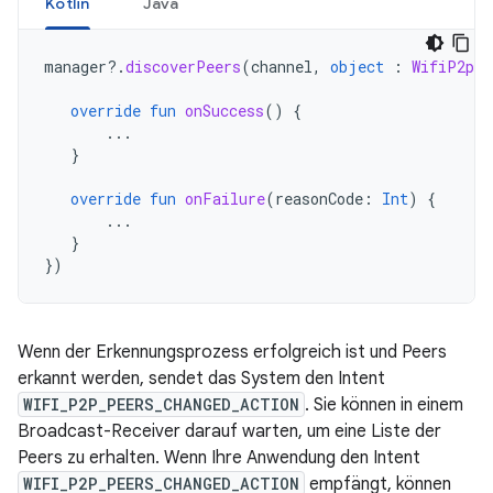
Kotlin
Java
manager
?.
discoverPeers
(
channel
,
object
:
WifiP2pMa
override
fun
onSuccess
()
{
...
}
override
fun
onFailure
(
reasonCode
:
Int
)
{
...
}
})
Wenn der Erkennungsprozess erfolgreich ist und Peers
erkannt werden, sendet das System den Intent
WIFI_P2P_PEERS_CHANGED_ACTION
. Sie können in einem
Broadcast-Receiver darauf warten, um eine Liste der
Peers zu erhalten. Wenn Ihre Anwendung den Intent
WIFI_P2P_PEERS_CHANGED_ACTION
empfängt, können