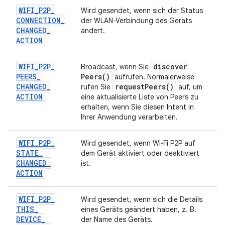
WIFI
_
P2P
_
Wird gesendet, wenn sich der Status
CONNECTION
_
der WLAN-Verbindung des Geräts
CHANGED
_
ändert.
ACTION
WIFI
_
P2P
_
discover
Broadcast, wenn Sie
PEERS
_
Peers(
)
aufrufen. Normalerweise
CHANGED
_
request
Peers(
)
rufen Sie
auf, um
ACTION
eine aktualisierte Liste von Peers zu
erhalten, wenn Sie diesen Intent in
Ihrer Anwendung verarbeiten.
WIFI
_
P2P
_
Wird gesendet, wenn Wi‑Fi P2P auf
STATE
_
dem Gerät aktiviert oder deaktiviert
CHANGED
_
ist.
ACTION
WIFI
_
P2P
_
Wird gesendet, wenn sich die Details
THIS
_
eines Geräts geändert haben, z. B.
DEVICE
_
der Name des Geräts.