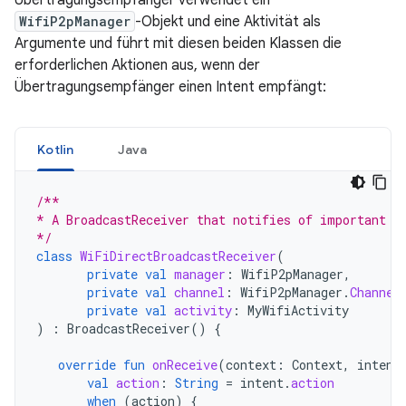
Übertragungsempfänger verwendet ein
WifiP2pManager
-Objekt und eine Aktivität als
Argumente und führt mit diesen beiden Klassen die
erforderlichen Aktionen aus, wenn der
Übertragungsempfänger einen Intent empfängt:
Kotlin
Java
/**
* A BroadcastReceiver that notifies of important W
*/
class
WiFiDirectBroadcastReceiver
(
private
val
manager
:
WifiP2pManager
,
private
val
channel
:
WifiP2pManager
.
Channel
private
val
activity
:
MyWifiActivity
)
:
BroadcastReceiver
()
{
override
fun
onReceive
(
context
:
Context
,
intent
val
action
:
String
=
intent
.
action
when
(
action
)
{