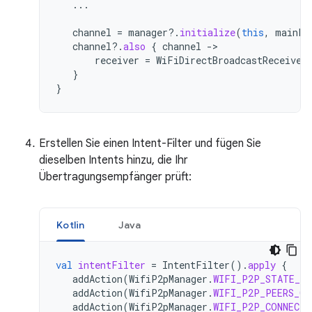
...
channel
=
manager
?.
initialize
(
this
,
mainLo
channel
?.
also
{
channel
-
receiver
=
WiFiDirectBroadcastReceiver
}
}
Erstellen Sie einen Intent-Filter und fügen Sie
dieselben Intents hinzu, die Ihr
Übertragungsempfänger prüft:
Kotlin
Java
val
intentFilter
=
IntentFilter
().
apply
{
addAction
(
WifiP2pManager
.
WIFI_P2P_STATE_CH
addAction
(
WifiP2pManager
.
WIFI_P2P_PEERS_CH
addAction
(
WifiP2pManager
.
WIFI_P2P_CONNECTI