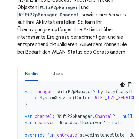
Instanz Ihres Broadcast-Receivers mit den
Objekten
WifiP2pManager
und
WifiP2pManager.Channel
sowie einen Verweis
auf Ihre Aktivität erstellen. So kann Ihr
Übertragungsempfänger Ihre Aktivität über
interessante Ereignisse benachrichtigen und sie
entsprechend aktualisieren. Außerdem können Sie
bei Bedarf den WLAN-Status des Geräts ändern:
Kotlin
Java
val
manager
:
WifiP2pManager? 
by
lazy
(
LazyThre
getSystemService
(
Context
.
WIFI_P2P_SERVICE
)
}
var
channel
:
WifiP2pManager
.
Channel
?
=
null
var
receiver
:
BroadcastReceiver? 
=
null
override
fun
onCreate
(
savedInstanceState
:
Bun