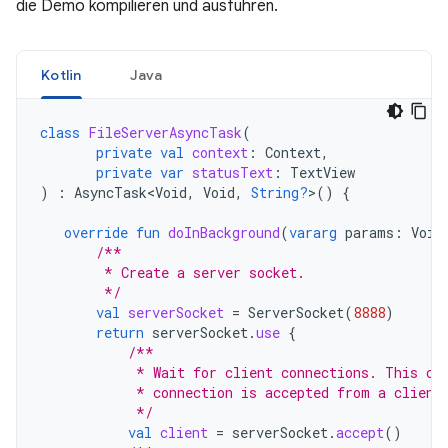
die Demo kompilieren und ausführen.
Kotlin
Java
class
FileServerAsyncTask
(
private
val
context
:
Context
,
private
var
statusText
:
TextView
)
:
AsyncTask<Void
,
Void
,
String?
>
()
{
override
fun
doInBackground
(
vararg
params
:
Void
/**
        * Create a server socket.
        */
val
serverSocket
=
ServerSocket
(
8888
)
return
serverSocket
.
use
{
/**
            * Wait for client connections. This ca
            * connection is accepted from a client
            */
val
client
=
serverSocket
.
accept
()