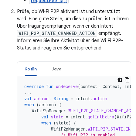
requestPeers()
Prüfe, ob Wi‑Fi P2P aktiviert ist und unterstützt
wird. Eine gute Stelle, um dies zu prüfen, ist in Ihrem
Übertragungsempfänger, wenn er den Intent
WIFI_P2P_STATE_CHANGED_ACTION
empfängt.
Informieren Sie Ihre Aktivität über den Wi‑Fi P2P-
Status und reagieren Sie entsprechend:
Kotlin
Java
override
fun
onReceive
(
context
:
Context
,
inte
...
val
action
:
String
=
intent
.
action
when
(
action
)
{
WifiP2pManager
.
WIFI_P2P_STATE_CHANGED_ACT
val
state
=
intent
.
getIntExtra
(
WifiP2p
when
(
state
)
{
WifiP2pManager
.
WIFI_P2P_STATE_ENAB
// Wifi P2P is enabled