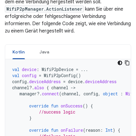
dem eine Verbindung hergestellt werden soll.
WifiP2pManager.ActionListener
kann Sie über eine
erfolgreiche oder fehlgeschlagene Verbindung
informieren. Der folgende Code zeigt, wie eine Verbindung
zu einem Gerät hergestellt wird.
Kotlin
Java
val
device
:
WifiP2pDevice
=
...
val
config
=
WifiP2pConfig
()
config
.
deviceAddress
=
device
.
deviceAddress
channel
?.
also
{
channel
-
manager
?.
connect
(
channel
,
config
,
object
:
Wifi
override
fun
onSuccess
()
{
//success logic
}
override
fun
onFailure
(
reason
:
Int
)
{