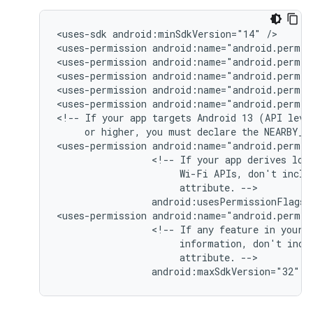
<uses-sdk
android:minSdkVersion="14"
/>

<uses-permission
android:name="android.permis
<uses-permission
android:name="android.permis
<uses-permission
android:name="android.permis
<uses-permission
android:name="android.permis
<uses-permission
android:name="android.permis
<!--
If
your
app
targets
Android 13
(API
or
higher,
you
must
declare
the
NEARBY_W
<uses-permission
<!--
If
your
app
derives
loc
Wi-Fi
APIs,
don't
inclu
attribute.
android:usesPermissionFlags=
<uses-permission
<!--
If
any
feature
in
your
information,
don't
incl
attribute.
android:maxSdkVersion="32"