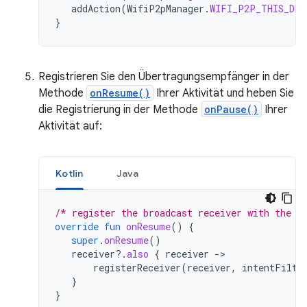
addAction
(
WifiP2pManager
.
WIFI_P2P_THIS_DEV
}
Registrieren Sie den Übertragungsempfänger in der
Methode
onResume()
Ihrer Aktivität und heben Sie
die Registrierung in der Methode
onPause()
Ihrer
Aktivität auf:
Kotlin
Java
/* register the broadcast receiver with the i
override
fun
onResume
()
{
super
.
onResume
()
receiver
?.
also
{
receiver
-
registerReceiver
(
receiver
,
intentFilte
}
}