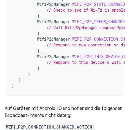
WifiP2pManager
.
WIFI_P2P_STATE_CHANGED_A
// Check to see if Wi-Fi is enabled
}
WifiP2pManager
.
WIFI_P2P_PEERS_CHANGED_A
// Call WifiP2pManager.requestPeers
}
WifiP2pManager
.
WIFI_P2P_CONNECTION_CHAN
// Respond to new connection or disc
}
WifiP2pManager
.
WIFI_P2P_THIS_DEVICE_CHA
// Respond to this device's wifi st
}
}
}
}
Auf Geräten mit Android 10 und höher sind die folgenden
Broadcast-Intents nicht klebrig:
WIFI_P2P_CONNECTION_CHANGED_ACTION